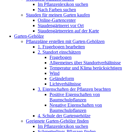
Im Pflanzenlexikon suchen
Nach Farben suchen
Stauden für meinen Garten kaufen
Online-Gartencenter
Staudengärtnerei vor Ort
Staudengärtnereien auf der Karte
Garten-Gehölze
Pflanzpläne erstellen mit Garten-Gehölzen
1. Fragebogen bearbeiten
2. Standort einschätzen
Fragebogen
Allgemeines über Standortverhältnisse
Temperatur und Klima berücksichtigen
Wind
Geländeform
Lichtverhältnisse
3. Eigenschaften der Pflanzen beachten
Positive Eigenschaften von
Baumschulpflanzen
Negative Eigenschaften von
Baumschulpflanzen
4. Schule der Gartengehölze
Geeignete Garten-Gehölze finden
Im Pflanzenlexikon suchen
Schmetterlings-Pflanzen finden