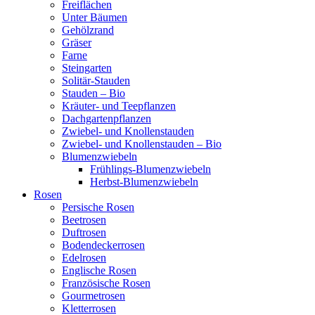
Freiflächen
Unter Bäumen
Gehölzrand
Gräser
Farne
Steingarten
Solitär-Stauden
Stauden – Bio
Kräuter- und Teepflanzen
Dachgartenpflanzen
Zwiebel- und Knollenstauden
Zwiebel- und Knollenstauden – Bio
Blumenzwiebeln
Frühlings-Blumenzwiebeln
Herbst-Blumenzwiebeln
Rosen
Persische Rosen
Beetrosen
Duftrosen
Bodendeckerrosen
Edelrosen
Englische Rosen
Französische Rosen
Gourmetrosen
Kletterrosen