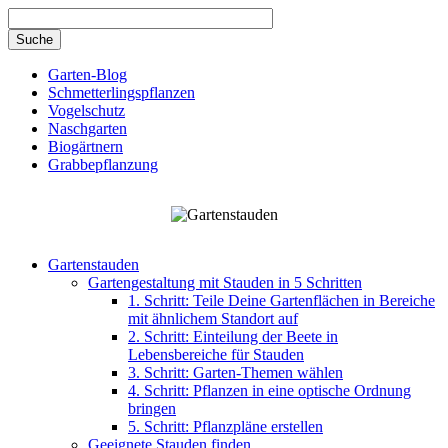
Direkt zum Inhalt
Garten-Blog
Schmetterlingspflanzen
Vogelschutz
Naschgarten
Biogärtnern
Grabbepflanzung
Gartenstauden
Gartengestaltung mit Stauden in 5 Schritten
1. Schritt: Teile Deine Gartenflächen in Bereiche
mit ähnlichem Standort auf
2. Schritt: Einteilung der Beete in
Lebensbereiche für Stauden
3. Schritt: Garten-Themen wählen
4. Schritt: Pflanzen in eine optische Ordnung
bringen
5. Schritt: Pflanzpläne erstellen
Geeignete Stauden finden