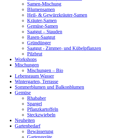
Samen-Mischung
Blumensamen
Heil- & Gewürzkräuter-Samen
Kräuter-Samen
Gemüse-Samen
Saatgut – Stauden
Rasen-Saatgut
Gründünger
Saatgut - Zimmer- und Kübelpflanzen
Pilzbrut
Workshops
Mischungen
Mischungen – Bio
Lebensraum Wasser
Wintergarten, Terrasse
Sommerblumen und Balkonblumen
Gemüse
Rhababer
Spargel
Pflanzkartoffeln
Steckzwiebeln
Neuheiten
Gartenbedarf
Bewässerung
Gartengeräte