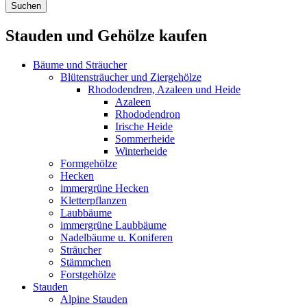
Stauden und Gehölze kaufen
Bäume und Sträucher
Blütensträucher und Ziergehölze
Rhododendren, Azaleen und Heide
Azaleen
Rhododendron
Irische Heide
Sommerheide
Winterheide
Formgehölze
Hecken
immergrüne Hecken
Kletterpflanzen
Laubbäume
immergrüne Laubbäume
Nadelbäume u. Koniferen
Sträucher
Stämmchen
Forstgehölze
Stauden
Alpine Stauden