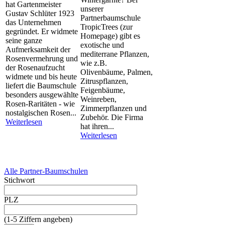
hat Gartenmeister
unserer
Gustav Schlüter 1923
Partnerbaumschule
das Unternehmen
TropicTrees (zur
gegründet. Er widmete
Homepage) gibt es
seine ganze
exotische und
Aufmerksamkeit der
mediterrane Pflanzen,
Rosenvermehrung und
wie z.B.
der Rosenaufzucht
Olivenbäume, Palmen,
widmete und bis heute
Zitruspflanzen,
liefert die Baumschule
Feigenbäume,
besonders ausgewählte
Weinreben,
Rosen-Raritäten - wie
Zimmerpflanzen und
nostalgischen Rosen...
Zubehör. Die Firma
Weiterlesen
hat ihren...
Weiterlesen
Alle Partner-Baumschulen
Stichwort
PLZ
(1-5 Ziffern angeben)