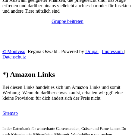
zur Auswahl geeigneter Pflanzen, die pflegeleicht sind, das Auge
erfreuen und darüber hinaus vielleicht auch essbar oder für Insekten
und andere Tiere nützlich sind
Gruppe beitreten
.
© Montviso
Regina Oswald - Powered by
Drupal
|
Impressum
|
Datenschutz
*) Amazon Links
Bei diesen Links handelt es sich um Amazon-Links und somit
Werbung. Wenn du darüber etwas kaufst, erhalten wir ggf. eine
kleine Provision; für dich ändert sich der Preis nicht.
Sitemap
In der Datenbank für winterharte Gartenstauden, Gräser und Farne kannst Du
nach Kriterien wie Blütenfarbe, Blütezeit, Wuchshöhe u.s.w. suchen.