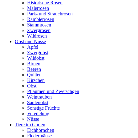
Historische Rosen
Malerrosen
Park- und Strauchrosen
Ramblerrosen
Stammrosen
Zwergrosen
Wildrosen
Obst und Nüsse
Apfel
Zwergobst
Wildobst
Birnen
Beeren
Quitten
Kirschen
Obst
Pflaumen und Zwetschgen
Weintrauben
Säulenobst
Sonstige Früchte
Veredelung
Nüsse
Tiere im Garten
Eichhörnchen
Fledermäuse