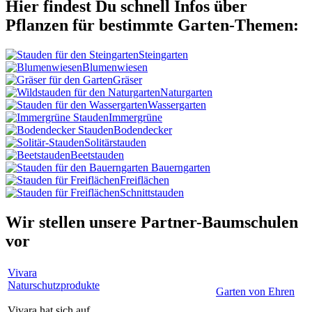
Hier findest Du schnell Infos über
Pflanzen für bestimmte Garten-Themen:
Steingarten
Blumenwiesen
Gräser
Naturgarten
Wassergarten
Immergrüne
Bodendecker
Solitärstauden
Beetstauden
Bauerngarten
Freiflächen
Schnittstauden
Wir stellen unsere Partner-Baumschulen
vor
Vivara
Naturschutzprodukte
Garten von Ehren
Vivara hat sich auf