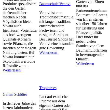
Garten von Ehren
Produkte spezialisiert,
Baumschule Venovi
und das
die den Garten
Partnerunternehmen
tierfreundlicher
Venovi ist eine
Baumschule Lorenz
machen.Neben
Traditionsbaumschule
von Ehren stehen
Vögelkästen bietet
mit langer Tradition,
seit über 150 Jahren
Vivara auch
entsprechendem
für Erfahrung und
Igelhäuser, Vogelfutter
Fachwissen und
Pflanzenqualität.
aus hochwertigem
riesigem Sortiment.
Hier findet Ihr
Qualitäts-Körnern
Bei Trusted Shops hat
neben vielen
sowie Pflanzen, die
Venovi eine besonders
Stauden vor allem
Insekten oder Vögeln
gute Bewertung.
Baumschulpflanzen
Nahrung bieten. Bei
Weiterlesen
in hervorragender
Vivara kommen nur
Qualität.
ökologisch wertvolle
Weiterlesen
Rohstoffe zum...
Weiterlesen
Tropictrees
Garten Schlüter
Lust auf exotische
Früchte aus dem
In den 20er-Jahre des
eigenen Garten oder
letzten Jahrhunderts
Wintergarnte? Bei