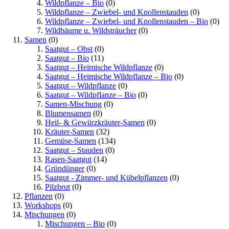
Wildpflanze – Bio
(0)
Wildpflanze – Zwiebel- und Knollenstauden
(0)
Wildpflanze – Zwiebel- und Knollenstauden – Bio
(0)
Wildbäume u. Wildsträucher
(0)
Samen
(0)
Saatgut – Obst
(0)
Saatgut – Bio
(11)
Saatgut – Heimische Wildpflanze
(0)
Saatgut – Heimische Wildpflanze – Bio
(0)
Saatgut – Wildpflanze
(0)
Saatgut – Wildpflanze – Bio
(0)
Samen-Mischung
(0)
Blumensamen
(0)
Heil- & Gewürzkräuter-Samen
(0)
Kräuter-Samen
(32)
Gemüse-Samen
(134)
Saatgut – Stauden
(0)
Rasen-Saatgut
(14)
Gründünger
(0)
Saatgut - Zimmer- und Kübelpflanzen
(0)
Pilzbrut
(0)
Pflanzen
(0)
Workshops
(0)
Mischungen
(0)
Mischungen – Bio
(0)