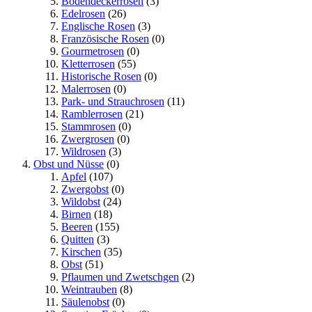
Bodendeckerrosen
(3)
Edelrosen
(26)
Englische Rosen
(3)
Französische Rosen
(0)
Gourmetrosen
(0)
Kletterrosen
(55)
Historische Rosen
(0)
Malerrosen
(0)
Park- und Strauchrosen
(11)
Ramblerrosen
(21)
Stammrosen
(0)
Zwergrosen
(0)
Wildrosen
(3)
Obst und Nüsse
(0)
Apfel
(107)
Zwergobst
(0)
Wildobst
(24)
Birnen
(18)
Beeren
(155)
Quitten
(3)
Kirschen
(35)
Obst
(51)
Pflaumen und Zwetschgen
(2)
Weintrauben
(8)
Säulenobst
(0)