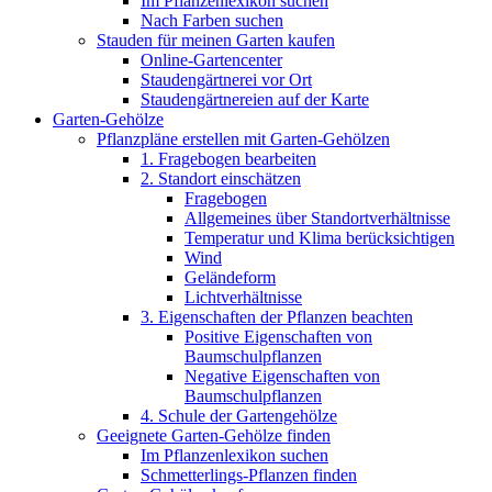
Im Pflanzenlexikon suchen
Nach Farben suchen
Stauden für meinen Garten kaufen
Online-Gartencenter
Staudengärtnerei vor Ort
Staudengärtnereien auf der Karte
Garten-Gehölze
Pflanzpläne erstellen mit Garten-Gehölzen
1. Fragebogen bearbeiten
2. Standort einschätzen
Fragebogen
Allgemeines über Standortverhältnisse
Temperatur und Klima berücksichtigen
Wind
Geländeform
Lichtverhältnisse
3. Eigenschaften der Pflanzen beachten
Positive Eigenschaften von
Baumschulpflanzen
Negative Eigenschaften von
Baumschulpflanzen
4. Schule der Gartengehölze
Geeignete Garten-Gehölze finden
Im Pflanzenlexikon suchen
Schmetterlings-Pflanzen finden