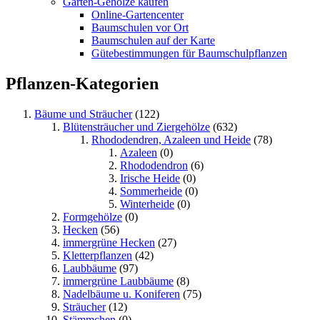
Garten-Gehölze kaufen
Online-Gartencenter
Baumschulen vor Ort
Baumschulen auf der Karte
Gütebestimmungen für Baumschulpflanzen
Pflanzen-Kategorien
Bäume und Sträucher
(122)
Blütensträucher und Ziergehölze
(632)
Rhododendren, Azaleen und Heide
(78)
Azaleen
(0)
Rhododendron
(6)
Irische Heide
(0)
Sommerheide
(0)
Winterheide
(0)
Formgehölze
(0)
Hecken
(56)
immergrüne Hecken
(27)
Kletterpflanzen
(42)
Laubbäume
(97)
immergrüne Laubbäume
(8)
Nadelbäume u. Koniferen
(75)
Sträucher
(12)
Stämmchen
(0)