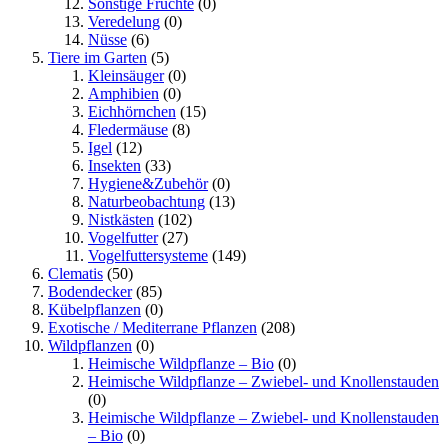
Sonstige Früchte
(0)
Veredelung
(0)
Nüsse
(6)
Tiere im Garten
(5)
Kleinsäuger
(0)
Amphibien
(0)
Eichhörnchen
(15)
Fledermäuse
(8)
Igel
(12)
Insekten
(33)
Hygiene&Zubehör
(0)
Naturbeobachtung
(13)
Nistkästen
(102)
Vogelfutter
(27)
Vogelfuttersysteme
(149)
Clematis
(50)
Bodendecker
(85)
Kübelpflanzen
(0)
Exotische / Mediterrane Pflanzen
(208)
Wildpflanzen
(0)
Heimische Wildpflanze – Bio
(0)
Heimische Wildpflanze – Zwiebel- und Knollenstauden
(0)
Heimische Wildpflanze – Zwiebel- und Knollenstauden
– Bio
(0)