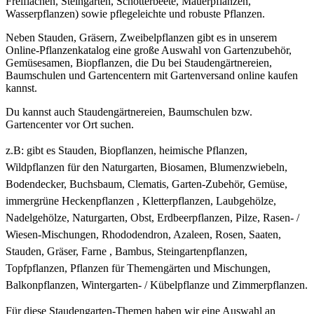
Freiflächen, Steingarten, Schotterbeete, Mauerpflanzen,
Wasserpflanzen) sowie pflegeleichte und robuste Pflanzen.
Neben Stauden, Gräsern, Zweibelpflanzen gibt es in unserem
Online-Pflanzenkatalog eine große Auswahl von Gartenzubehör,
Gemüsesamen, Biopflanzen, die Du bei Staudengärtnereien,
Baumschulen und Gartencentern mit Gartenversand online kaufen
kannst.
Du kannst auch Staudengärtnereien, Baumschulen bzw.
Gartencenter vor Ort suchen.
z.B: gibt es
Stauden, Biopflanzen, heimische Pflanzen,
Wildpflanzen für den Naturgarten, Biosamen, Blumenzwiebeln,
Bodendecker, Buchsbaum, Clematis, Garten-Zubehör, Gemüse,
immergrüne Heckenpflanzen , Kletterpflanzen, Laubgehölze,
Nadelgehölze, Naturgarten, Obst, Erdbeerpflanzen, Pilze, Rasen- /
Wiesen-Mischungen, Rhododendron, Azaleen, Rosen, Saaten,
Stauden, Gräser, Farne , Bambus, Steingartenpflanzen,
Topfpflanzen, Pflanzen für Themengärten und Mischungen,
Balkonpflanzen, Wintergarten- / Kübelpflanze und Zimmerpflanzen.
Für diese Staudengarten-Themen haben wir eine Auswahl an