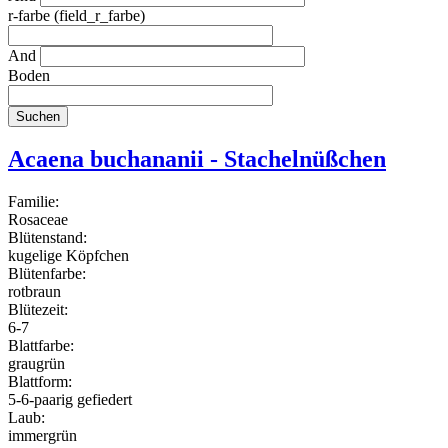
r-farbe (field_r_farbe)
And
Boden
Acaena buchananii - Stachelnüßchen
Familie:
Rosaceae
Blütenstand:
kugelige Köpfchen
Blütenfarbe:
rotbraun
Blütezeit:
6-7
Blattfarbe:
graugrün
Blattform:
5-6-paarig gefiedert
Laub:
immergrün