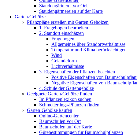
Online-Gartencenter
Staudengärtnerei vor Ort
Staudengärtnereien auf der Karte
Garten-Gehölze
Pflanzpläne erstellen mit Garten-Gehölzen
1. Fragebogen bearbeiten
2. Standort einschätzen
Fragebogen
Allgemeines über Standortverhältnisse
Temperatur und Klima berücksichtigen
Wind
Geländeform
Lichtverhältnisse
3. Eigenschaften der Pflanzen beachten
Positive Eigenschaften von Baumschulpflan
Negative Eigenschaften von Baumschulpfla
4. Schule der Gartengehölze
Geeignete Garten-Gehölze finden
Im Pflanzenlexikon suchen
Schmetterlings-Pflanzen finden
Garten-Gehölze kaufen
Online-Gartencenter
Baumschulen vor Ort
Baumschulen auf der Karte
Gütebestimmungen für Baumschulpflanzen