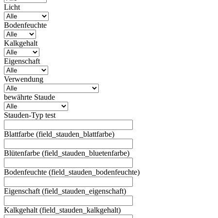
Licht
Bodenfeuchte
Kalkgehalt
Eigenschaft
Verwendung
bewährte Staude
Stauden-Typ test
Blattfarbe (field_stauden_blattfarbe)
Blütenfarbe (field_stauden_bluetenfarbe)
Bodenfeuchte (field_stauden_bodenfeuchte)
Eigenschaft (field_stauden_eigenschaft)
Kalkgehalt (field_stauden_kalkgehalt)