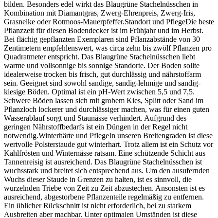
bilden. Besonders edel wirkt das Blaugrüne Stachelnüsschen in
Kombination mit Diamantgras, Zwerg-Ehrenpreis, Zwerg-Iris,
Grasnelke oder Rotmoos-Mauerpfeffer.Standort und PflegeDie beste
Pflanzzeit für diesen Bodendecker ist im Frühjahr und im Herbst.
Bei flächig gepflanzten Exemplaren sind Pflanzabstände von 30
Zentimetern empfehlenswert, was circa zehn bis zwölf Pflanzen pro
Quadratmeter entspricht. Das Blaugrüne Stachelnüsschen liebt
warme und vollsonnige bis sonnige Standorte. Der Boden sollte
idealerweise trocken bis frisch, gut durchlässig und nährstoffarm
sein. Geeignet sind sowohl sandige, sandig-lehmige und sandig-
kiesige Böden. Optimal ist ein pH-Wert zwischen 5,5 und 7,5.
Schwere Böden lassen sich mit grobem Kies, Splitt oder Sand im
Pflanzloch lockerer und durchlässiger machen, was für einen guten
Wasserablauf sorgt und Staunässe verhindert. Aufgrund des
geringen Nährstoffbedarfs ist ein Düngen in der Regel nicht
notwendig.Winterhärte und PflegeIn unseren Breitengraden ist diese
wertvolle Polsterstaude gut winterhart. Trotz allem ist ein Schutz vor
Kahlfrösten und Winternässe ratsam. Eine schützende Schicht aus
Tannenreisig ist ausreichend. Das Blaugrüne Stachelnüsschen ist
wuchsstark und breitet sich entsprechend aus. Um den ausufernden
Wuchs dieser Staude in Grenzen zu halten, ist es sinnvoll, die
wurzelnden Triebe von Zeit zu Zeit abzustechen. Ansonsten ist es
ausreichend, abgestorbene Pflanzenteile regelmäßig zu entfernen.
Ein üblicher Rückschnitt ist nicht erforderlich, bei zu starkem
Ausbreiten aber machbar. Unter optimalen Umständen ist diese