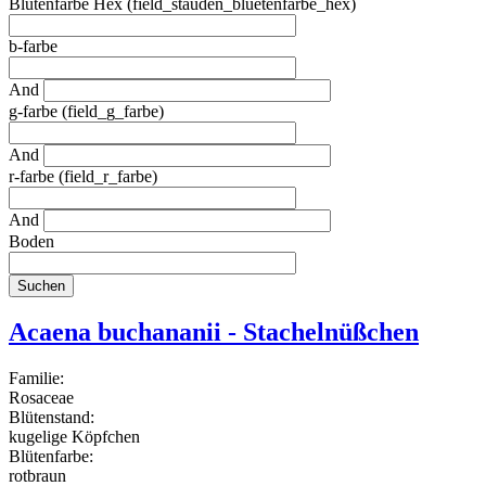
Blütenfarbe Hex (field_stauden_bluetenfarbe_hex)
b-farbe
And
g-farbe (field_g_farbe)
And
r-farbe (field_r_farbe)
And
Boden
Acaena buchananii - Stachelnüßchen
Familie:
Rosaceae
Blütenstand:
kugelige Köpfchen
Blütenfarbe:
rotbraun