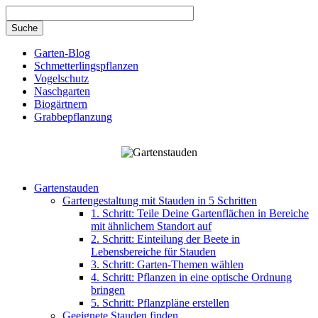
Direkt zum Inhalt
Garten-Blog
Schmetterlingspflanzen
Vogelschutz
Naschgarten
Biogärtnern
Grabbepflanzung
Gartenstauden
Gartengestaltung mit Stauden in 5 Schritten
1. Schritt: Teile Deine Gartenflächen in Bereiche
mit ähnlichem Standort auf
2. Schritt: Einteilung der Beete in
Lebensbereiche für Stauden
3. Schritt: Garten-Themen wählen
4. Schritt: Pflanzen in eine optische Ordnung
bringen
5. Schritt: Pflanzpläne erstellen
Geeignete Stauden finden