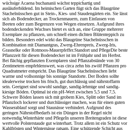
wüchsige Acaena buchananii wächst teppichartig und
ausläuferbildend. Im heimischen Garten fügt sich das Blaugrüne
Stachelnüsschen gut in Stein-, Kies- und Staudengärten ein. Sie lässt
sich als Bodendecker, an Trockenmauern, zum Einfassen von
Beeten oder zum Begrenzen von Wegen einsetzen. Aufgrund ihres
bodendeckenden Wuchses bietet es sich an, eine Gruppe mehrerer
Exemplare zu pflanzen, um schnell einen dichten Blütenteppich zu
bilden. Besonders edel wirkt das Blaugrüne Stachelnüsschen in
Kombination mit Diamantgras, Zwerg-Ehrenpreis, Zwerg-Iris,
Grasnelke oder Rotmoos-Mauerpfeffer.Standort und PflegeDie beste
Pflanzzeit für diesen Bodendecker ist im Frühjahr und im Herbst.
Bei flächig gepflanzten Exemplaren sind Pflanzabstände von 30
Zentimetern empfehlenswert, was circa zehn bis zwölf Pflanzen pro
Quadratmeter entspricht. Das Blaugrüne Stachelnüsschen liebt
warme und vollsonnige bis sonnige Standorte. Der Boden sollte
idealerweise trocken bis frisch, gut durchlässig und nährstoffarm
sein. Geeignet sind sowohl sandige, sandig-lehmige und sandig-
kiesige Böden. Optimal ist ein pH-Wert zwischen 5,5 und 7,5.
Schwere Böden lassen sich mit grobem Kies, Splitt oder Sand im
Pflanzloch lockerer und durchlässiger machen, was für einen guten
Wasserablauf sorgt und Staunässe verhindert. Aufgrund des
geringen Nährstoffbedarfs ist ein Düngen in der Regel nicht
notwendig.Winterhärte und PflegeIn unseren Breitengraden ist diese
wertvolle Polsterstaude gut winterhart. Trotz allem ist ein Schutz vor
Kahlfrösten und Winternässe ratsam. Eine schützende Schicht aus