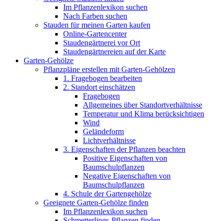
Im Pflanzenlexikon suchen
Nach Farben suchen
Stauden für meinen Garten kaufen
Online-Gartencenter
Staudengärtnerei vor Ort
Staudengärtnereien auf der Karte
Garten-Gehölze
Pflanzpläne erstellen mit Garten-Gehölzen
1. Fragebogen bearbeiten
2. Standort einschätzen
Fragebogen
Allgemeines über Standortverhältnisse
Temperatur und Klima berücksichtigen
Wind
Geländeform
Lichtverhältnisse
3. Eigenschaften der Pflanzen beachten
Positive Eigenschaften von
Baumschulpflanzen
Negative Eigenschaften von
Baumschulpflanzen
4. Schule der Gartengehölze
Geeignete Garten-Gehölze finden
Im Pflanzenlexikon suchen
Schmetterlings-Pflanzen finden