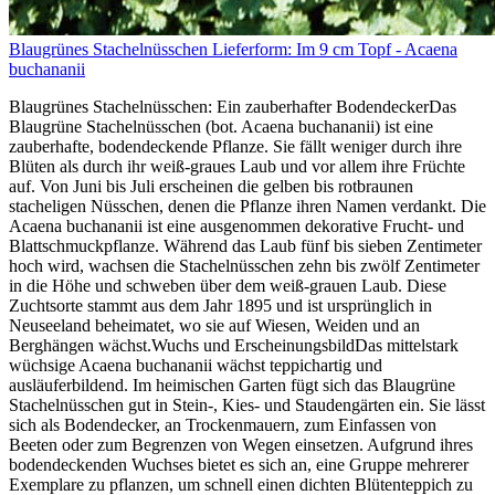
Blaugrünes Stachelnüsschen Lieferform: Im 9 cm Topf - Acaena
buchananii
Blaugrünes Stachelnüsschen: Ein zauberhafter BodendeckerDas
Blaugrüne Stachelnüsschen (bot. Acaena buchananii) ist eine
zauberhafte, bodendeckende Pflanze. Sie fällt weniger durch ihre
Blüten als durch ihr weiß-graues Laub und vor allem ihre Früchte
auf. Von Juni bis Juli erscheinen die gelben bis rotbraunen
stacheligen Nüsschen, denen die Pflanze ihren Namen verdankt. Die
Acaena buchananii ist eine ausgenommen dekorative Frucht- und
Blattschmuckpflanze. Während das Laub fünf bis sieben Zentimeter
hoch wird, wachsen die Stachelnüsschen zehn bis zwölf Zentimeter
in die Höhe und schweben über dem weiß-grauen Laub. Diese
Zuchtsorte stammt aus dem Jahr 1895 und ist ursprünglich in
Neuseeland beheimatet, wo sie auf Wiesen, Weiden und an
Berghängen wächst.Wuchs und ErscheinungsbildDas mittelstark
wüchsige Acaena buchananii wächst teppichartig und
ausläuferbildend. Im heimischen Garten fügt sich das Blaugrüne
Stachelnüsschen gut in Stein-, Kies- und Staudengärten ein. Sie lässt
sich als Bodendecker, an Trockenmauern, zum Einfassen von
Beeten oder zum Begrenzen von Wegen einsetzen. Aufgrund ihres
bodendeckenden Wuchses bietet es sich an, eine Gruppe mehrerer
Exemplare zu pflanzen, um schnell einen dichten Blütenteppich zu