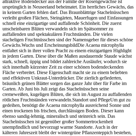
attraktive Bodendecker aus der Familie der Rosengewächse ist
ursprünglich in Neuseeland beheimatet. Ein herrliches Gewächs, das
in keinem Garten fehlen darf. Das Braunblättrige Stachelnüsschen
verleiht großen Flächen, Steingärten, Mauerfugen und Einfassungen
schnell eine einzigartige und auffallende Schönheit. Die zuerst
unscheinbaren Blüten verwandeln sich im Spätsommer zu
auffallenden und spektakulären Fruchtständen. Die vielen
stacheligen Fruchtnüsschen sind der Namensgeber für dieses schöne
Gewächs.Wuchs und ErscheinungsbildDie Acaena microphylla
entfaltet sich in ihrer vollen Pracht zu einem einzigartigen Highlight
in jedem Garten. Diese über die Maßen ausdauernde Staude wächst
stark, schnell, üppig und bildet zahlreiche Ausläufer, wodurch sie
sich innerhalb kürzester Zeit zu einer schönen bodendeckenden
Fläche verbreitet. Diese Eigenschaft macht sie zu einem beliebten
und effektiven Unkraut-Unterdrücker. Die zierlich gefiederten,
bräunlich grünen Blätter sorgen das ganze Jahr über für Farbe im
Garten. Ab Juni bis Juli zeigt das Stachelnüsschen seine
cremeweißen, kugeligen Blüten, die sich im August zu auffallenden
rötlichen Fruchtständen verwandeln.Standort und PflegeUm gut zu
gedeihen, benötigt die Acaena microphylla ausreichend Sonne und
einen trockenen bis frischen, durchlässigen Boden. Dieser kann
ebenso sandig-lehmig, mineralisch und steinreich sein. Das
Stachelnüsschen ist gegenüber großer Sommertrockenheit
unempfindlich und bevorzugt warme Standorte. Auch in der
kälteren Jahreszeit bleibt der wintergrüne Pflanzenteppich bestehen,