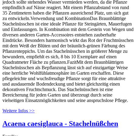
jedoch sollte stehendes Wasser vermieden werden, da die Pflanze
empfindlich auf Nässe reagiert. Mit einem Pflanzabstand von rund
35 Zentimetern haben die Pflanzen ausreichend Platz, um sich gut
zu entwickeln.Verwendung und KombinationDas Braunblättrige
Stachelnüsschen ist eine ideale Pflanze für Steingärten, Mauerfugen
und Einfassungen. In Kombination mit dem Gestein von Wegen und
diversen anderen Garten-Accessoires entstehen zauberhafte
Eindrücke. Besonders harmonisch wirkt das Rot der Fruchtnüsschen
mit dem Weiß der Blüten und der bräunlich-grünen Färbung des
Pflanzenteppichs. Um das Stachelnüsschen in größerer Menge zu
bewundern, empfiehlt es sich, 8 bis 10 Exemplare auf einen
Quadratmeter Fläche zu pflanzen.FazitMit dem Braunblättrigen
Stachelnüsschen als Bepflanzung lässt sich auf einzigartige Weise
eine herrliche Wohlfühlatmosphäre im Garten erschaffen. Diese
pflegeleichte und wuchsfreudige Pflanze sorgt für eine attraktive
und ausdauernde Bodendeckung und bietet gleichzeitig einen
dekorativen Fruchtschmuck. Das Stachelnüsschen ist eine
Bereicherung für jeden Garten und überzeugt durch seine
vielseitigen Einsatzmöglichkeiten und seine anspruchslose Pflege.
Weitere Infos >>
Acaena caesiglauca - Stachelnüßchen