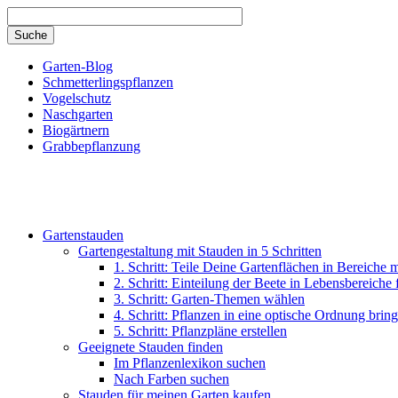
Direkt zum Inhalt
Garten-Blog
Schmetterlingspflanzen
Vogelschutz
Naschgarten
Biogärtnern
Grabbepflanzung
Gartenstauden
Gartengestaltung mit Stauden in 5 Schritten
1. Schritt: Teile Deine Gartenflächen in Bereiche 
2. Schritt: Einteilung der Beete in Lebensbereiche
3. Schritt: Garten-Themen wählen
4. Schritt: Pflanzen in eine optische Ordnung brin
5. Schritt: Pflanzpläne erstellen
Geeignete Stauden finden
Im Pflanzenlexikon suchen
Nach Farben suchen
Stauden für meinen Garten kaufen