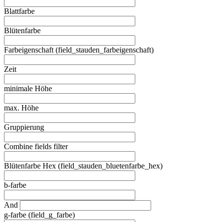
Blattfarbe
Blütenfarbe
Farbeigenschaft (field_stauden_farbeigenschaft)
Zeit
minimale Höhe
max. Höhe
Gruppierung
Combine fields filter
Blütenfarbe Hex (field_stauden_bluetenfarbe_hex)
b-farbe
And
g-farbe (field_g_farbe)