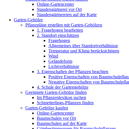
Online-Gartencenter
Staudengärtnerei vor Ort
Staudengärtnereien auf der Karte
Garten-Gehölze
Pflanzpläne erstellen mit Garten-Gehölzen
1. Fragebogen bearbeiten
2. Standort einschätzen
Fragebogen
Allgemeines über Standortverhältnisse
Temperatur und Klima berücksichtigen
Wind
Geländeform
Lichtverhältnisse
3. Eigenschaften der Pflanzen beachten
Positive Eigenschaften von Baumschulpflan
Negative Eigenschaften von Baumschulpfla
4. Schule der Gartengehölze
Geeignete Garten-Gehölze finden
Im Pflanzenlexikon suchen
Schmetterlings-Pflanzen finden
Garten-Gehölze kaufen
Online-Gartencenter
Baumschulen vor Ort
Baumschulen auf der Karte
Gütebestimmungen für Baumschulpflanzen