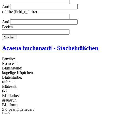
And
r-farbe (field_r_farbe)
And
Boden
Acaena buchananii - Stachelnüßchen
Familie:
Rosaceae
Blütenstand:
kugelige Köpfchen
Blütenfarbe:
rotbraun
Blütezeit:
6-7
Blattfarbe:
graugrün
Blattform:
5-6-paarig gefiedert
Laub: