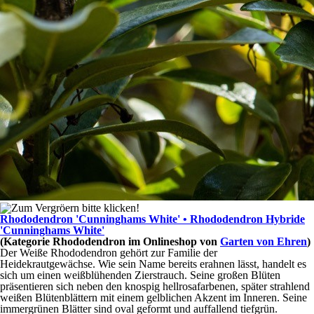
Rhododendron 'Cunninghams White' • Rhododendron Hybride
'Cunninghams White'
(Kategorie
Rhododendron
im Onlineshop von
Garten von Ehren
)
Der Weiße Rhododendron gehört zur Familie der
Heidekrautgewächse. Wie sein Name bereits erahnen lässt, handelt es
sich um einen weißblühenden Zierstrauch. Seine großen Blüten
präsentieren sich neben den knospig hellrosafarbenen, später strahlend
weißen Blütenblättern mit einem gelblichen Akzent im Inneren. Seine
immergrünen Blätter sind oval geformt und auffallend tiefgrün.