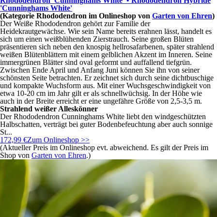
Rhododendron 'Cunninghams White' • Rhododendron Hybride
'Cunninghams White'
(Kategorie
Rhododendron
im Onlineshop von
Garten von Ehren
)
Der Weiße Rhododendron gehört zur Familie der
Heidekrautgewächse. Wie sein Name bereits erahnen lässt, handelt es
sich um einen weißblühenden Zierstrauch. Seine großen Blüten
präsentieren sich neben den knospig hellrosafarbenen, später strahlend
weißen Blütenblättern mit einem gelblichen Akzent im Inneren. Seine
immergrünen Blätter sind oval geformt und auffallend tiefgrün.
Zwischen Ende April und Anfang Juni können Sie ihn von seiner
schönsten Seite betrachten. Er zeichnet sich durch seine dichtbuschige
und kompakte Wuchsform aus. Mit einer Wuchsgeschwindigkeit von
etwa 10-20 cm im Jahr gilt er als schnellwüchsig. In der Höhe wie
auch in der Breite erreicht er eine ungefähre Größe von 2,5-3,5 m.
Strahlend weißer Alleskönner
Der Rhododendron Cunninghams White liebt den windgeschützten
Halbschatten, verträgt bei guter Bodenbefeuchtung aber auch sonnige
St...
172,99 €
Zum Onlineshop >>
(Aktueller Preis im Onlineshop evt. abweichend. Es gilt der Preis im
Shop von
Garten von Ehren
.)