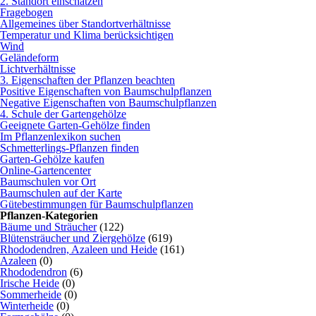
2. Standort einschätzen
Fragebogen
Allgemeines über Standortverhältnisse
Temperatur und Klima berücksichtigen
Wind
Geländeform
Lichtverhältnisse
3. Eigenschaften der Pflanzen beachten
Positive Eigenschaften von Baumschulpflanzen
Negative Eigenschaften von Baumschulpflanzen
4. Schule der Gartengehölze
Geeignete Garten-Gehölze finden
Im Pflanzenlexikon suchen
Schmetterlings-Pflanzen finden
Garten-Gehölze kaufen
Online-Gartencenter
Baumschulen vor Ort
Baumschulen auf der Karte
Gütebestimmungen für Baumschulpflanzen
Pflanzen-Kategorien
Bäume und Sträucher
(122)
Blütensträucher und Ziergehölze
(619)
Rhododendren, Azaleen und Heide
(161)
Azaleen
(0)
Rhododendron
(6)
Irische Heide
(0)
Sommerheide
(0)
Winterheide
(0)