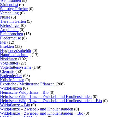
Weintrauben
(9)
Säulenobst
(0)
Sonstige Früchte
(0)
Veredelung
(0)
Nüsse
(6)
Tiere im Garten
(5)
Kleinsäuger
(0)
Amphibien
(0)
Eichhörnchen
(15)
Fledermäuse
(8)
Igel
(12)
Insekten
(33)
Hygiene&Zubehör
(0)
Naturbeobachtung
(13)
Nistkästen
(102)
Vogelfutter
(27)
Vogelfuttersysteme
(149)
Clematis
(50)
Bodendecker
(93)
Kübelpflanzen
(0)
Exotische / Mediterrane Pflanzen
(208)
Wildpflanzen
(0)
Heimische Wildpflanze – Bio
(0)
Heimische Wildpflanze – Zwiebel- und Knollenstauden
(0)
Heimische Wildpflanze – Zwiebel- und Knollenstauden – Bio
(0)
Wildpflanze – Bio
(0)
Wildpflanze – Zwiebel- und Knollenstauden
(0)
Wildpflanze – Zwiebel- und Knollenstauden – Bio
(0)