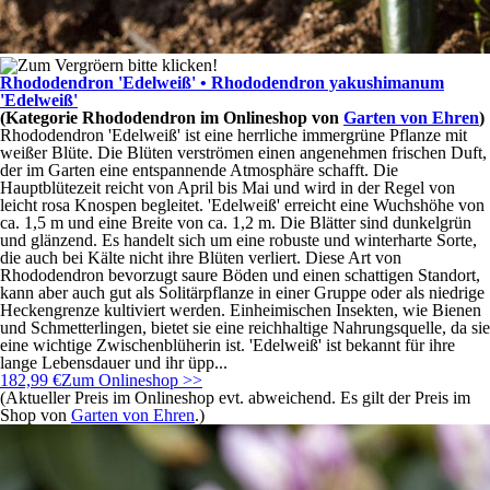
Rhododendron 'Edelweiß' • Rhododendron yakushimanum
'Edelweiß'
(Kategorie
Rhododendron
im Onlineshop von
Garten von Ehren
)
Rhododendron 'Edelweiß' ist eine herrliche immergrüne Pflanze mit
weißer Blüte. Die Blüten verströmen einen angenehmen frischen Duft,
der im Garten eine entspannende Atmosphäre schafft. Die
Hauptblütezeit reicht von April bis Mai und wird in der Regel von
leicht rosa Knospen begleitet. 'Edelweiß' erreicht eine Wuchshöhe von
ca. 1,5 m und eine Breite von ca. 1,2 m. Die Blätter sind dunkelgrün
und glänzend. Es handelt sich um eine robuste und winterharte Sorte,
die auch bei Kälte nicht ihre Blüten verliert. Diese Art von
Rhododendron bevorzugt saure Böden und einen schattigen Standort,
kann aber auch gut als Solitärpflanze in einer Gruppe oder als niedrige
Heckengrenze kultiviert werden. Einheimischen Insekten, wie Bienen
und Schmetterlingen, bietet sie eine reichhaltige Nahrungsquelle, da sie
eine wichtige Zwischenblüherin ist. 'Edelweiß' ist bekannt für ihre
lange Lebensdauer und ihr üpp...
182,99 €
Zum Onlineshop >>
(Aktueller Preis im Onlineshop evt. abweichend. Es gilt der Preis im
Shop von
Garten von Ehren
.)