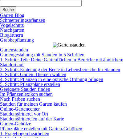
Direkt zum Inhalt
Garten-Blog
Schmetterlingspflanzen
Vogelschutz
Naschgarten
Biogärtnern
Grabbepflanzung
Gartenstauden
Gartengestaltung mit Stauden in 5 Schritten
1. Schritt: Teile Deine Gartenflächen in Bereiche mit ähnlichem
Standort auf
2. Schritt: Einteilung der Beete in Lebensbereiche für Stauden
3. Schritt: Garten-Themen wählen
4. Schritt: Pflanzen in eine optische Ordnung bringen
5. Schritt: Pflanzpläne erstellen
Geeignete Stauden finden
Im Pflanzenlexikon suchen
Nach Farben suchen
Stauden für meinen Garten kaufen
Online-Gartencenter
Staudengärtnerei vor Ort
Staudengärtnereien auf der Karte
Garten-Gehölze
Pflanzpläne erstellen mit Garten-Gehölzen
1. Fragebogen bearbeiten