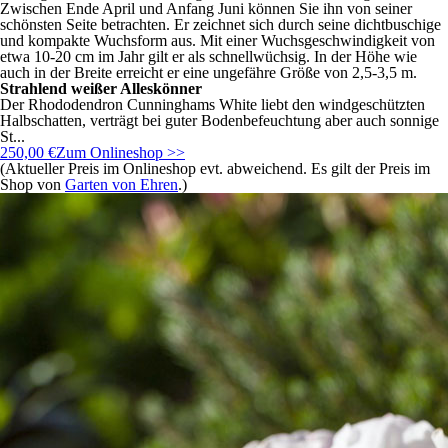
Zwischen Ende April und Anfang Juni können Sie ihn von seiner
schönsten Seite betrachten. Er zeichnet sich durch seine dichtbuschige
und kompakte Wuchsform aus. Mit einer Wuchsgeschwindigkeit von
etwa 10-20 cm im Jahr gilt er als schnellwüchsig. In der Höhe wie
auch in der Breite erreicht er eine ungefähre Größe von 2,5-3,5 m.
Strahlend weißer Alleskönner
Der Rhododendron Cunninghams White liebt den windgeschützten
Halbschatten, verträgt bei guter Bodenbefeuchtung aber auch sonnige
St...
250,00 €
Zum Onlineshop >>
(Aktueller Preis im Onlineshop evt. abweichend. Es gilt der Preis im
Shop von
Garten von Ehren
.)