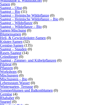
Wildbäume u. Wildsträucher
(0)
Samen
(0)
Saatgut – Obst
(0)
Saatgut – Bio
(11)
Saatgut – Heimische Wildpflanze
(0)
Saatgut – Heimische Wildpflanze – Bio
(0)
Saatgut – Wildpflanze
(0)
Saatgut – Wildpflanze – Bio
(0)
Samen-Mischung
(0)
Blumensamen
(0)
Heil- & Gewürzkräuter-Samen
(0)
Kräuter-Samen
(32)
Gemüse-Samen
(135)
Saatgut – Stauden
(0)
Rasen-Saatgut
(14)
Gründünger
(0)
Saatgut - Zimmer- und Kübelpflanzen
(0)
Pilzbrut
(0)
Pflanzen
(0)
Workshops
(0)
Mischungen
(0)
Mischungen – Bio
(0)
Lebensraum Wasser
(0)
Wintergarten, Terrasse
(0)
Sommerblumen und Balkonblumen
(0)
Gemüse
(4)
Rhababer
(0)
Spargel
(0)