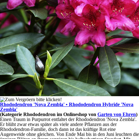
Rhododendron 'Nova Zembla' • Rhododendron Hybride 'Nova
Zembla'
(Kategorie
Rhododendron
im Onlineshop von
Garten von Ehren
)
Einen Traum in Purpurrot entfaltet der Rhododendron 'Nova Zembla'.
Er blüht zwar etwas später als viele andere Pflanzen aus der
Rhododendron-Familie, doch dann ist das kräftige Rot eine
Augenweide ohne gleichen. Von Ende Mai bis in den Juni leuchten die