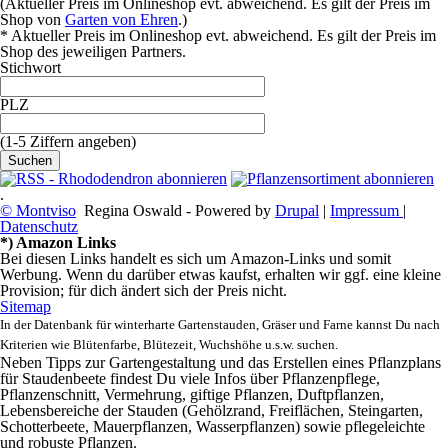
(Aktueller Preis im Onlineshop evt. abweichend. Es gilt der Preis im
Shop von
Garten von Ehren
.)
* Aktueller Preis im Onlineshop evt. abweichend. Es gilt der Preis im
Shop des jeweiligen Partners.
Stichwort
PLZ
(1-5 Ziffern angeben)
.
© Montviso
Regina Oswald - Powered by
Drupal
|
Impressum
|
Datenschutz
*) Amazon Links
Bei diesen Links handelt es sich um Amazon-Links und somit
Werbung. Wenn du darüber etwas kaufst, erhalten wir ggf. eine kleine
Provision; für dich ändert sich der Preis nicht.
Sitemap
In der Datenbank für winterharte Gartenstauden, Gräser und Farne kannst Du nach
Kriterien wie Blütenfarbe, Blütezeit, Wuchshöhe u.s.w. suchen.
Neben Tipps zur Gartengestaltung und das Erstellen eines Pflanzplans
für Staudenbeete findest Du viele Infos über Pflanzenpflege,
Pflanzenschnitt, Vermehrung, giftige Pflanzen, Duftpflanzen,
Lebensbereiche der Stauden (Gehölzrand, Freiflächen, Steingarten,
Schotterbeete, Mauerpflanzen, Wasserpflanzen) sowie pflegeleichte
und robuste Pflanzen.