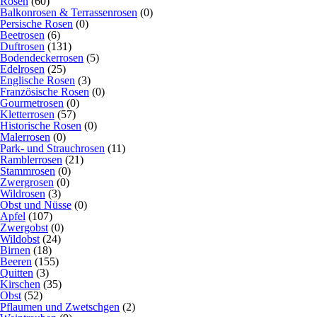
Rosen
(60)
Balkonrosen & Terrassenrosen
(0)
Persische Rosen
(0)
Beetrosen
(6)
Duftrosen
(131)
Bodendeckerrosen
(5)
Edelrosen
(25)
Englische Rosen
(3)
Französische Rosen
(0)
Gourmetrosen
(0)
Kletterrosen
(57)
Historische Rosen
(0)
Malerrosen
(0)
Park- und Strauchrosen
(11)
Ramblerrosen
(21)
Stammrosen
(0)
Zwergrosen
(0)
Wildrosen
(3)
Obst und Nüsse
(0)
Apfel
(107)
Zwergobst
(0)
Wildobst
(24)
Birnen
(18)
Beeren
(155)
Quitten
(3)
Kirschen
(35)
Obst
(52)
Pflaumen und Zwetschgen
(2)