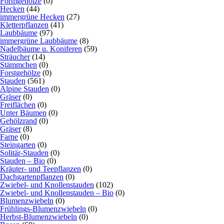
Formgehölze
(0)
Hecken
(44)
immergrüne Hecken
(27)
Kletterpflanzen
(41)
Laubbäume
(97)
immergrüne Laubbäume
(8)
Nadelbäume u. Koniferen
(59)
Sträucher
(14)
Stämmchen
(0)
Forstgehölze
(0)
Stauden
(561)
Alpine Stauden
(0)
Gräser
(0)
Freiflächen
(0)
Unter Bäumen
(0)
Gehölzrand
(0)
Gräser
(8)
Farne
(0)
Steingarten
(0)
Solitär-Stauden
(0)
Stauden – Bio
(0)
Kräuter- und Teepflanzen
(0)
Dachgartenpflanzen
(0)
Zwiebel- und Knollenstauden
(102)
Zwiebel- und Knollenstauden – Bio
(0)
Blumenzwiebeln
(0)
Frühlings-Blumenzwiebeln
(0)
Herbst-Blumenzwiebeln
(0)