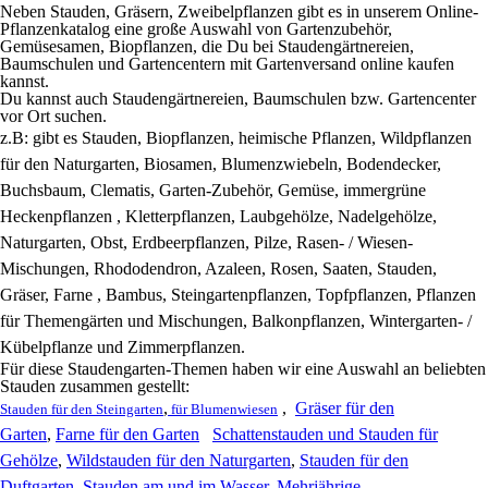
Neben Stauden, Gräsern, Zweibelpflanzen gibt es in unserem Online-
Pflanzenkatalog eine große Auswahl von Gartenzubehör,
Gemüsesamen, Biopflanzen, die Du bei Staudengärtnereien,
Baumschulen und Gartencentern mit Gartenversand online kaufen
kannst.
Du kannst auch Staudengärtnereien, Baumschulen bzw. Gartencenter
vor Ort suchen.
z.B: gibt es
Stauden, Biopflanzen, heimische Pflanzen, Wildpflanzen
für den Naturgarten, Biosamen, Blumenzwiebeln, Bodendecker,
Buchsbaum, Clematis, Garten-Zubehör, Gemüse, immergrüne
Heckenpflanzen , Kletterpflanzen, Laubgehölze, Nadelgehölze,
Naturgarten, Obst, Erdbeerpflanzen, Pilze, Rasen- / Wiesen-
Mischungen, Rhododendron, Azaleen, Rosen, Saaten, Stauden,
Gräser, Farne , Bambus, Steingartenpflanzen, Topfpflanzen, Pflanzen
für Themengärten und Mischungen, Balkonpflanzen, Wintergarten- /
Kübelpflanze und Zimmerpflanzen.
Für diese Staudengarten-Themen haben wir eine Auswahl an beliebten
Stauden zusammen gestellt:
,
,
Gräser für den
Stauden für den Steingarten
für Blumenwiesen
Garten
,
Farne für den Garten
Schattenstauden und Stauden für
Gehölze
,
Wildstauden für den Naturgarten
,
Stauden für den
Duftgarten
,
Stauden am und im Wasser
,
Mehrjährige