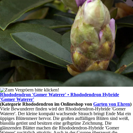
Rhododendron 'Gomer Waterer' • Rhododendron Hybride
'Gomer Waterer'
(Kategorie
Rhododendron
im Onlineshop von
Garten von Ehren
)
Viele Bewunderer finden wird der Rhododendron-Hybride 'Gomer
Waterer'. Der kleine kompakt wachsende Strauch bringt Ende Mai ein
üppiges Blütenmeer hervor. Die großen auffälligen Blüten sind weiß,
blasslila getönt und besitzen eine gelbgrüne Zeichnung. Die
glänzenden Blätter machen die Rhododendron-Hybride 'Gomer
Waterer' zusätzlich attraktiv. Auch in der Gruppe überzeugt die