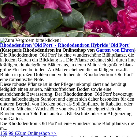
Rhododendron 'Old Port' • Rhododendron Hybride 'Old Port'
(Kategorie
Rhododendron
im Onlineshop von
Garten von Ehren
)
Die Rhododendron 'Old Port' ist eine wunderschöne Blühpflanze, die
in jedem Garten ein Blickfang ist. Die Pflanze zeichnet sich durch ihre
kräftigen, dunkelgrünen Blätter aus, in deren Mitte sich größere blau-
grüne Flecken befinden. Ab Mai erscheinen die auffälligen rosa-lila
Blüten in großen Dolden und verleihen der Rhododendron 'Old Port'
eine romantische Note.
Diese robuste Pflanze ist in der Pflege unkompliziert und benötigt
lediglich einen sauren, nährstoffreichen Boden sowie eine
ausreichende Bewässerung. Der Rhododendron 'Old Port' bevorzugt
einen halbschattigen Standort und eignet sich daher besonders für den
unteren Bereich von Hecken oder als Solitärpflanze in Rabatten oder
Töpfen. Mit einer Wuchshöhe von etwa 150 cm eignet sich die
Rhododendron 'Old Port' auch als Blickschutz oder zur Abgrenzung
von Gärten.
Die Rhododendron 'Old Port' ist eine wunderschöne Blühpflanze, die
m...
159,99 €
Zum Onlineshop >>