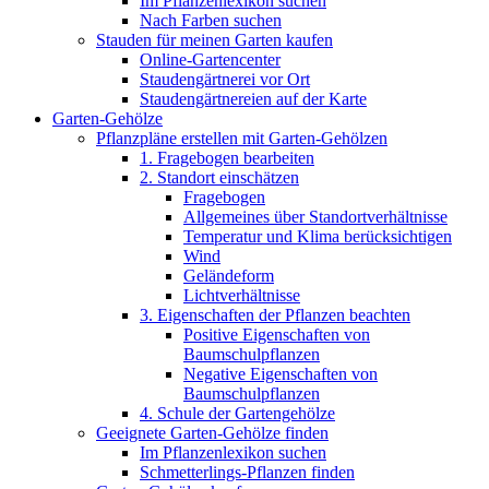
Im Pflanzenlexikon suchen
Nach Farben suchen
Stauden für meinen Garten kaufen
Online-Gartencenter
Staudengärtnerei vor Ort
Staudengärtnereien auf der Karte
Garten-Gehölze
Pflanzpläne erstellen mit Garten-Gehölzen
1. Fragebogen bearbeiten
2. Standort einschätzen
Fragebogen
Allgemeines über Standortverhältnisse
Temperatur und Klima berücksichtigen
Wind
Geländeform
Lichtverhältnisse
3. Eigenschaften der Pflanzen beachten
Positive Eigenschaften von
Baumschulpflanzen
Negative Eigenschaften von
Baumschulpflanzen
4. Schule der Gartengehölze
Geeignete Garten-Gehölze finden
Im Pflanzenlexikon suchen
Schmetterlings-Pflanzen finden