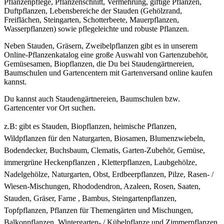
Pflanzenpflege, Pflanzenschnitt, Vermehrung, giftige Pflanzen,
Duftpflanzen, Lebensbereiche der Stauden (Gehölzrand,
Freiflächen, Steingarten, Schotterbeete, Mauerpflanzen,
Wasserpflanzen) sowie pflegeleichte und robuste Pflanzen.
Neben Stauden, Gräsern, Zweibelpflanzen gibt es in unserem
Online-Pflanzenkatalog eine große Auswahl von Gartenzubehör,
Gemüsesamen, Biopflanzen, die Du bei Staudengärtnereien,
Baumschulen und Gartencentern mit Gartenversand online kaufen
kannst.
Du kannst auch Staudengärtnereien, Baumschulen bzw.
Gartencenter vor Ort suchen.
z.B: gibt es
Stauden, Biopflanzen, heimische Pflanzen,
Wildpflanzen für den Naturgarten, Biosamen, Blumenzwiebeln,
Bodendecker, Buchsbaum, Clematis, Garten-Zubehör, Gemüse,
immergrüne Heckenpflanzen , Kletterpflanzen, Laubgehölze,
Nadelgehölze, Naturgarten, Obst, Erdbeerpflanzen, Pilze, Rasen- /
Wiesen-Mischungen, Rhododendron, Azaleen, Rosen, Saaten,
Stauden, Gräser, Farne , Bambus, Steingartenpflanzen,
Topfpflanzen, Pflanzen für Themengärten und Mischungen,
Balkonpflanzen, Wintergarten- / Kübelpflanze und Zimmerpflanzen.