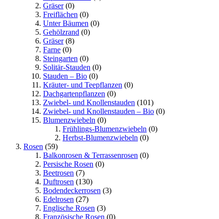
Gräser
(0)
Freiflächen
(0)
Unter Bäumen
(0)
Gehölzrand
(0)
Gräser
(8)
Farne
(0)
Steingarten
(0)
Solitär-Stauden
(0)
Stauden – Bio
(0)
Kräuter- und Teepflanzen
(0)
Dachgartenpflanzen
(0)
Zwiebel- und Knollenstauden
(101)
Zwiebel- und Knollenstauden – Bio
(0)
Blumenzwiebeln
(0)
Frühlings-Blumenzwiebeln
(0)
Herbst-Blumenzwiebeln
(0)
Rosen
(59)
Balkonrosen & Terrassenrosen
(0)
Persische Rosen
(0)
Beetrosen
(7)
Duftrosen
(130)
Bodendeckerrosen
(3)
Edelrosen
(27)
Englische Rosen
(3)
Französische Rosen
(0)