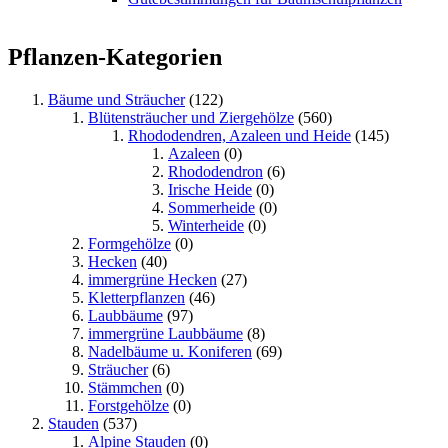
Pflanzen-Kategorien
Bäume und Sträucher
(122)
Blütensträucher und Ziergehölze
(560)
Rhododendren, Azaleen und Heide
(145)
Azaleen
(0)
Rhododendron
(6)
Irische Heide
(0)
Sommerheide
(0)
Winterheide
(0)
Formgehölze
(0)
Hecken
(40)
immergrüne Hecken
(27)
Kletterpflanzen
(46)
Laubbäume
(97)
immergrüne Laubbäume
(8)
Nadelbäume u. Koniferen
(69)
Sträucher
(6)
Stämmchen
(0)
Forstgehölze
(0)
Stauden
(537)
Alpine Stauden
(0)