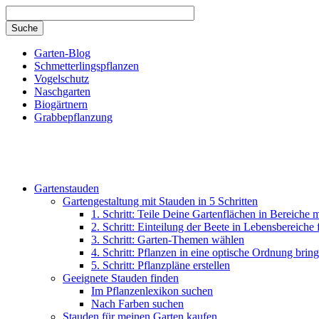
Direkt zum Inhalt
Garten-Blog
Schmetterlingspflanzen
Vogelschutz
Naschgarten
Biogärtnern
Grabbepflanzung
Gartenstauden
Gartengestaltung mit Stauden in 5 Schritten
1. Schritt: Teile Deine Gartenflächen in Bereiche 
2. Schritt: Einteilung der Beete in Lebensbereiche
3. Schritt: Garten-Themen wählen
4. Schritt: Pflanzen in eine optische Ordnung brin
5. Schritt: Pflanzpläne erstellen
Geeignete Stauden finden
Im Pflanzenlexikon suchen
Nach Farben suchen
Stauden für meinen Garten kaufen