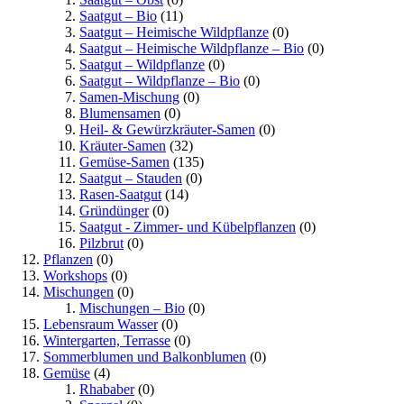
Saatgut – Bio
(11)
Saatgut – Heimische Wildpflanze
(0)
Saatgut – Heimische Wildpflanze – Bio
(0)
Saatgut – Wildpflanze
(0)
Saatgut – Wildpflanze – Bio
(0)
Samen-Mischung
(0)
Blumensamen
(0)
Heil- & Gewürzkräuter-Samen
(0)
Kräuter-Samen
(32)
Gemüse-Samen
(135)
Saatgut – Stauden
(0)
Rasen-Saatgut
(14)
Gründünger
(0)
Saatgut - Zimmer- und Kübelpflanzen
(0)
Pilzbrut
(0)
Pflanzen
(0)
Workshops
(0)
Mischungen
(0)
Mischungen – Bio
(0)
Lebensraum Wasser
(0)
Wintergarten, Terrasse
(0)
Sommerblumen und Balkonblumen
(0)
Gemüse
(4)
Rhababer
(0)