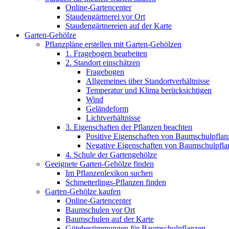
Online-Gartencenter
Staudengärtnerei vor Ort
Staudengärtnereien auf der Karte
Garten-Gehölze
Pflanzpläne erstellen mit Garten-Gehölzen
1. Fragebogen bearbeiten
2. Standort einschätzen
Fragebogen
Allgemeines über Standortverhältnisse
Temperatur und Klima berücksichtigen
Wind
Geländeform
Lichtverhältnisse
3. Eigenschaften der Pflanzen beachten
Positive Eigenschaften von Baumschulpflan
Negative Eigenschaften von Baumschulpfla
4. Schule der Gartengehölze
Geeignete Garten-Gehölze finden
Im Pflanzenlexikon suchen
Schmetterlings-Pflanzen finden
Garten-Gehölze kaufen
Online-Gartencenter
Baumschulen vor Ort
Baumschulen auf der Karte
Gütebestimmungen für Baumschulpflanzen