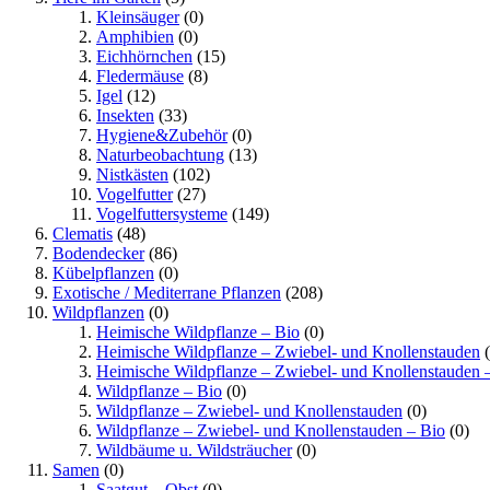
Kleinsäuger
(0)
Amphibien
(0)
Eichhörnchen
(15)
Fledermäuse
(8)
Igel
(12)
Insekten
(33)
Hygiene&Zubehör
(0)
Naturbeobachtung
(13)
Nistkästen
(102)
Vogelfutter
(27)
Vogelfuttersysteme
(149)
Clematis
(48)
Bodendecker
(86)
Kübelpflanzen
(0)
Exotische / Mediterrane Pflanzen
(208)
Wildpflanzen
(0)
Heimische Wildpflanze – Bio
(0)
Heimische Wildpflanze – Zwiebel- und Knollenstauden
(
Heimische Wildpflanze – Zwiebel- und Knollenstauden 
Wildpflanze – Bio
(0)
Wildpflanze – Zwiebel- und Knollenstauden
(0)
Wildpflanze – Zwiebel- und Knollenstauden – Bio
(0)
Wildbäume u. Wildsträucher
(0)
Samen
(0)
Saatgut – Obst
(0)