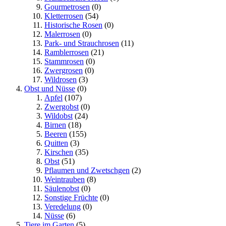
Gourmetrosen
(0)
Kletterrosen
(54)
Historische Rosen
(0)
Malerrosen
(0)
Park- und Strauchrosen
(11)
Ramblerrosen
(21)
Stammrosen
(0)
Zwergrosen
(0)
Wildrosen
(3)
Obst und Nüsse
(0)
Apfel
(107)
Zwergobst
(0)
Wildobst
(24)
Birnen
(18)
Beeren
(155)
Quitten
(3)
Kirschen
(35)
Obst
(51)
Pflaumen und Zwetschgen
(2)
Weintrauben
(8)
Säulenobst
(0)
Sonstige Früchte
(0)
Veredelung
(0)
Nüsse
(6)
Tiere im Garten
(5)