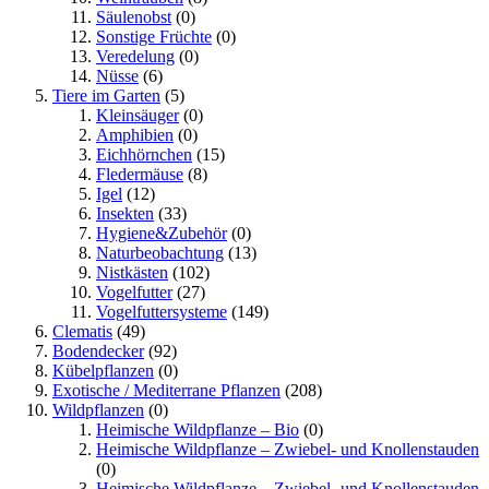
Säulenobst
(0)
Sonstige Früchte
(0)
Veredelung
(0)
Nüsse
(6)
Tiere im Garten
(5)
Kleinsäuger
(0)
Amphibien
(0)
Eichhörnchen
(15)
Fledermäuse
(8)
Igel
(12)
Insekten
(33)
Hygiene&Zubehör
(0)
Naturbeobachtung
(13)
Nistkästen
(102)
Vogelfutter
(27)
Vogelfuttersysteme
(149)
Clematis
(49)
Bodendecker
(92)
Kübelpflanzen
(0)
Exotische / Mediterrane Pflanzen
(208)
Wildpflanzen
(0)
Heimische Wildpflanze – Bio
(0)
Heimische Wildpflanze – Zwiebel- und Knollenstauden
(0)
Heimische Wildpflanze – Zwiebel- und Knollenstauden