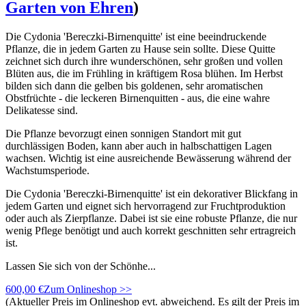
Garten von Ehren
)
Die Cydonia 'Bereczki-Birnenquitte' ist eine beeindruckende
Pflanze, die in jedem Garten zu Hause sein sollte. Diese Quitte
zeichnet sich durch ihre wunderschönen, sehr großen und vollen
Blüten aus, die im Frühling in kräftigem Rosa blühen. Im Herbst
bilden sich dann die gelben bis goldenen, sehr aromatischen
Obstfrüchte - die leckeren Birnenquitten - aus, die eine wahre
Delikatesse sind.
Die Pflanze bevorzugt einen sonnigen Standort mit gut
durchlässigen Boden, kann aber auch in halbschattigen Lagen
wachsen. Wichtig ist eine ausreichende Bewässerung während der
Wachstumsperiode.
Die Cydonia 'Bereczki-Birnenquitte' ist ein dekorativer Blickfang in
jedem Garten und eignet sich hervorragend zur Fruchtproduktion
oder auch als Zierpflanze. Dabei ist sie eine robuste Pflanze, die nur
wenig Pflege benötigt und auch korrekt geschnitten sehr ertragreich
ist.
Lassen Sie sich von der Schönhe...
600,00 €
Zum Onlineshop >>
(Aktueller Preis im Onlineshop evt. abweichend. Es gilt der Preis im