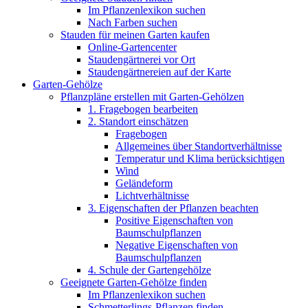
Im Pflanzenlexikon suchen
Nach Farben suchen
Stauden für meinen Garten kaufen
Online-Gartencenter
Staudengärtnerei vor Ort
Staudengärtnereien auf der Karte
Garten-Gehölze
Pflanzpläne erstellen mit Garten-Gehölzen
1. Fragebogen bearbeiten
2. Standort einschätzen
Fragebogen
Allgemeines über Standortverhältnisse
Temperatur und Klima berücksichtigen
Wind
Geländeform
Lichtverhältnisse
3. Eigenschaften der Pflanzen beachten
Positive Eigenschaften von
Baumschulpflanzen
Negative Eigenschaften von
Baumschulpflanzen
4. Schule der Gartengehölze
Geeignete Garten-Gehölze finden
Im Pflanzenlexikon suchen
Schmetterlings-Pflanzen finden