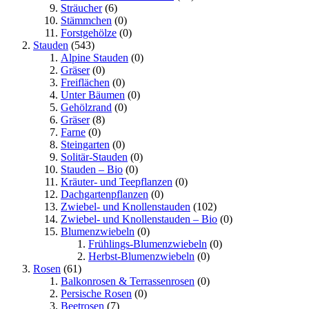
Sträucher
(6)
Stämmchen
(0)
Forstgehölze
(0)
Stauden
(543)
Alpine Stauden
(0)
Gräser
(0)
Freiflächen
(0)
Unter Bäumen
(0)
Gehölzrand
(0)
Gräser
(8)
Farne
(0)
Steingarten
(0)
Solitär-Stauden
(0)
Stauden – Bio
(0)
Kräuter- und Teepflanzen
(0)
Dachgartenpflanzen
(0)
Zwiebel- und Knollenstauden
(102)
Zwiebel- und Knollenstauden – Bio
(0)
Blumenzwiebeln
(0)
Frühlings-Blumenzwiebeln
(0)
Herbst-Blumenzwiebeln
(0)
Rosen
(61)
Balkonrosen & Terrassenrosen
(0)
Persische Rosen
(0)
Beetrosen
(7)