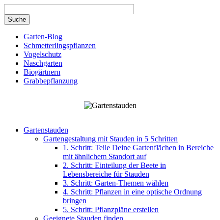
Direkt zum Inhalt
Garten-Blog
Schmetterlingspflanzen
Vogelschutz
Naschgarten
Biogärtnern
Grabbepflanzung
Gartenstauden
Gartengestaltung mit Stauden in 5 Schritten
1. Schritt: Teile Deine Gartenflächen in Bereiche
mit ähnlichem Standort auf
2. Schritt: Einteilung der Beete in
Lebensbereiche für Stauden
3. Schritt: Garten-Themen wählen
4. Schritt: Pflanzen in eine optische Ordnung
bringen
5. Schritt: Pflanzpläne erstellen
Geeignete Stauden finden