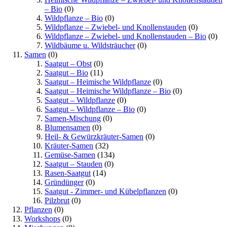
– Bio
(0)
Wildpflanze – Bio
(0)
Wildpflanze – Zwiebel- und Knollenstauden
(0)
Wildpflanze – Zwiebel- und Knollenstauden – Bio
(0)
Wildbäume u. Wildsträucher
(0)
Samen
(0)
Saatgut – Obst
(0)
Saatgut – Bio
(11)
Saatgut – Heimische Wildpflanze
(0)
Saatgut – Heimische Wildpflanze – Bio
(0)
Saatgut – Wildpflanze
(0)
Saatgut – Wildpflanze – Bio
(0)
Samen-Mischung
(0)
Blumensamen
(0)
Heil- & Gewürzkräuter-Samen
(0)
Kräuter-Samen
(32)
Gemüse-Samen
(134)
Saatgut – Stauden
(0)
Rasen-Saatgut
(14)
Gründünger
(0)
Saatgut - Zimmer- und Kübelpflanzen
(0)
Pilzbrut
(0)
Pflanzen
(0)
Workshops
(0)