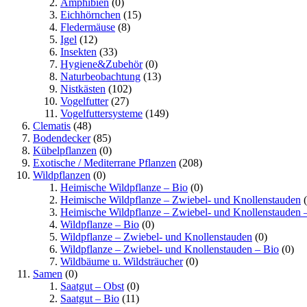
Amphibien
(0)
Eichhörnchen
(15)
Fledermäuse
(8)
Igel
(12)
Insekten
(33)
Hygiene&Zubehör
(0)
Naturbeobachtung
(13)
Nistkästen
(102)
Vogelfutter
(27)
Vogelfuttersysteme
(149)
Clematis
(48)
Bodendecker
(85)
Kübelpflanzen
(0)
Exotische / Mediterrane Pflanzen
(208)
Wildpflanzen
(0)
Heimische Wildpflanze – Bio
(0)
Heimische Wildpflanze – Zwiebel- und Knollenstauden
(
Heimische Wildpflanze – Zwiebel- und Knollenstauden 
Wildpflanze – Bio
(0)
Wildpflanze – Zwiebel- und Knollenstauden
(0)
Wildpflanze – Zwiebel- und Knollenstauden – Bio
(0)
Wildbäume u. Wildsträucher
(0)
Samen
(0)
Saatgut – Obst
(0)
Saatgut – Bio
(11)