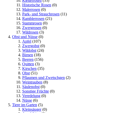
Kletterrosen
(55)
Historische Rosen
(0)
Malerrosen
(0)
Park- und Strauchrosen
(11)
Ramblerrosen
(21)
Stammrosen
(0)
Zwergrosen
(0)
Wildrosen
(3)
Obst und Nüsse
(0)
Apfel
(107)
Zwergobst
(0)
Wildobst
(24)
Birnen
(18)
Beeren
(156)
Quitten
(3)
Kirschen
(35)
Obst
(51)
Pflaumen und Zwetschgen
(2)
Weintrauben
(8)
Säulenobst
(0)
Sonstige Früchte
(0)
Veredelung
(0)
Nüsse
(6)
Tiere im Garten
(5)
Kleinsäuger
(0)