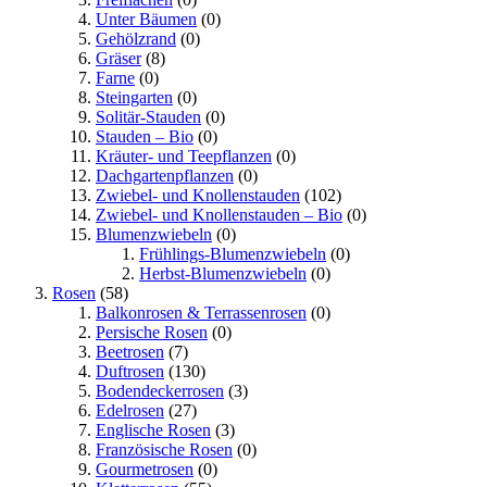
Unter Bäumen
(0)
Gehölzrand
(0)
Gräser
(8)
Farne
(0)
Steingarten
(0)
Solitär-Stauden
(0)
Stauden – Bio
(0)
Kräuter- und Teepflanzen
(0)
Dachgartenpflanzen
(0)
Zwiebel- und Knollenstauden
(102)
Zwiebel- und Knollenstauden – Bio
(0)
Blumenzwiebeln
(0)
Frühlings-Blumenzwiebeln
(0)
Herbst-Blumenzwiebeln
(0)
Rosen
(58)
Balkonrosen & Terrassenrosen
(0)
Persische Rosen
(0)
Beetrosen
(7)
Duftrosen
(130)
Bodendeckerrosen
(3)
Edelrosen
(27)
Englische Rosen
(3)
Französische Rosen
(0)
Gourmetrosen
(0)