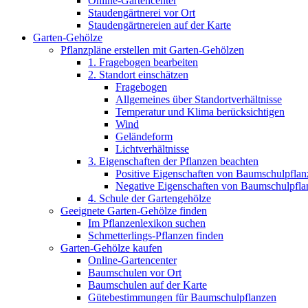
Online-Gartencenter
Staudengärtnerei vor Ort
Staudengärtnereien auf der Karte
Garten-Gehölze
Pflanzpläne erstellen mit Garten-Gehölzen
1. Fragebogen bearbeiten
2. Standort einschätzen
Fragebogen
Allgemeines über Standortverhältnisse
Temperatur und Klima berücksichtigen
Wind
Geländeform
Lichtverhältnisse
3. Eigenschaften der Pflanzen beachten
Positive Eigenschaften von Baumschulpflan
Negative Eigenschaften von Baumschulpfla
4. Schule der Gartengehölze
Geeignete Garten-Gehölze finden
Im Pflanzenlexikon suchen
Schmetterlings-Pflanzen finden
Garten-Gehölze kaufen
Online-Gartencenter
Baumschulen vor Ort
Baumschulen auf der Karte
Gütebestimmungen für Baumschulpflanzen