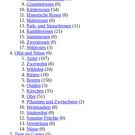
Gourmetrosen
(0)
Kletterrosen
(54)
Historische Rosen
(0)
Malerrosen
(0)
Park- und Strauchrosen
(11)
Ramblerrosen
(21)
Stammrosen
(0)
Zwergrosen
(0)
Wildrosen
(3)
Obst und Nüsse
(0)
Apfel
(107)
Zwergobst
(0)
Wildobst
(24)
Birnen
(18)
Beeren
(156)
Quitten
(3)
Kirschen
(35)
Obst
(51)
Pflaumen und Zwetschgen
(2)
Weintrauben
(8)
Säulenobst
(0)
Sonstige Früchte
(0)
Veredelung
(0)
Nüsse
(6)
Tiere im Garten
(5)