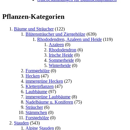
Pflanzen-Kategorien
Bäume und Sträucher
(122)
Blütensträucher und Ziergehölze
(639)
Rhododendren, Azaleen und Heide
(119)
Azaleen
(0)
Rhododendron
(6)
Irische Heide
(0)
Sommerheide
(0)
Winterheide
(0)
Formgehölze
(0)
Hecken
(47)
immergrüne Hecken
(27)
Kletterpflanzen
(47)
Laubbäume
(97)
immergrüne Laubbäume
(8)
Nadelbäume u. Koniferen
(75)
Sträucher
(6)
Stämmchen
(0)
Forstgehölze
(0)
Stauden
(543)
Alpine Stauden
(0)