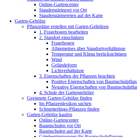
Online-Gartencenter
Staudengärtnerei vor Ort
Staudengärtnereien auf der Karte
Garten-Gehölze
Pflanzpläne erstellen mit Garten-Gehölzen
1. Fragebogen bearbeiten
2. Standort einschätzen
Fragebogen
Allgemeines über Standortverhältnisse
Temperatur und Klima berücksichtigen
Wind
Geländeform
Lichtverhältnisse
3. Eigenschaften der Pflanzen beachten
Positive Eigenschaften von Baumschulpflan
Negative Eigenschaften von Baumschulpfla
4. Schule der Gartengehölze
Geeignete Garten-Gehölze finden
Im Pflanzenlexikon suchen
Schmetterlings-Pflanzen finden
Garten-Gehölze kaufen
Online-Gartencenter
Baumschulen vor Ort
Baumschulen auf der Karte
Gütebestimmungen für Baumschulpflanzen