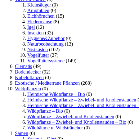
Kleinsäuger
(0)
Amphibien
(0)
Eichhörnchen
(15)
Fledermäuse
(8)
Igel
(12)
Insekten
(33)
Hygiene&Zubehör
(0)
Naturbeobachtung
(13)
Nistkästen
(102)
Vogelfutter
(27)
Vogelfuttersysteme
(149)
Clematis
(49)
Bodendecker
(92)
Kübelpflanzen
(0)
Exotische / Mediterrane Pflanzen
(208)
Wildpflanzen
(0)
Heimische Wildpflanze – Bio
(0)
Heimische Wildpflanze – Zwiebel- und Knollenstauden
(
Heimische Wildpflanze – Zwiebel- und Knollenstauden 
Wildpflanze – Bio
(0)
Wildpflanze – Zwiebel- und Knollenstauden
(0)
Wildpflanze – Zwiebel- und Knollenstauden – Bio
(0)
Wildbäume u. Wildsträucher
(0)
Samen
(0)
Saatgut – Obst
(0)