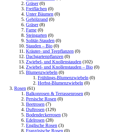
Gräser
(0)
Freiflächen
(0)
Unter Bäumen
(0)
Gehölzrand
(0)
Gräser
(8)
Farne
(0)
Steingarten
(0)
Solitär-Stauden
(0)
Stauden – Bio
(0)
Kräuter- und Teepflanzen
(0)
Dachgartenpflanzen
(0)
Zwiebel- und Knollenstauden
(102)
Zwiebel- und Knollenstauden – Bio
(0)
Blumenzwiebeln
(0)
Frühlings-Blumenzwiebeln
(0)
Herbst-Blumenzwiebeln
(0)
Rosen
(61)
Balkonrosen & Terrassenrosen
(0)
Persische Rosen
(0)
Beetrosen
(7)
Duftrosen
(129)
Bodendeckerrosen
(3)
Edelrosen
(28)
Englische Rosen
(3)
Französische Rosen
(0)