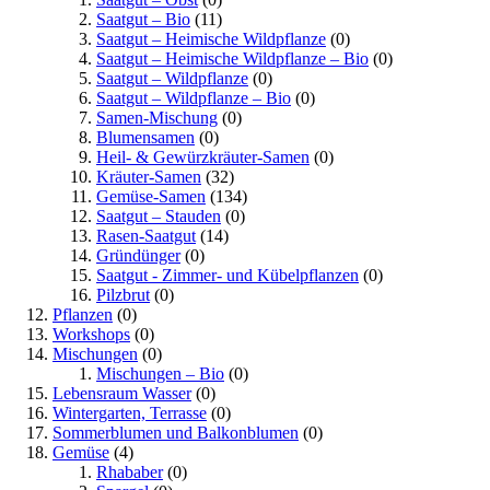
Saatgut – Bio
(11)
Saatgut – Heimische Wildpflanze
(0)
Saatgut – Heimische Wildpflanze – Bio
(0)
Saatgut – Wildpflanze
(0)
Saatgut – Wildpflanze – Bio
(0)
Samen-Mischung
(0)
Blumensamen
(0)
Heil- & Gewürzkräuter-Samen
(0)
Kräuter-Samen
(32)
Gemüse-Samen
(134)
Saatgut – Stauden
(0)
Rasen-Saatgut
(14)
Gründünger
(0)
Saatgut - Zimmer- und Kübelpflanzen
(0)
Pilzbrut
(0)
Pflanzen
(0)
Workshops
(0)
Mischungen
(0)
Mischungen – Bio
(0)
Lebensraum Wasser
(0)
Wintergarten, Terrasse
(0)
Sommerblumen und Balkonblumen
(0)
Gemüse
(4)
Rhababer
(0)