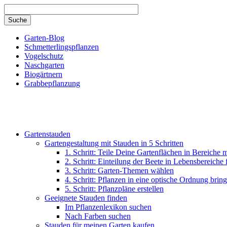
Direkt zum Inhalt
Garten-Blog
Schmetterlingspflanzen
Vogelschutz
Naschgarten
Biogärtnern
Grabbepflanzung
Gartenstauden
Gartengestaltung mit Stauden in 5 Schritten
1. Schritt: Teile Deine Gartenflächen in Bereiche 
2. Schritt: Einteilung der Beete in Lebensbereiche
3. Schritt: Garten-Themen wählen
4. Schritt: Pflanzen in eine optische Ordnung brin
5. Schritt: Pflanzpläne erstellen
Geeignete Stauden finden
Im Pflanzenlexikon suchen
Nach Farben suchen
Stauden für meinen Garten kaufen