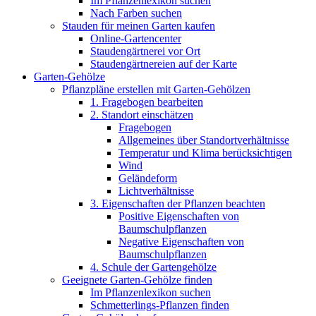
Im Pflanzenlexikon suchen
Nach Farben suchen
Stauden für meinen Garten kaufen
Online-Gartencenter
Staudengärtnerei vor Ort
Staudengärtnereien auf der Karte
Garten-Gehölze
Pflanzpläne erstellen mit Garten-Gehölzen
1. Fragebogen bearbeiten
2. Standort einschätzen
Fragebogen
Allgemeines über Standortverhältnisse
Temperatur und Klima berücksichtigen
Wind
Geländeform
Lichtverhältnisse
3. Eigenschaften der Pflanzen beachten
Positive Eigenschaften von
Baumschulpflanzen
Negative Eigenschaften von
Baumschulpflanzen
4. Schule der Gartengehölze
Geeignete Garten-Gehölze finden
Im Pflanzenlexikon suchen
Schmetterlings-Pflanzen finden