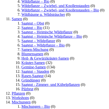
Wildpflanze – Bio
(0)
Wildpflanze – Zwiebel- und Knollenstauden
(0)
Wildpflanze – Zwiebel- und Knollenstauden – Bio
(0)
Wildbäume u. Wildsträucher
(0)
Samen
(0)
Saatgut – Obst
(0)
Saatgut – Bio
(11)
Saatgut – Heimische Wildpflanze
(0)
Saatgut – Heimische Wildpflanze – Bio
(0)
Saatgut – Wildpflanze
(0)
Saatgut – Wildpflanze – Bio
(0)
Samen-Mischung
(0)
Blumensamen
(0)
Heil- & Gewürzkräuter-Samen
(0)
Kräuter-Samen
(32)
Gemüse-Samen
(134)
Saatgut – Stauden
(0)
Rasen-Saatgut
(14)
Gründünger
(0)
Saatgut - Zimmer- und Kübelpflanzen
(0)
Pilzbrut
(0)
Pflanzen
(0)
Workshops
(0)
Mischungen
(0)
Mischungen – Bio
(0)