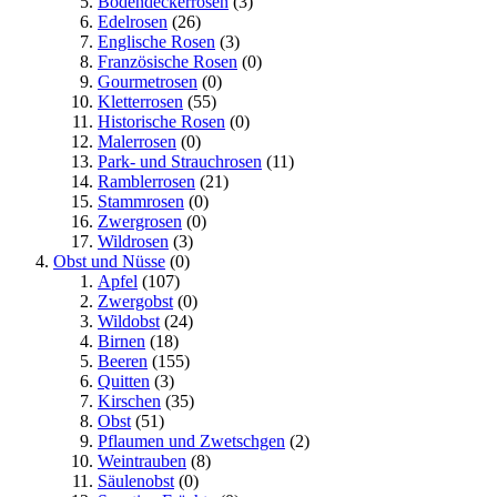
Bodendeckerrosen
(3)
Edelrosen
(26)
Englische Rosen
(3)
Französische Rosen
(0)
Gourmetrosen
(0)
Kletterrosen
(55)
Historische Rosen
(0)
Malerrosen
(0)
Park- und Strauchrosen
(11)
Ramblerrosen
(21)
Stammrosen
(0)
Zwergrosen
(0)
Wildrosen
(3)
Obst und Nüsse
(0)
Apfel
(107)
Zwergobst
(0)
Wildobst
(24)
Birnen
(18)
Beeren
(155)
Quitten
(3)
Kirschen
(35)
Obst
(51)
Pflaumen und Zwetschgen
(2)
Weintrauben
(8)
Säulenobst
(0)