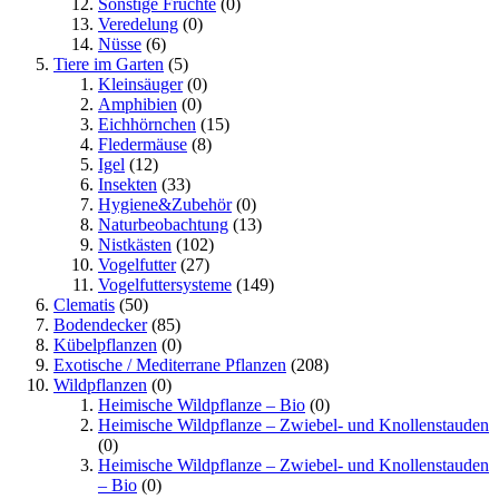
Sonstige Früchte
(0)
Veredelung
(0)
Nüsse
(6)
Tiere im Garten
(5)
Kleinsäuger
(0)
Amphibien
(0)
Eichhörnchen
(15)
Fledermäuse
(8)
Igel
(12)
Insekten
(33)
Hygiene&Zubehör
(0)
Naturbeobachtung
(13)
Nistkästen
(102)
Vogelfutter
(27)
Vogelfuttersysteme
(149)
Clematis
(50)
Bodendecker
(85)
Kübelpflanzen
(0)
Exotische / Mediterrane Pflanzen
(208)
Wildpflanzen
(0)
Heimische Wildpflanze – Bio
(0)
Heimische Wildpflanze – Zwiebel- und Knollenstauden
(0)
Heimische Wildpflanze – Zwiebel- und Knollenstauden
– Bio
(0)