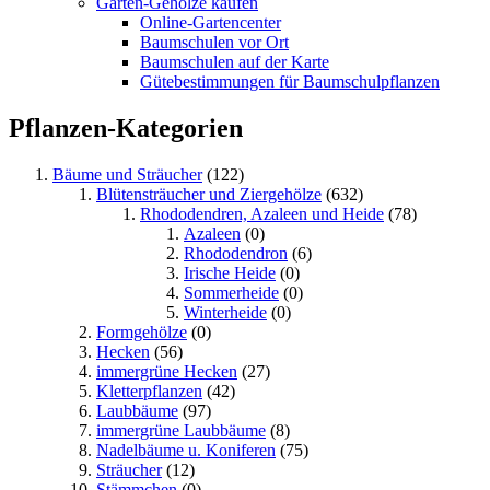
Garten-Gehölze kaufen
Online-Gartencenter
Baumschulen vor Ort
Baumschulen auf der Karte
Gütebestimmungen für Baumschulpflanzen
Pflanzen-Kategorien
Bäume und Sträucher
(122)
Blütensträucher und Ziergehölze
(632)
Rhododendren, Azaleen und Heide
(78)
Azaleen
(0)
Rhododendron
(6)
Irische Heide
(0)
Sommerheide
(0)
Winterheide
(0)
Formgehölze
(0)
Hecken
(56)
immergrüne Hecken
(27)
Kletterpflanzen
(42)
Laubbäume
(97)
immergrüne Laubbäume
(8)
Nadelbäume u. Koniferen
(75)
Sträucher
(12)
Stämmchen
(0)