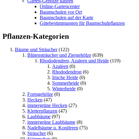
Garten-Gehölze kaufen
Online-Gartencenter
Baumschulen vor Ort
Baumschulen auf der Karte
Gütebestimmungen für Baumschulpflanzen
Pflanzen-Kategorien
Bäume und Sträucher
(122)
Blütensträucher und Ziergehölze
(639)
Rhododendren, Azaleen und Heide
(119)
Azaleen
(0)
Rhododendron
(6)
Irische Heide
(0)
Sommerheide
(0)
Winterheide
(0)
Formgehölze
(0)
Hecken
(47)
immergrüne Hecken
(27)
Kletterpflanzen
(47)
Laubbäume
(97)
immergrüne Laubbäume
(8)
Nadelbäume u. Koniferen
(75)
Sträucher
(6)
Stämmchen
(0)