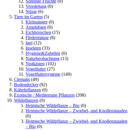
Sonstige Früchte
(0)
Veredelung
(0)
Nüsse
(6)
Tiere im Garten
(5)
Kleinsäuger
(0)
Amphibien
(0)
Eichhörnchen
(15)
Fledermäuse
(8)
Igel
(12)
Insekten
(33)
Hygiene&Zubehör
(0)
Naturbeobachtung
(13)
Nistkästen
(102)
Vogelfutter
(27)
Vogelfuttersysteme
(149)
Clematis
(49)
Bodendecker
(92)
Kübelpflanzen
(0)
Exotische / Mediterrane Pflanzen
(208)
Wildpflanzen
(0)
Heimische Wildpflanze – Bio
(0)
Heimische Wildpflanze – Zwiebel- und Knollenstauden
(0)
Heimische Wildpflanze – Zwiebel- und Knollenstauden
– Bio
(0)