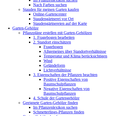
Im Pflanzenlexikon suchen
Nach Farben suchen
Stauden für meinen Garten kaufen
Online-Gartencenter
Staudengärtnerei vor Ort
Staudengärtnereien auf der Karte
Garten-Gehölze
Pflanzpläne erstellen mit Garten-Gehölzen
1. Fragebogen bearbeiten
2. Standort einschätzen
Fragebogen
Allgemeines über Standortverhältnisse
Temperatur und Klima berücksichtigen
Wind
Geländeform
Lichtverhältnisse
3. Eigenschaften der Pflanzen beachten
Positive Eigenschaften von
Baumschulpflanzen
Negative Eigenschaften von
Baumschulpflanzen
4. Schule der Gartengehölze
Geeignete Garten-Gehölze finden
Im Pflanzenlexikon suchen
Schmetterlings-Pflanzen finden