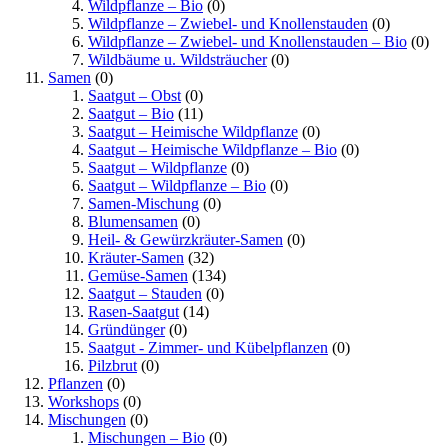
Wildpflanze – Bio
(0)
Wildpflanze – Zwiebel- und Knollenstauden
(0)
Wildpflanze – Zwiebel- und Knollenstauden – Bio
(0)
Wildbäume u. Wildsträucher
(0)
Samen
(0)
Saatgut – Obst
(0)
Saatgut – Bio
(11)
Saatgut – Heimische Wildpflanze
(0)
Saatgut – Heimische Wildpflanze – Bio
(0)
Saatgut – Wildpflanze
(0)
Saatgut – Wildpflanze – Bio
(0)
Samen-Mischung
(0)
Blumensamen
(0)
Heil- & Gewürzkräuter-Samen
(0)
Kräuter-Samen
(32)
Gemüse-Samen
(134)
Saatgut – Stauden
(0)
Rasen-Saatgut
(14)
Gründünger
(0)
Saatgut - Zimmer- und Kübelpflanzen
(0)
Pilzbrut
(0)
Pflanzen
(0)
Workshops
(0)
Mischungen
(0)
Mischungen – Bio
(0)