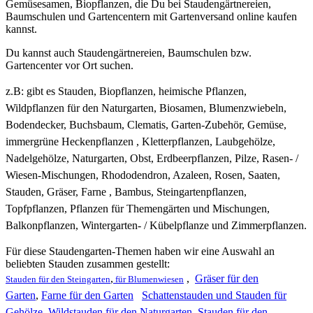
Gemüsesamen, Biopflanzen, die Du bei Staudengärtnereien,
Baumschulen und Gartencentern mit Gartenversand online kaufen
kannst.
Du kannst auch Staudengärtnereien, Baumschulen bzw.
Gartencenter vor Ort suchen.
z.B: gibt es
Stauden, Biopflanzen, heimische Pflanzen,
Wildpflanzen für den Naturgarten, Biosamen, Blumenzwiebeln,
Bodendecker, Buchsbaum, Clematis, Garten-Zubehör, Gemüse,
immergrüne Heckenpflanzen , Kletterpflanzen, Laubgehölze,
Nadelgehölze, Naturgarten, Obst, Erdbeerpflanzen, Pilze, Rasen- /
Wiesen-Mischungen, Rhododendron, Azaleen, Rosen, Saaten,
Stauden, Gräser, Farne , Bambus, Steingartenpflanzen,
Topfpflanzen, Pflanzen für Themengärten und Mischungen,
Balkonpflanzen, Wintergarten- / Kübelpflanze und Zimmerpflanzen.
Für diese Staudengarten-Themen haben wir eine Auswahl an
beliebten Stauden zusammen gestellt:
,
,
Gräser für den
Stauden für den Steingarten
für Blumenwiesen
Garten
,
Farne für den Garten
Schattenstauden und Stauden für
Gehölze
,
Wildstauden für den Naturgarten
,
Stauden für den