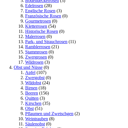
Bodendeckerrosen
(3)
Edelrosen
(28)
Englische Rosen
(3)
Französische Rosen
(0)
Gourmetrosen
(0)
Kletterrosen
(54)
Historische Rosen
(0)
Malerrosen
(0)
Park- und Strauchrosen
(11)
Ramblerrosen
(21)
Stammrosen
(0)
Zwergrosen
(0)
Wildrosen
(3)
Obst und Nüsse
(0)
Apfel
(107)
Zwergobst
(0)
Wildobst
(24)
Birnen
(18)
Beeren
(156)
Quitten
(3)
Kirschen
(35)
Obst
(51)
Pflaumen und Zwetschgen
(2)
Weintrauben
(8)
Säulenobst
(0)