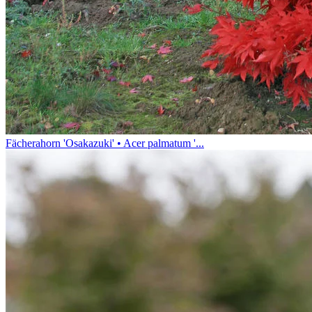
Fächerahorn 'Osakazuki' • Acer palmatum '...