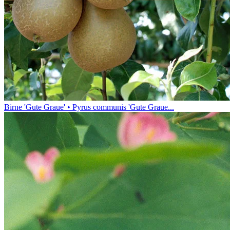
Birne 'Gute Graue' • Pyrus communis 'Gute Graue...