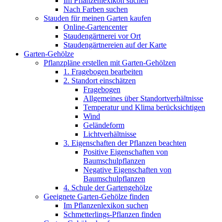
Im Pflanzenlexikon suchen
Nach Farben suchen
Stauden für meinen Garten kaufen
Online-Gartencenter
Staudengärtnerei vor Ort
Staudengärtnereien auf der Karte
Garten-Gehölze
Pflanzpläne erstellen mit Garten-Gehölzen
1. Fragebogen bearbeiten
2. Standort einschätzen
Fragebogen
Allgemeines über Standortverhältnisse
Temperatur und Klima berücksichtigen
Wind
Geländeform
Lichtverhältnisse
3. Eigenschaften der Pflanzen beachten
Positive Eigenschaften von
Baumschulpflanzen
Negative Eigenschaften von
Baumschulpflanzen
4. Schule der Gartengehölze
Geeignete Garten-Gehölze finden
Im Pflanzenlexikon suchen
Schmetterlings-Pflanzen finden