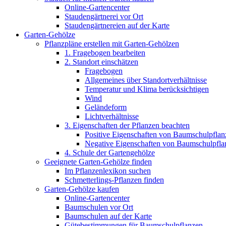
Online-Gartencenter
Staudengärtnerei vor Ort
Staudengärtnereien auf der Karte
Garten-Gehölze
Pflanzpläne erstellen mit Garten-Gehölzen
1. Fragebogen bearbeiten
2. Standort einschätzen
Fragebogen
Allgemeines über Standortverhältnisse
Temperatur und Klima berücksichtigen
Wind
Geländeform
Lichtverhältnisse
3. Eigenschaften der Pflanzen beachten
Positive Eigenschaften von Baumschulpflan
Negative Eigenschaften von Baumschulpfla
4. Schule der Gartengehölze
Geeignete Garten-Gehölze finden
Im Pflanzenlexikon suchen
Schmetterlings-Pflanzen finden
Garten-Gehölze kaufen
Online-Gartencenter
Baumschulen vor Ort
Baumschulen auf der Karte
Gütebestimmungen für Baumschulpflanzen