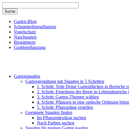
Direkt zum Inhalt
Garten-Blog
Schmetterlingspflanzen
Vogelschutz
Naschgarten
Biogärtnern
Grabbepflanzung
Gartenstauden
Gartengestaltung mit Stauden in 5 Schritten
1. Schritt: Teile Deine Gartenflächen in Bereiche 
2. Schritt: Einteilung der Beete in Lebensbereiche
3. Schritt: Garten-Themen wählen
4. Schritt: Pflanzen in eine optische Ordnung brin
5. Schritt: Pflanzpläne erstellen
Geeignete Stauden finden
Im Pflanzenlexikon suchen
Nach Farben suchen
Stauden für meinen Garten kaufen