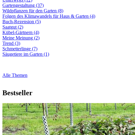
Gartengestaltung (37)
Wildpflanzen für den Garten (8)
Folgen des Klimawandels für Haus & Garten (4)
Buch-Rezension (5)
Saatgut (2)
Kübel-Gärtnern (4)
Meine Meinung (2)
Trend (3)
Schmetterlinge (7)
Säugetiere im Garten (1)
Alle Themen
Bestseller