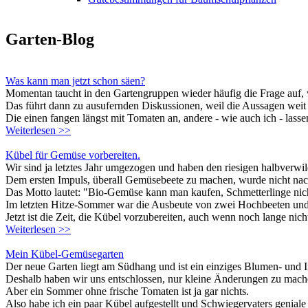
Garten-Blog
Was kann man jetzt schon säen?
Momentan taucht in den Gartengruppen wieder häufig die Frage auf,
Das führt dann zu ausufernden Diskussionen, weil die Aussagen weit
Die einen fangen längst mit Tomaten an, andere - wie auch ich - lasse
Weiterlesen >>
Kübel für Gemüse vorbereiten.
Wir sind ja letztes Jahr umgezogen und haben den riesigen halbverwi
Dem ersten Impuls, überall Gemüsebeete zu machen, wurde nicht nach 
Das Motto lautet: "Bio-Gemüse kann man kaufen, Schmetterlinge nic
Im letzten Hitze-Sommer war die Ausbeute von zwei Hochbeeten und e
Jetzt ist die Zeit, die Kübel vorzubereiten, auch wenn noch lange nich
Weiterlesen >>
Mein Kübel-Gemüsegarten
Der neue Garten liegt am Südhang und ist ein einziges Blumen- und I
Deshalb haben wir uns entschlossen, nur kleine Änderungen zu mac
Aber ein Sommer ohne frische Tomaten ist ja gar nichts.
Also habe ich ein paar Kübel aufgestellt und Schwiegervaters genia