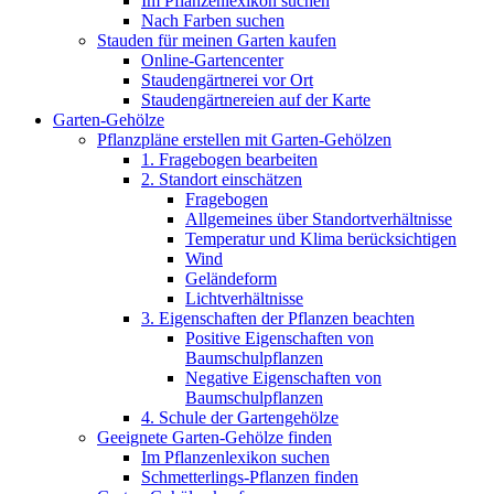
Im Pflanzenlexikon suchen
Nach Farben suchen
Stauden für meinen Garten kaufen
Online-Gartencenter
Staudengärtnerei vor Ort
Staudengärtnereien auf der Karte
Garten-Gehölze
Pflanzpläne erstellen mit Garten-Gehölzen
1. Fragebogen bearbeiten
2. Standort einschätzen
Fragebogen
Allgemeines über Standortverhältnisse
Temperatur und Klima berücksichtigen
Wind
Geländeform
Lichtverhältnisse
3. Eigenschaften der Pflanzen beachten
Positive Eigenschaften von
Baumschulpflanzen
Negative Eigenschaften von
Baumschulpflanzen
4. Schule der Gartengehölze
Geeignete Garten-Gehölze finden
Im Pflanzenlexikon suchen
Schmetterlings-Pflanzen finden