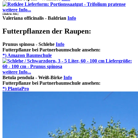
weitere Info...
(ähnliche Abb.)
Valeriana officinalis - Baldrian
Info
Futterpflanzen der Raupen:
Prunus spinosa - Schlehe
Info
Futterpflanze bei Partnerbaumschule ansehen
:
*) Amazon Baumschule
weitere Info...
Betula pendula - Weiß-Birke
Info
Futterpflanze bei Partnerbaumschule ansehen
:
*) PlantaPro