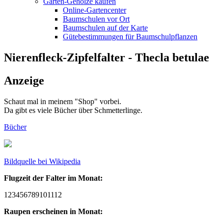
Garten-Gehölze kaufen
Online-Gartencenter
Baumschulen vor Ort
Baumschulen auf der Karte
Gütebestimmungen für Baumschulpflanzen
Nierenfleck-Zipfelfalter - Thecla betulae
Anzeige
Schaut mal in meinem "Shop" vorbei.
Da gibt es viele Bücher über Schmetterlinge.
Bücher
Bildquelle bei Wikipedia
Flugzeit der Falter im Monat:
1
2
3
4
5
6
7
8
9
10
11
12
Raupen erscheinen in Monat: