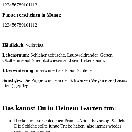
1
2
3
4
5
6
7
8
9
10
11
12
Puppen erscheinen in Monat:
1
2
3
4
5
6
7
8
9
10
11
12
Häufigkeit:
verbreitet
Lebensraum:
Schlehengebüsche, Laubwaldränder, Gärten,
Obstbäume auf Streuobstwiesen sind sein Lebensraum.
Überwinterung:
überwintert als Ei auf Schlehe
Sonstiges:
Die Puppe wird von der Schwarzen Wegameise (Lasius
niger) gepflegt.
Das kannst Du in Deinem Garten tun:
Hecken mit verschiedenen Prunus-Arten, bevorzugt Schlehe.
Die Schlehe sollte junge Triebe haben, also immer wieder
geschnitten werden