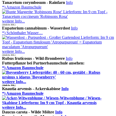
Tanacetum corymbosum - Rainfarn
Info
*) Amazon Baumschule
weitere Info...
(ähnliche Abb.)
Eupatorium cannabinum - Wasserdost
Info
*) Schönthaler Wasser…
weitere Info...
(ähnliche Abb.)
Rubus fruticosus - Wild-Brombeere
Info
Futterpflanze bei Partnerbaumschule ansehen
:
*) Amazon Baumschule
weitere Info...
(ähnliche Abb.)
Knautia arvensis - Ackerskabiose
Info
*) Amazon Baumschule
weitere Info...
Daucus carota - Wilde Möhre
Info