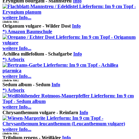
Eryngium bourgatii - Mannstreu
Info
weitere Info...
(ähnliche Abb.)
Origanum vulgare - Wilder Dost
Info
*) Amazon Baumschule
weitere Info...
Achillea millefolium - Schafgarbe
Info
*) Arborix
weitere Info...
(ähnliche Abb.)
Sedum album - Sedum
Info
*) Arborix
weitere Info...
Chrysanthemum vulgare - Reinfarn
Info
weitere Info...
(ähnliche Abb.)
Trifolium repens - Weißklee
Info