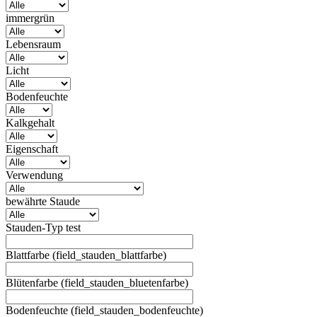
immergrün
Lebensraum
Licht
Bodenfeuchte
Kalkgehalt
Eigenschaft
Verwendung
bewährte Staude
Stauden-Typ test
Blattfarbe (field_stauden_blattfarbe)
Blütenfarbe (field_stauden_bluetenfarbe)
Bodenfeuchte (field_stauden_bodenfeuchte)