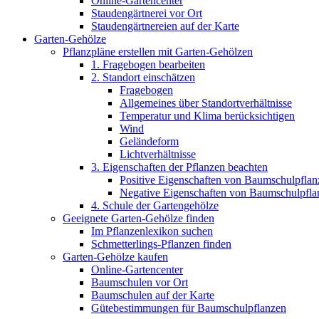
Online-Gartencenter
Staudengärtnerei vor Ort
Staudengärtnereien auf der Karte
Garten-Gehölze
Pflanzpläne erstellen mit Garten-Gehölzen
1. Fragebogen bearbeiten
2. Standort einschätzen
Fragebogen
Allgemeines über Standortverhältnisse
Temperatur und Klima berücksichtigen
Wind
Geländeform
Lichtverhältnisse
3. Eigenschaften der Pflanzen beachten
Positive Eigenschaften von Baumschulpflan
Negative Eigenschaften von Baumschulpfla
4. Schule der Gartengehölze
Geeignete Garten-Gehölze finden
Im Pflanzenlexikon suchen
Schmetterlings-Pflanzen finden
Garten-Gehölze kaufen
Online-Gartencenter
Baumschulen vor Ort
Baumschulen auf der Karte
Gütebestimmungen für Baumschulpflanzen