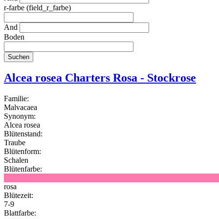
r-farbe (field_r_farbe)
And
Boden
Alcea rosea Charters Rosa - Stockrose
Familie:
Malvacaea
Synonym:
Alcea rosea
Blütenstand:
Traube
Blütenform:
Schalen
Blütenfarbe:
rosa
Blütezeit:
7-9
Blattfarbe: