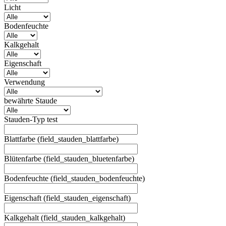
Licht
Bodenfeuchte
Kalkgehalt
Eigenschaft
Verwendung
bewährte Staude
Stauden-Typ test
Blattfarbe (field_stauden_blattfarbe)
Blütenfarbe (field_stauden_bluetenfarbe)
Bodenfeuchte (field_stauden_bodenfeuchte)
Eigenschaft (field_stauden_eigenschaft)
Kalkgehalt (field_stauden_kalkgehalt)