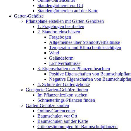
Online-Gartencenter
Staudengärtnerei vor Ort
Staudengärtnereien auf der Karte
Garten-Gehölze
Pflanzpläne erstellen mit Garten-Gehölzen
1. Fragebogen bearbeiten
2. Standort einschätzen
Fragebogen
Allgemeines über Standortverhältnisse
Temperatur und Klima berücksichtigen
Wind
Geländeform
Lichtverhältnisse
3. Eigenschaften der Pflanzen beachten
Positive Eigenschaften von Baumschulpflan
Negative Eigenschaften von Baumschulpfla
4. Schule der Gartengehölze
Geeignete Garten-Gehölze finden
Im Pflanzenlexikon suchen
Schmetterlings-Pflanzen finden
Garten-Gehölze kaufen
Online-Gartencenter
Baumschulen vor Ort
Baumschulen auf der Karte
Gütebestimmungen für Baumschulpflanzen