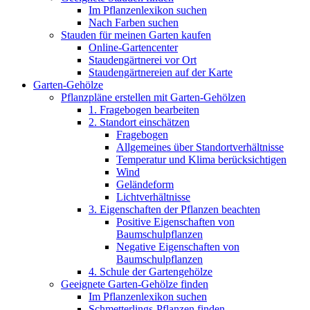
Im Pflanzenlexikon suchen
Nach Farben suchen
Stauden für meinen Garten kaufen
Online-Gartencenter
Staudengärtnerei vor Ort
Staudengärtnereien auf der Karte
Garten-Gehölze
Pflanzpläne erstellen mit Garten-Gehölzen
1. Fragebogen bearbeiten
2. Standort einschätzen
Fragebogen
Allgemeines über Standortverhältnisse
Temperatur und Klima berücksichtigen
Wind
Geländeform
Lichtverhältnisse
3. Eigenschaften der Pflanzen beachten
Positive Eigenschaften von
Baumschulpflanzen
Negative Eigenschaften von
Baumschulpflanzen
4. Schule der Gartengehölze
Geeignete Garten-Gehölze finden
Im Pflanzenlexikon suchen
Schmetterlings-Pflanzen finden