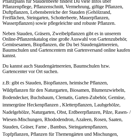
Pflanzplans für Staudenbeete findest Du viele Infos über
Pflanzenpflege, Pflanzenschnitt, Vermehrung, giftige Pflanzen,
Duftpflanzen, Lebensbereiche der Stauden (Gehölzrand,
Freiflächen, Steingarten, Schotterbeete, Mauerpflanzen,
Wasserpflanzen) sowie pflegeleichte und robuste Pflanzen.
Neben Stauden, Gräsern, Zweibelpflanzen gibt es in unserem
Online-Pflanzenkatalog eine große Auswahl von Gartenzubehör,
Gemüsesamen, Biopflanzen, die Du bei Staudengärtnereien,
Baumschulen und Gartencentern mit Gartenversand online kaufen
kannst.
Du kannst auch Staudengärtnereien, Baumschulen bzw.
Gartencenter vor Ort suchen.
z.B: gibt es
Stauden, Biopflanzen, heimische Pflanzen,
Wildpflanzen für den Naturgarten, Biosamen, Blumenzwiebeln,
Bodendecker, Buchsbaum, Clematis, Garten-Zubehör, Gemüse,
immergrüne Heckenpflanzen , Kletterpflanzen, Laubgehölze,
Nadelgehölze, Naturgarten, Obst, Erdbeerpflanzen, Pilze, Rasen- /
Wiesen-Mischungen, Rhododendron, Azaleen, Rosen, Saaten,
Stauden, Gräser, Farne , Bambus, Steingartenpflanzen,
Topfpflanzen, Pflanzen für Themengärten und Mischungen,