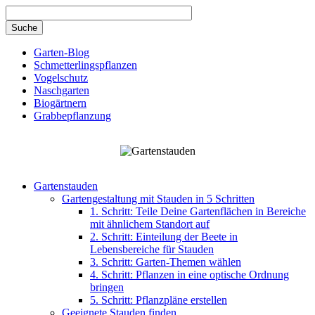
Direkt zum Inhalt
Garten-Blog
Schmetterlingspflanzen
Vogelschutz
Naschgarten
Biogärtnern
Grabbepflanzung
Gartenstauden
Gartengestaltung mit Stauden in 5 Schritten
1. Schritt: Teile Deine Gartenflächen in Bereiche
mit ähnlichem Standort auf
2. Schritt: Einteilung der Beete in
Lebensbereiche für Stauden
3. Schritt: Garten-Themen wählen
4. Schritt: Pflanzen in eine optische Ordnung
bringen
5. Schritt: Pflanzpläne erstellen
Geeignete Stauden finden