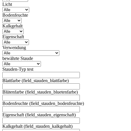
Licht
Bodenfeuchte
Kalkgehalt
Eigenschaft
Verwendung
bewährte Staude
Stauden-Typ test
Blattfarbe (field_stauden_blattfarbe)
Blütenfarbe (field_stauden_bluetenfarbe)
Bodenfeuchte (field_stauden_bodenfeuchte)
Eigenschaft (field_stauden_eigenschaft)
Kalkgehalt (field_stauden_kalkgehalt)