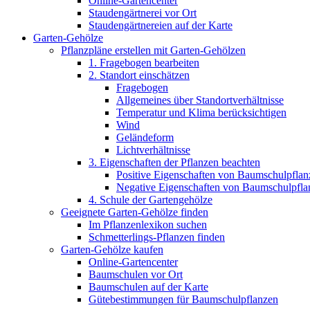
Online-Gartencenter
Staudengärtnerei vor Ort
Staudengärtnereien auf der Karte
Garten-Gehölze
Pflanzpläne erstellen mit Garten-Gehölzen
1. Fragebogen bearbeiten
2. Standort einschätzen
Fragebogen
Allgemeines über Standortverhältnisse
Temperatur und Klima berücksichtigen
Wind
Geländeform
Lichtverhältnisse
3. Eigenschaften der Pflanzen beachten
Positive Eigenschaften von Baumschulpflan
Negative Eigenschaften von Baumschulpfla
4. Schule der Gartengehölze
Geeignete Garten-Gehölze finden
Im Pflanzenlexikon suchen
Schmetterlings-Pflanzen finden
Garten-Gehölze kaufen
Online-Gartencenter
Baumschulen vor Ort
Baumschulen auf der Karte
Gütebestimmungen für Baumschulpflanzen