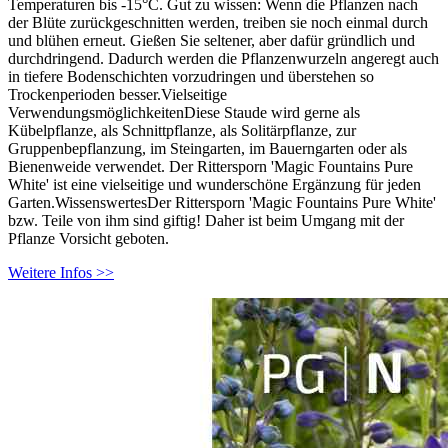
Temperaturen bis -15°C. Gut zu wissen: Wenn die Pflanzen nach
der Blüte zurückgeschnitten werden, treiben sie noch einmal durch
und blühen erneut. Gießen Sie seltener, aber dafür gründlich und
durchdringend. Dadurch werden die Pflanzenwurzeln angeregt auch
in tiefere Bodenschichten vorzudringen und überstehen so
Trockenperioden besser.Vielseitige
VerwendungsmöglichkeitenDiese Staude wird gerne als
Kübelpflanze, als Schnittpflanze, als Solitärpflanze, zur
Gruppenbepflanzung, im Steingarten, im Bauerngarten oder als
Bienenweide verwendet. Der Rittersporn 'Magic Fountains Pure
White' ist eine vielseitige und wunderschöne Ergänzung für jeden
Garten.WissenswertesDer Rittersporn 'Magic Fountains Pure White'
bzw. Teile von ihm sind giftig! Daher ist beim Umgang mit der
Pflanze Vorsicht geboten.
Weitere Infos >>