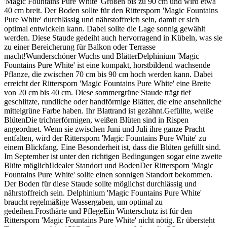
'Magic Fountains Pure White' Größen bis zu 90 cm und wird etwa
40 cm breit. Der Boden sollte für den Rittersporn 'Magic Fountains
Pure White' durchlässig und nährstoffreich sein, damit er sich
optimal entwickeln kann. Dabei sollte die Lage sonnig gewählt
werden. Diese Staude gedeiht auch hervorragend in Kübeln, was sie
zu einer Bereicherung für Balkon oder Terrasse
macht!Wunderschöner Wuchs und BlätterDelphinium 'Magic
Fountains Pure White' ist eine kompakt, horstbildend wachsende
Pflanze, die zwischen 70 cm bis 90 cm hoch werden kann. Dabei
erreicht der Rittersporn 'Magic Fountains Pure White' eine Breite
von 20 cm bis 40 cm. Diese sommergrüne Staude trägt tief
geschlitzte, rundliche oder handförmige Blätter, die eine ansehnliche
mittelgrüne Farbe haben. Ihr Blattrand ist gezähnt.Gefüllte, weiße
BlütenDie trichterförmigen, weißen Blüten sind in Rispen
angeordnet. Wenn sie zwischen Juni und Juli ihre ganze Pracht
entfalten, wird der Rittersporn 'Magic Fountains Pure White' zu
einem Blickfang. Eine Besonderheit ist, dass die Blüten gefüllt sind.
Im September ist unter den richtigen Bedingungen sogar eine zweite
Blüte möglich!Idealer Standort und BodenDer Rittersporn 'Magic
Fountains Pure White' sollte einen sonnigen Standort bekommen.
Der Boden für diese Staude sollte möglichst durchlässig und
nährstoffreich sein. Delphinium 'Magic Fountains Pure White'
braucht regelmäßige Wassergaben, um optimal zu
gedeihen.Frosthärte und PflegeEin Winterschutz ist für den
Rittersporn 'Magic Fountains Pure White' nicht nötig. Er übersteht