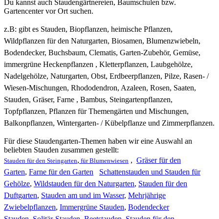
Du kannst auch Staudengärtnereien, Baumschulen bzw.
Gartencenter vor Ort suchen.
z.B: gibt es
Stauden, Biopflanzen, heimische Pflanzen,
Wildpflanzen für den Naturgarten, Biosamen, Blumenzwiebeln,
Bodendecker, Buchsbaum, Clematis, Garten-Zubehör, Gemüse,
immergrüne Heckenpflanzen , Kletterpflanzen, Laubgehölze,
Nadelgehölze, Naturgarten, Obst, Erdbeerpflanzen, Pilze, Rasen- /
Wiesen-Mischungen, Rhododendron, Azaleen, Rosen, Saaten,
Stauden, Gräser, Farne , Bambus, Steingartenpflanzen,
Topfpflanzen, Pflanzen für Themengärten und Mischungen,
Balkonpflanzen, Wintergarten- / Kübelpflanze und Zimmerpflanzen.
Für diese Staudengarten-Themen haben wir eine Auswahl an
beliebten Stauden zusammen gestellt:
,
,
Gräser für den
Stauden für den Steingarten
für Blumenwiesen
Garten
,
Farne für den Garten
Schattenstauden und Stauden für
Gehölze
,
Wildstauden für den Naturgarten
,
Stauden für den
Duftgarten
,
Stauden am und im Wasser
,
Mehrjährige
Zwiebelpflanzen
,
Immergrüne Stauden
,
Bodendecker
Stauden
,
Solitär-Stauden
,
Beetstauden
,
Stauden für den