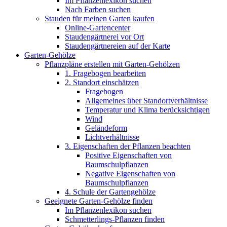
Im Pflanzenlexikon suchen
Nach Farben suchen
Stauden für meinen Garten kaufen
Online-Gartencenter
Staudengärtnerei vor Ort
Staudengärtnereien auf der Karte
Garten-Gehölze
Pflanzpläne erstellen mit Garten-Gehölzen
1. Fragebogen bearbeiten
2. Standort einschätzen
Fragebogen
Allgemeines über Standortverhältnisse
Temperatur und Klima berücksichtigen
Wind
Geländeform
Lichtverhältnisse
3. Eigenschaften der Pflanzen beachten
Positive Eigenschaften von
Baumschulpflanzen
Negative Eigenschaften von
Baumschulpflanzen
4. Schule der Gartengehölze
Geeignete Garten-Gehölze finden
Im Pflanzenlexikon suchen
Schmetterlings-Pflanzen finden