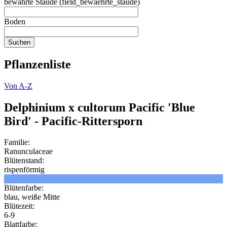
bewährte Staude (field_bewaehrte_staude)
Boden
Pflanzenliste
Von A-Z
Delphinium x cultorum Pacific 'Blue
Bird' - Pacific-Rittersporn
Familie:
Ranunculaceae
Blütenstand:
rispenförmig
Blütenfarbe:
blau, weiße Mitte
Blütezeit:
6-9
Blattfarbe: