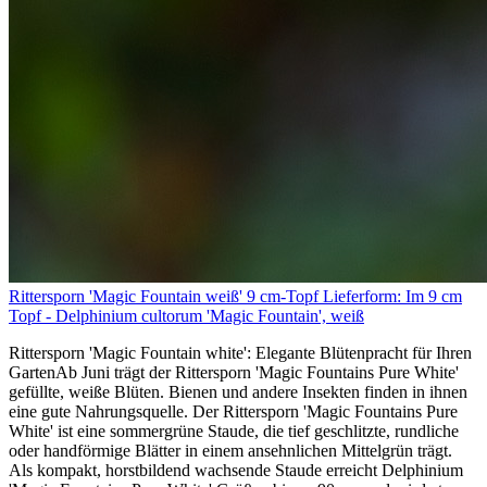
Rittersporn 'Magic Fountain weiß' 9 cm-Topf Lieferform: Im 9 cm
Topf - Delphinium cultorum 'Magic Fountain', weiß
Rittersporn 'Magic Fountain white': Elegante Blütenpracht für Ihren
GartenAb Juni trägt der Rittersporn 'Magic Fountains Pure White'
gefüllte, weiße Blüten. Bienen und andere Insekten finden in ihnen
eine gute Nahrungsquelle. Der Rittersporn 'Magic Fountains Pure
White' ist eine sommergrüne Staude, die tief geschlitzte, rundliche
oder handförmige Blätter in einem ansehnlichen Mittelgrün trägt.
Als kompakt, horstbildend wachsende Staude erreicht Delphinium