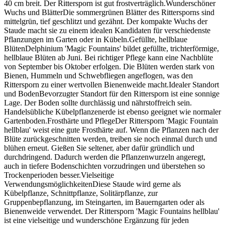
40 cm breit. Der Rittersporn ist gut frostverträglich.Wunderschöner
Wuchs und BlätterDie sommergrünen Blätter des Rittersporns sind
mittelgrün, tief geschlitzt und gezähnt. Der kompakte Wuchs der
Staude macht sie zu einem idealen Kandidaten für verschiedenste
Pflanzungen im Garten oder in Kübeln.Gefüllte, hellblaue
BlütenDelphinium 'Magic Fountains' bildet gefüllte, trichterförmige,
hellblaue Blüten ab Juni. Bei richtiger Pflege kann eine Nachblüte
von September bis Oktober erfolgen. Die Blüten werden stark von
Bienen, Hummeln und Schwebfliegen angeflogen, was den
Rittersporn zu einer wertvollen Bienenweide macht.Idealer Standort
und BodenBevorzugter Standort für den Rittersporn ist eine sonnige
Lage. Der Boden sollte durchlässig und nährstoffreich sein.
Handelsübliche Kübelpflanzenerde ist ebenso geeignet wie normaler
Gartenboden.Frosthärte und PflegeDer Rittersporn 'Magic Fountain
hellblau' weist eine gute Frosthärte auf. Wenn die Pflanzen nach der
Blüte zurückgeschnitten werden, treiben sie noch einmal durch und
blühen erneut. Gießen Sie seltener, aber dafür gründlich und
durchdringend. Dadurch werden die Pflanzenwurzeln angeregt,
auch in tiefere Bodenschichten vorzudringen und überstehen so
Trockenperioden besser.Vielseitige
VerwendungsmöglichkeitenDiese Staude wird gerne als
Kübelpflanze, Schnittpflanze, Solitärpflanze, zur
Gruppenbepflanzung, im Steingarten, im Bauerngarten oder als
Bienenweide verwendet. Der Rittersporn 'Magic Fountains hellblau'
ist eine vielseitige und wunderschöne Ergänzung für jeden