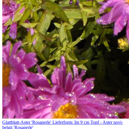
Glattblatt-Aster 'Rosaperle' Lieferform: Im 9 cm Topf - Aster novi-
belgii 'Rosaperle'