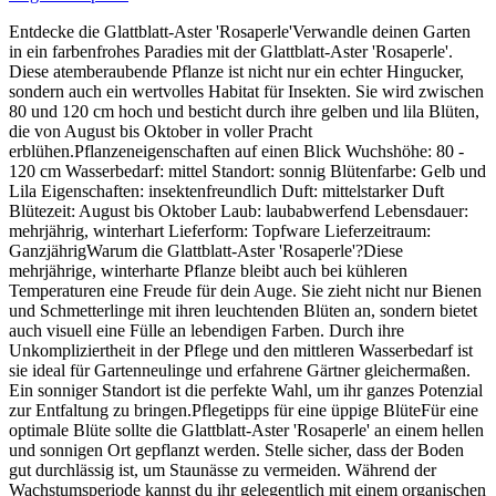
Entdecke die Glattblatt-Aster 'Rosaperle'Verwandle deinen Garten
in ein farbenfrohes Paradies mit der Glattblatt-Aster 'Rosaperle'.
Diese atemberaubende Pflanze ist nicht nur ein echter Hingucker,
sondern auch ein wertvolles Habitat für Insekten. Sie wird zwischen
80 und 120 cm hoch und besticht durch ihre gelben und lila Blüten,
die von August bis Oktober in voller Pracht
erblühen.Pflanzeneigenschaften auf einen Blick Wuchshöhe: 80 -
120 cm Wasserbedarf: mittel Standort: sonnig Blütenfarbe: Gelb und
Lila Eigenschaften: insektenfreundlich Duft: mittelstarker Duft
Blütezeit: August bis Oktober Laub: laubabwerfend Lebensdauer:
mehrjährig, winterhart Lieferform: Topfware Lieferzeitraum:
GanzjährigWarum die Glattblatt-Aster 'Rosaperle'?Diese
mehrjährige, winterharte Pflanze bleibt auch bei kühleren
Temperaturen eine Freude für dein Auge. Sie zieht nicht nur Bienen
und Schmetterlinge mit ihren leuchtenden Blüten an, sondern bietet
auch visuell eine Fülle an lebendigen Farben. Durch ihre
Unkompliziertheit in der Pflege und den mittleren Wasserbedarf ist
sie ideal für Gartenneulinge und erfahrene Gärtner gleichermaßen.
Ein sonniger Standort ist die perfekte Wahl, um ihr ganzes Potenzial
zur Entfaltung zu bringen.Pflegetipps für eine üppige BlüteFür eine
optimale Blüte sollte die Glattblatt-Aster 'Rosaperle' an einem hellen
und sonnigen Ort gepflanzt werden. Stelle sicher, dass der Boden
gut durchlässig ist, um Staunässe zu vermeiden. Während der
Wachstumsperiode kannst du ihr gelegentlich mit einem organischen