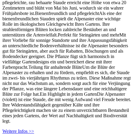
pflegeleichte, rau behaarte Staude erreicht eine Höhe von etwa 20
Zentimetern und blüht von Mai bis Juni, wodurch sie ein wahrer
Frühjahrsbote ist.Bienenfreundlich und pflegeleichtAls eine der
bienenfreundlichen Stauden spielt die Alpenaster eine wichtige
Rolle im ökologischen Gleichgewicht Ihres Gartens. Ihre
strahlenförmigen Blüten locken zahlreiche Bestäuber an und
unterstützen die Artenvielfalt.Perfekt für Steingärten und mehrMit
ihrer Vorliebe für sonnige Standorte und ihre Anpassungsfähigkeit
an unterschiedliche Bodenverhältnisse ist die Alpenaster besonders
gut für Steingärten, aber auch für Rabatten, Böschungen und als
Bodendecker geeignet. Die Pflanze fügt sich harmonisch in
vielfältige Gartendesigns ein und bereichert diese mit ihrer
Farbenpracht.Teilung für anhaltende BlüteUm die Blüte der
Alpenaster zu erhalten und zu fördern, empfiehlt es sich, die Staude
im zwei- bis vierjährigen Rhythmus zu teilen. Diese Maßnahme regt
nicht nur das Wachstum an, sondern sorgt auch für eine Verjüngung
der Pflanze, was eine längere Lebensdauer und eine reichhaltigere
Blüte zur Folge hat.Ein Highlight in jedem GartenDie Alpenaster
(violett) ist eine Staude, die mit wenig Aufwand viel Freude bereitet.
Ihre Widerstandsfähigkeit gegenüber Kälte und ihre
Pflegeleichtigkeit machen sie zu einem unverzichtbaren Bestandteil
eines jeden Gartens, der Wert auf Nachhaltigkeit und Biodiversität
legt.
Weitere Infos >>