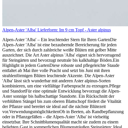
Alpen-Aster 'Alba' Lieferform: Im 9 cm Topf - Aster alpinus
Alpen-Aster 'Alba' – Ein leuchtender Stern für Ihren GartenDie
Alpen-Aster 'Alba' ist eine bezaubernde Bereicherung für jeden
Garten, der sich durch zahlreiche weiße Blüten mit gelber Mitte
auszeichnet. Die Art Aster alpinus 'Alba' eignet sich hervorragend
für Steingärten und bevorzugt neutrale bis kalkhaltige Böden.Ein
Highlight in jedem GartenDiese robuste und pflegeleichte Staude
entfaltet ab Mai ihre volle Pracht und setzt bis Juni mit ihren
strahlenförmigen Blüten leuchtende Akzente. Die Alpen-Aster
'Alba' lässt sich wunderbar mit anderen Aster alpinus-Sorten
kombinieren, um eine vielfältige Farbenpracht zu erzeugen.Pflege
und StandortFür eine optimale Entwicklung bevorzugt die Alpen-
Aster sonnige bis halbschattige Standorte. Ein Rückschnitt der
verblühten Stängel bis zum oberen Blattschopf fördert die Vitalität
der Pflanze und bereitet sie ideal auf die nächste Blütezeit
vor.VerwendungsmöglichkeitenOb in Beeten, als Randbepflanzung
oder in Pflanzgefäßen – die Alpen-Aster 'Alba' ist vielseitig
einsetzbar. Ihre Schnittblumenqualität macht sie zudem zu einem
beliebten Gast in sommerlichen Blumensträußen.Steingärten: Ideal