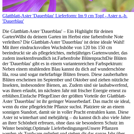
Glattblatt-Aster 'Dauerblau' Lieferform: Im 9 cm Topf - Aster n.-b.
'Dauerblau'
Die Glattblatt-Aster 'Dauerblau' – Ein Highlight für deinen
GartenWillst du deinem Garten im Herbst eine farbenfrohe Note
verleihen? Die Glattblatt-Aster 'Dauerblau' ist deine ideale Wahl!
Mit ihrer eindrucksvollen Wuchshöhe von 120 bis 150 cm
beeindruckt sie als pflegeleichtes, mehrjähriges Gartenwunder, das
zudem insektenfreundlich ist.Farbenfrohe BlütenprachtDie Blüten
der 'Dauerblau' gibt es in einem variantenreichen Farbspektrum:
Neben einem strahlenden Blau kannst du dich auf wunderschöne
lila, rosa und sogar mehrfarbige Blüten freuen. Diese zauberhaften
Blüten erscheinen im September und Oktober und ziehen nützliche
Insekten, insbesondere Bienen, an. Zudem sind sie laubabwerfend,
was ihnen erlaubt, im nächsten Jahr mit frischer Energie erneut zu
erblühen.Einfache PflegeEiner der größten Vorteile der Glattblatt-
Aster 'Dauerblau' ist ihr geringer Wasserbedarf. Das macht sie ideal,
wenn du eine pflegeleichte Pflanze suchst. Platziere sie an einem
sonnigen Standort, damit sie in voller Pracht erstrahlen kann. Diese
Aster ist winterhart und mehrjährig – du kannst dich also viele Jahre
an ihrer Schönheit erfreuen, ohne dass sie besonderen Schutz im
Winter benötigt.Optimale LieferbedingungenUnsere Pflanzen
werden als Topfware geliefert und stehen dir das ganze Jahr über