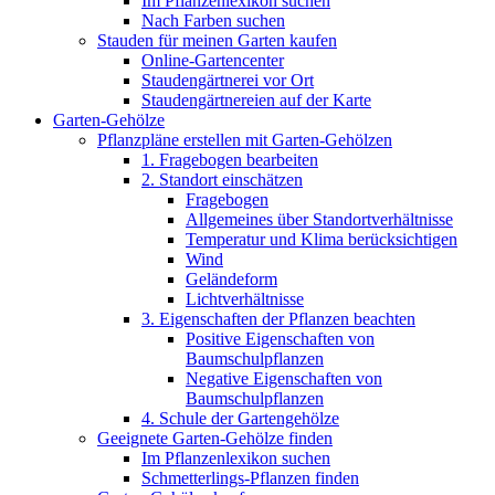
Im Pflanzenlexikon suchen
Nach Farben suchen
Stauden für meinen Garten kaufen
Online-Gartencenter
Staudengärtnerei vor Ort
Staudengärtnereien auf der Karte
Garten-Gehölze
Pflanzpläne erstellen mit Garten-Gehölzen
1. Fragebogen bearbeiten
2. Standort einschätzen
Fragebogen
Allgemeines über Standortverhältnisse
Temperatur und Klima berücksichtigen
Wind
Geländeform
Lichtverhältnisse
3. Eigenschaften der Pflanzen beachten
Positive Eigenschaften von
Baumschulpflanzen
Negative Eigenschaften von
Baumschulpflanzen
4. Schule der Gartengehölze
Geeignete Garten-Gehölze finden
Im Pflanzenlexikon suchen
Schmetterlings-Pflanzen finden