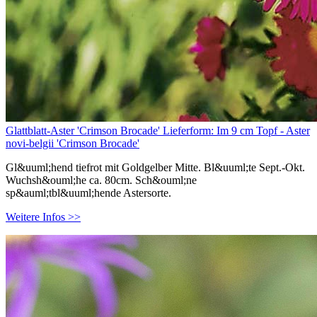
Glattblatt-Aster 'Crimson Brocade' Lieferform: Im 9 cm Topf - Aster
novi-belgii 'Crimson Brocade'
Gl&uuml;hend tiefrot mit Goldgelber Mitte. Bl&uuml;te Sept.-Okt.
Wuchsh&ouml;he ca. 80cm. Sch&ouml;ne
sp&auml;tbl&uuml;hende Astersorte.
Weitere Infos >>