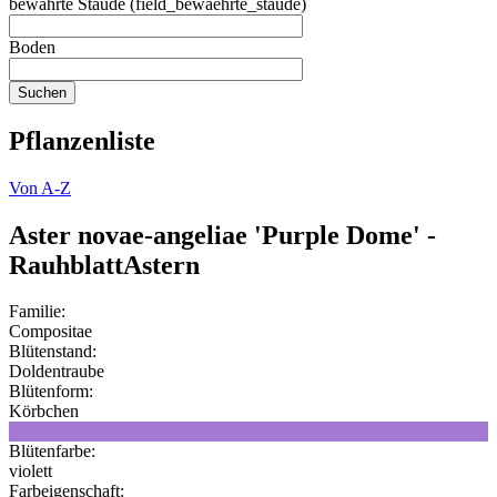
bewährte Staude (field_bewaehrte_staude)
Boden
Pflanzenliste
Von A-Z
Aster novae-angeliae 'Purple Dome' -
RauhblattAstern
Familie:
Compositae
Blütenstand:
Doldentraube
Blütenform:
Körbchen
Blütenfarbe:
violett
Farbeigenschaft: