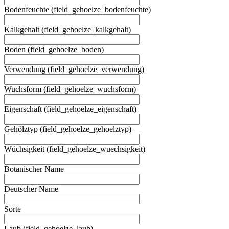
Bodenfeuchte (field_gehoelze_bodenfeuchte)
Kalkgehalt (field_gehoelze_kalkgehalt)
Boden (field_gehoelze_boden)
Verwendung (field_gehoelze_verwendung)
Wuchsform (field_gehoelze_wuchsform)
Eigenschaft (field_gehoelze_eigenschaft)
Gehölztyp (field_gehoelze_gehoelztyp)
Wüchsigkeit (field_gehoelze_wuechsigkeit)
Botanischer Name
Deutscher Name
Sorte
Laub (field_gehoelze_laub)