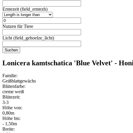
Erntezeit (field_erntezh)
Nutzen für Tiere
Licht (field_gehoelze_licht)
Lonicera kamtschatica 'Blue Velvet' - Hon
Familie:
Geißblattgewächs
Blütenfarbe:
creme weiß
Blütezeit:
3-3
Höhe von:
0,80m
Höhe bis:
- 1,50m
Breite: