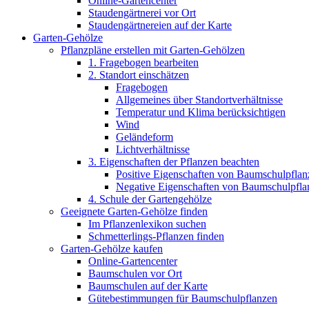
Online-Gartencenter
Staudengärtnerei vor Ort
Staudengärtnereien auf der Karte
Garten-Gehölze
Pflanzpläne erstellen mit Garten-Gehölzen
1. Fragebogen bearbeiten
2. Standort einschätzen
Fragebogen
Allgemeines über Standortverhältnisse
Temperatur und Klima berücksichtigen
Wind
Geländeform
Lichtverhältnisse
3. Eigenschaften der Pflanzen beachten
Positive Eigenschaften von Baumschulpflan
Negative Eigenschaften von Baumschulpfla
4. Schule der Gartengehölze
Geeignete Garten-Gehölze finden
Im Pflanzenlexikon suchen
Schmetterlings-Pflanzen finden
Garten-Gehölze kaufen
Online-Gartencenter
Baumschulen vor Ort
Baumschulen auf der Karte
Gütebestimmungen für Baumschulpflanzen