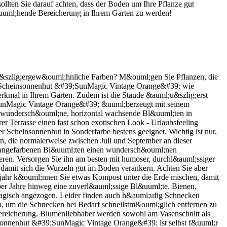
ollten Sie darauf achten, dass der Boden um Ihre Pflanze gut
&uuml;hende Bereicherung in Ihrem Garten zu werden!
&szlig;ergew&ouml;hnliche Farben? M&ouml;gen Sie Pflanzen, die
sp;Scheinsonnenhut &#39;SunMagic Vintage Orange&#39; wie
erkmal in Ihrem Garten. Zudem ist die Staude &auml;u&szlig;erst
;SunMagic Vintage Orange&#39; &uuml;berzeugt mit seinem
n wundersch&ouml;ne, horizontal wachsende Bl&uuml;ten in
r Terrasse einen fast schon exotischen Look - Urlaubsfeeling
r Scheinsonnenhut in Sonderfarbe bestens geeignet. Wichtig ist nur,
, die normalerweise zwischen Juli und September an dieser
orangefarbenen Bl&uuml;ten einen wundersch&ouml;nen
ieren. Versorgen Sie ihn am besten mit humoser, durchl&auml;ssiger
damit sich die Wurzeln gut im Boden verankern. Achten Sie aber
;hjahr k&ouml;nnen Sie etwas Kompost unter die Erde mischen, damit
l;ber Jahre hinweg eine zuverl&auml;ssige Bl&uuml;te. Bienen,
gisch angezogen. Leider finden auch h&auml;ufig Schnecken
en, um die Schnecken bei Bedarf schnellstm&ouml;glich entfernen zu
ereicherung. Blumenliebhaber werden sowohl am Vasenschnitt als
nsonnenhut &#39;SunMagic Vintage Orange&#39; ist selbst f&uuml;r