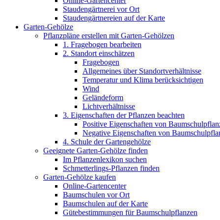
Online-Gartencenter
Staudengärtnerei vor Ort
Staudengärtnereien auf der Karte
Garten-Gehölze
Pflanzpläne erstellen mit Garten-Gehölzen
1. Fragebogen bearbeiten
2. Standort einschätzen
Fragebogen
Allgemeines über Standortverhältnisse
Temperatur und Klima berücksichtigen
Wind
Geländeform
Lichtverhältnisse
3. Eigenschaften der Pflanzen beachten
Positive Eigenschaften von Baumschulpflan
Negative Eigenschaften von Baumschulpfla
4. Schule der Gartengehölze
Geeignete Garten-Gehölze finden
Im Pflanzenlexikon suchen
Schmetterlings-Pflanzen finden
Garten-Gehölze kaufen
Online-Gartencenter
Baumschulen vor Ort
Baumschulen auf der Karte
Gütebestimmungen für Baumschulpflanzen