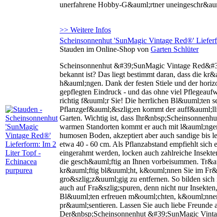
unerfahrene Hobby-G&auml;rtner uneingeschr&aum
>> Weitere Infos
Scheinsonnenhut 'SunMagic Vintage Red®' Lieferfo
Stauden im Online-Shop von
Garten Schlüter
Scheinsonnenhut &#39;SunMagic Vintage Red&#39;
bekannt ist? Das liegt bestimmt daran, dass die kr
h&auml;ngen. Dank der festen Stiele und der hor
gepflegten Eindruck - und das ohne viel Pflegeau
richtig f&uuml;r Sie! Die herrlichen Bl&uuml;ten
Pflanzgef&auml;&szlig;en kommt der auff&auml;lli
Garten. Wichtig ist, dass Ihr&nbsp;Scheinsonnen
warmen Standorten kommt er auch mit l&auml;ngerer
humosen Boden, akzeptiert aber auch sandige bis 
etwa 40 - 60 cm. Als Pflanzabstand empfiehlt sic
eingerahmt werden, locken auch zahlreiche Insekte
die gesch&auml;ftig an Ihnen vorbeisummen. Tr&
kr&auml;ftig bl&uuml;ht, k&ouml;nnen Sie im Fr&u
gro&szlig;z&uuml;gig zu entfernen. So bilden sich
auch auf Fra&szlig;spuren, denn nicht nur Insekte
Bl&uuml;ten erfreuen m&ouml;chten, k&ouml;nnen S
pr&auml;sentieren. Lassen Sie auch liebe Freunde
Der&nbsp;Scheinsonnenhut &#39;SunMagic Vintage 