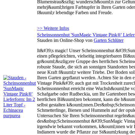
Blumenstrau&szlig; wundersch&ouml;n zur Geltung
mehrj&auml;hrigen Farbtupfer in Ihren Garten oder
f&uuml;r lebendige Farben und Freude.
>> Weitere Infos
Scheinsonnenhut 'SunMagic Vintage Pink®' Lieferf
Stauden im Online-Shop von
Garten Schlüter
It&#39;s magic! Unser Scheinsonnenhut &#39;Su
einen pflegeleichten, vielseitig integrierbaren Bl
gr&ouml;&szlig;ere Gruppe des herrlichen Scheins
robuste Staude, die sich an sonnigen Standorten b
neue Kraft f&uuml;r weitere Triebe. Der Boden sol
Ihren Garten gepflanzt werden. Achten Sie in d
Vintage Pink&#39; auch gut mit Trockenheit zurec
Scheinsonnenhut erreicht eine Wuchsh&ouml;he von
Schafgarbe oder Rudbeckia, um Ihr Gartenbeet beso
herrlichen Bl&uuml;ten bekommt, kann die h&uuml
selbst gestalten k&ouml;nnen.Der&nbsp;Scheinson
Schmetterlinge, Bienen und Hummeln auf der opule
Untersuchen Sie Ihren Scheinsonnenhut regelm&auml
des&nbsp;Scheinsonnenhut &#39;SunMagic Vintage
irgendwie bekannt vorkommen, k&ouml;nnen wir Ih
Indianern wurde die Pflanze zur St&auml;rkung d