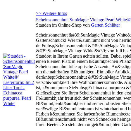
>> Weitere Infos
Scheinsonnenhut 'SunMagic Vintage Pearl White®' L
Stauden im Online-Shop von
Garten Schlüter
Scheinsonnenhut &#39;SunMagic Vintage White&#39
Gartenschmuck! Wer tr&auml;umt nicht von herrlich
der&nbsp;Scheinsonnenhut &#39;SunMagic Vintag
&#39;SunMagic Vintage White&#39; von Juli bis S
Standort in Ihrem Garten achten sollten. Dabei sp
einen kleinen Platz in einem h&uuml;bschen Pflan
Scheinsonnenhut tolle optische Akzente. Au&szlig
um die nahrhaften Bl&uuml;ten. Ein toller Anblick
der&nbsp;Scheinsonnenhut &#39;SunMagic Vintage W
versch&ouml;nert Ihre Wohnzimmerkommode. Auch al
ist, k&ouml;nnen Sie&nbsp;Echinacea purpurea &#
Gie&szlig;en Sie Ihren Scheinsonnenhut in den ers
Fr&uuml;hjahr freut sich der Scheinsonnenhut, wenn
Bl&uuml;tenbl&auml;tter und seiner robusten Stie
wei&szlig;e Bl&uuml;tentraum ist winterhart und b
Farben k&ouml;nnen Sie farbenfrohe Blumenbeete ge
Bl&uuml;tenschmuck nicht von Schnecken heimgesuc
Ihren Beeten. So steht dem ungetr&uuml;bten Gar