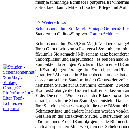
mehrj&auml;hrige Echinacea purpurea ist winterhart
abtrocknen kann. Mit ein bisschen Pflege und Auf
>> Weitere Infos
Scheinsonnenhut 'SunMagic Vintage Orange®' Liefe
Stauden im Online-Shop von
Garten Schlüter
Scheinsonnenhut &#39;SunMagic Vintage Orange&#
Ihren Garten wie von selbst versch&ouml;nern, o
f&uuml;r Sie gemacht! Mit seinem ganz besonderen 
unkompliziert und anspruchslos - es bleiben als
kompakten, buschigen Wuchs und kann eine H&ouml
auff&auml;lligem Orange. In h&uuml;bschen Pflanzg
garantiert! Aber auch in Blumenbeeten und -rabatte
dass er an seinem Standort in den Genuss der vol
herrlichen Staude zur Bl&uuml;te kommen. Zwisch
Kontrast.Solange der Boden frostfrei ist, k&ouml;n
Erde. Die ersten Wochen nach der Pflanzung sollt
darauf, dass keine Staun&auml;sse entsteht. Danac
Ihre Staude perfekt versorgt in die neue Bl&uuml;h
Schmetterlinge und andere Insekten werden von&
Gefallen an der attraktiven Staude. Untersuchen Si
k&ouml;nnen.Auch f&uuml;r gemischte Blumenstr&a
auch am optischen Mehrwert, den der Scheinsonne