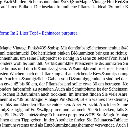
.FazitMit dem Scheinsonnenhut &#39;SunMagic Vintage Hot Red&reg;&
 auf Ihren Balkon. Die insektenfreundliche Pflanze ist ideal f&uuml
orm: Im 2 Liter Topf - Echinacea purpurea
nMagic Vintage Pink&#39;&nbsp;Mit dem&nbsp;Scheinsonnenhut &#39
&uuml;tenschmuck! Die herrlichen pinken Bl&uuml;ten bringen so richtig
onnenhuts, um seine Farbpracht so richtig in Szene zu setzen!Von Jun
esonders wohlf&uuml;hlt. Verbl&uuml;hte Pflanzenteile d&uuml;rfen S
lte humos und durchl&auml;ssig sein. W&auml;hrend frostfreier Period
en ersten Wochen nach der Pflanzung auf ausreichende Bew&auml;sse
ht. Auch zus&auml;tzliche Gaben von D&uuml;ngemitteln sind bei der 
 etwa 45 bis 60 cm, der Pflanzabstand sollte etwa 30 cm betragen. K
nders farbenfroh zu gestalten.Auch als Schnittblume ist der Scheinso
;bschen Bl&uuml;ten auch trocknen. Im Internet finden Sie viele A
nenhut &#39;SunMagic Vintage Pink&#39; ist ein wahres Insektenmag
nt bl&uuml;henden Pflanze entdecken. Aber Vorsicht: Auch bei Schnec
;&szlig;ig auf Fra&szlig;spuren und sammeln Sie Schnecken, falls Sie
 Pink&#39; lautet&nbsp;Echinacea purpurea &#39;SunMagic Vintage
nen einen Tipp geben: In der Apotheke finden Sie Echinacea-Tablett
es Immunsystems und als Entz&uuml;ndungshemmer verwendet. Auch he