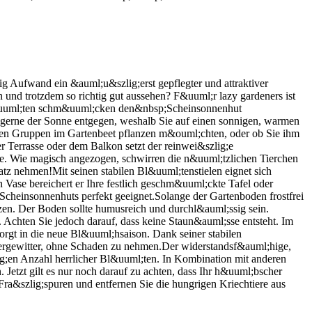
Aufwand ein &auml;u&szlig;erst gepflegter und attraktiver
und trotzdem so richtig gut aussehen? F&uuml;r lazy gardeners ist
&uuml;ten schm&uuml;cken den&nbsp;Scheinsonnenhut
gerne der Sonne entgegen, weshalb Sie auf einen sonnigen, warmen
gigen Gruppen im Gartenbeet pflanzen m&ouml;chten, oder ob Sie ihm
 Terrasse oder dem Balkon setzt der reinwei&szlig;e
he. Wie magisch angezogen, schwirren die n&uuml;tzlichen Tierchen
tz nehmen!Mit seinen stabilen Bl&uuml;tenstielen eignet sich
ase bereichert er Ihre festlich geschm&uuml;ckte Tafel oder
cheinsonnenhuts perfekt geeignet.Solange der Gartenboden frostfrei
n. Der Boden sollte humusreich und durchl&auml;ssig sein.
 Achten Sie jedoch darauf, dass keine Staun&auml;sse entsteht. Im
orgt in die neue Bl&uuml;hsaison. Dank seiner stabilen
mergewitter, ohne Schaden zu nehmen.Der widerstandsf&auml;hige,
ig;en Anzahl herrlicher Bl&uuml;ten. In Kombination mit anderen
etzt gilt es nur noch darauf zu achten, dass Ihr h&uuml;bscher
a&szlig;spuren und entfernen Sie die hungrigen Kriechtiere aus