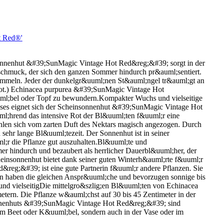
t Red®'
nenhut &#39;SunMagic Vintage Hot Red&reg;&#39; sorgt in der
schmuck, der sich den ganzen Sommer hindurch pr&auml;sentiert.
ummeln. Jeder der dunkelgr&uuml;nen St&auml;ngel tr&auml;gt an
bot.) Echinacea purpurea &#39;SunMagic Vintage Hot
uuml;bel oder Topf zu bewundern.Kompakter Wuchs und vielseitige
hses eignet sich der Scheinsonnenhut &#39;SunMagic Vintage Hot
;hrend das intensive Rot der Bl&uuml;ten f&uuml;r eine
hlen sich vom zarten Duft des Nektars magisch angezogen. Durch
ehr lange Bl&uuml;tezeit. Der Sonnenhut ist in seiner
;r die Pflanze gut auszuhalten.Bl&uuml;te und
hindurch und bezaubert als herrlicher Dauerbl&uuml;her, der
heinsonnenhut bietet dank seiner guten Winterh&auml;rte f&uuml;r
reg;&#39; ist eine gute Partnerin f&uuml;r andere Pflanzen. Sie
en haben die gleichen Anspr&uuml;che und bevorzugen sonnige bis
und vielseitigDie mittelgro&szlig;en Bl&uuml;ten von Echinacea
ern. Die Pflanze w&auml;chst auf 30 bis 45 Zentimeter in der
sonnenhuts &#39;SunMagic Vintage Hot Red&reg;&#39; sind
 im Beet oder K&uuml;bel, sondern auch in der Vase oder im