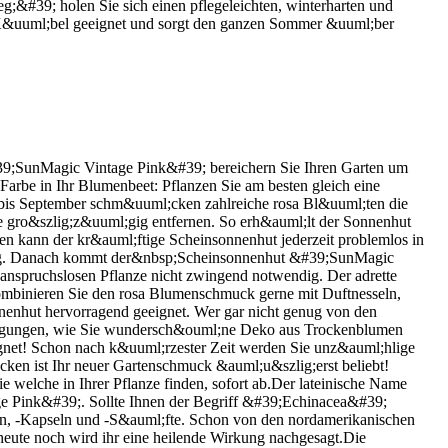
#39; holen Sie sich einen pflegeleichten, winterharten und
;r K&uuml;bel geeignet und sorgt den ganzen Sommer &uuml;ber
;SunMagic Vintage Pink&#39; bereichern Sie Ihren Garten um
 Farbe in Ihr Blumenbeet: Pflanzen Sie am besten gleich eine
i bis September schm&uuml;cken zahlreiche rosa Bl&uuml;ten die
ie gro&szlig;z&uuml;gig entfernen. So erh&auml;lt der Sonnenhut
en kann der kr&auml;ftige Scheinsonnenhut jederzeit problemlos in
rung. Danach kommt der&nbsp;Scheinsonnenhut &#39;SunMagic
anspruchslosen Pflanze nicht zwingend notwendig. Der adrette
ombinieren Sie den rosa Blumenschmuck gerne mit Duftnesseln,
nnenhut hervorragend geeignet. Wer gar nicht genug von den
nregungen, wie Sie wundersch&ouml;ne Deko aus Trockenblumen
net! Schon nach k&uuml;rzester Zeit werden Sie unz&auml;hlige
ken ist Ihr neuer Gartenschmuck &auml;u&szlig;erst beliebt!
 welche in Ihrer Pflanze finden, sofort ab.Der lateinische Name
 Pink&#39;. Sollte Ihnen der Begriff &#39;Echinacea&#39;
en, -Kapseln und -S&auml;fte. Schon von den nordamerikanischen
ute noch wird ihr eine heilende Wirkung nachgesagt.Die