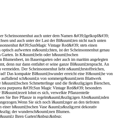
der Scheinsonnenhut auch unter dem Namen &#39;Igelkopf&#39;
achsen und auch unter der Last der Bl&uuml;ten nicht nach unten
insonnenhut &#39;SunMagic Vintage Red&#39; stets einen
n optisch aufwerten m&ouml;chten, ist der Scheinsonnenhut genau
rem Garten. In K&uuml;beln oder h&uuml;bschen
m Blumenbeet, im Bauerngarten oder auch im maritim angelegten
 denn nur dann entfaltet er seine ganze Bl&uuml;tenpracht. An
u vermeiden. Der Scheinsonnenhut liebt n&auml;hrstoffreichen,
5 Grad! Das kompakte Bl&uuml;hwunder erreicht eine H&ouml;he von
 die auffallend sch&ouml;n von sommergr&uuml;nem Blattwerk
ie h&uuml;bschen Schmetterlinge und die flei&szlig;igen Bienchen,
acea purpurea &#39;Sun Magic Vintage Red&#39; besonders
&uuml;tezeit lohnt es sich, verwelkte Pflanzenteile
chen Sie Ihre Pflanze in regelm&auml;&szlig;igen Abst&auml;nden
 angezogen.Wenn Sie sich noch l&auml;nger an den tiefroten
n einer h&uuml;bschen Vase &auml;u&szlig;erst dekorativ
au&szlig; der wundersch&ouml;nen Blumen.
 f&uuml;r Ihren Garten!&nbsp;&nbsp;