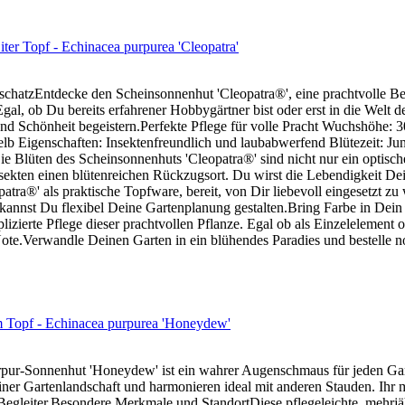
ter Topf - Echinacea purpurea 'Cleopatra'
chatzEntdecke den Scheinsonnenhut 'Cleopatra®', eine prachtvolle Be
. Egal, ob Du bereits erfahrener Hobbygärtner bist oder erst in die Welt 
nd Schönheit begeistern.Perfekte Pflege für volle Pracht Wuchshöhe: 3
Gelb Eigenschaften: Insektenfreundlich und laubabwerfend Blütezeit: J
ie Blüten des Scheinsonnenhuts 'Cleopatra®' sind nicht nur ein optisch
sekten einen blütenreichen Rückzugsort. Du wirst die Lebendigkeit D
atra®' als praktische Topfware, bereit, von Dir liebevoll eingesetzt z
 kannst Du flexibel Deine Gartenplanung gestalten.Bring Farbe in Dei
zierte Pflege dieser prachtvollen Pflanze. Egal ob als Einzelelement 
Note.Verwandle Deinen Garten in ein blühendes Paradies und bestelle
 Topf - Echinacea purpurea 'Honeydew'
pur-Sonnenhut 'Honeydew' ist ein wahrer Augenschmaus für jeden Gart
einer Gartenlandschaft und harmonieren ideal mit anderen Stauden. Ihr 
gleiter.Besondere Merkmale und StandortDiese pflegeleichte, mehrjähri