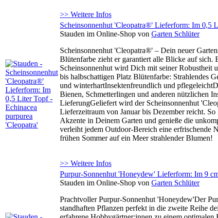
>> Weitere Infos
Scheinsonnenhut 'Cleopatra®' Lieferform: Im 0,5 Li
Stauden im Online-Shop von
Garten Schlüter
Scheinsonnenhut 'Cleopatra®' – Dein neuer Gartens
Blütenfarbe zieht er garantiert alle Blicke auf sich
Scheinsonnenhut wird Dich mit seiner Robustheit u
bis halbschattigen Platz Blütenfarbe: Strahlendes 
und winterhartInsektenfreundlich und pflegeleichtD
Bienen, Schmetterlingen und anderen nützlichen In
LieferungGeliefert wird der Scheinsonnenhut 'Cleop
Lieferzeitraum von Januar bis Dezember reicht. So
Akzente in Deinem Garten und genieße die unkompli
verleiht jedem Outdoor-Bereich eine erfrischende 
frühen Sommer auf ein Meer strahlender Blumen!
>> Weitere Infos
Purpur-Sonnenhut 'Honeydew' Lieferform: Im 9 cm
Stauden im Online-Shop von
Garten Schlüter
Prachtvoller Purpur-Sonnenhut 'Honeydew'Der Pur
standhaften Pflanzen perfekt in die zweite Reihe d
erfahrene Hobbygärtner:innen zu einem optimalen Be