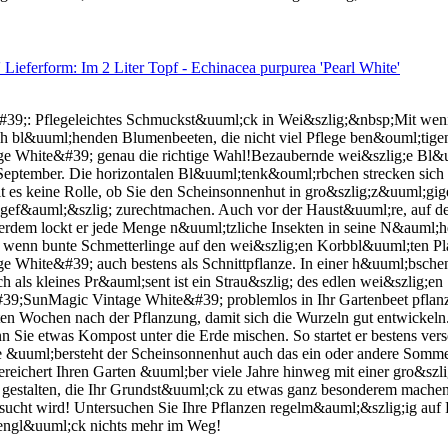
ieferform: Im 2 Liter Topf - Echinacea purpurea 'Pearl White'
;: Pflegeleichtes Schmuckst&uuml;ck in Wei&szlig;&nbsp;Mit wenig 
 bl&uuml;henden Blumenbeeten, die nicht viel Pflege ben&ouml;tigen 
e White&#39; genau die richtige Wahl!Bezaubernde wei&szlig;e Bl
eptember. Die horizontalen Bl&uuml;tenk&ouml;rbchen strecken sich 
ielt es keine Rolle, ob Sie den Scheinsonnenhut in gro&szlig;z&uuml;
zgef&auml;&szlig; zurechtmachen. Auch vor der Haust&uuml;re, auf der
;erdem lockt er jede Menge n&uuml;tzliche Insekten in seine N&auml;
, wenn bunte Schmetterlinge auf den wei&szlig;en Korbbl&uuml;ten Pla
hite&#39; auch bestens als Schnittpflanze. In einer h&uuml;bschen V
s kleines Pr&auml;sent ist ein Strau&szlig; des edlen wei&szlig;en S
39;SunMagic Vintage White&#39; problemlos in Ihr Gartenbeet pflanze
ten Wochen nach der Pflanzung, damit sich die Wurzeln gut entwickeln.
 Sie etwas Kompost unter die Erde mischen. So startet er bestens vers
le &uuml;bersteht der Scheinsonnenhut auch das ein oder andere Som
ereichert Ihren Garten &uuml;ber viele Jahre hinweg mit einer gro&szl
stalten, die Ihr Grundst&uuml;ck zu etwas ganz besonderem machen. J
ht wird! Untersuchen Sie Ihre Pflanzen regelm&auml;&szlig;ig auf Fr
tengl&uuml;ck nichts mehr im Weg!