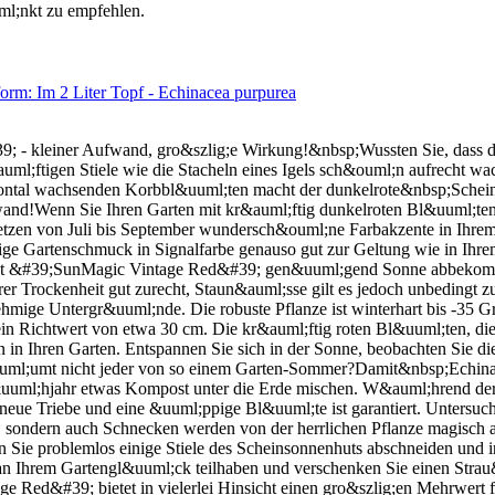
l;nkt zu empfehlen.
rm: Im 2 Liter Topf - Echinacea purpurea
 - kleiner Aufwand, gro&szlig;e Wirkung!&nbsp;Wussten Sie, dass 
&auml;ftigen Stiele wie die Stacheln eines Igels sch&ouml;n aufrecht w
izontal wachsenden Korbbl&uuml;ten macht der dunkelrote&nbsp;Sche
fwand!Wenn Sie Ihren Garten mit kr&auml;ftig dunkelroten Bl&uuml;te
 setzen von Juli bis September wundersch&ouml;ne Farbakzente in Ih
ge Gartenschmuck in Signalfarbe genauso gut zur Geltung wie in Ihre
hut &#39;SunMagic Vintage Red&#39; gen&uuml;gend Sonne abbekommt,
 Trockenheit gut zurecht, Staun&auml;sse gilt es jedoch unbedingt z
lehmige Untergr&uuml;nde. Die robuste Pflanze ist winterhart bis -3
h ein Richtwert von etwa 30 cm. Die kr&auml;ftig roten Bl&uuml;ten,
n in Ihren Garten. Entspannen Sie sich in der Sonne, beobachten Sie d
auml;umt nicht jeder von so einem Garten-Sommer?Damit&nbsp;Echin
uml;hjahr etwas Kompost unter die Erde mischen. W&auml;hrend der Bl
 neue Triebe und eine &uuml;ppige Bl&uuml;te ist garantiert. Untersu
n, sondern auch Schnecken werden von der herrlichen Pflanze magisch
ie problemlos einige Stiele des Scheinsonnenhuts abschneiden und i
 an Ihrem Gartengl&uuml;ck teilhaben und verschenken Sie einen Str
Red&#39; bietet in vielerlei Hinsicht einen gro&szlig;en Mehrwert