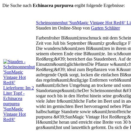
Die Suche nach
Echinacea purpurea
ergibt folgende Ergebnisse:
Scheinsonnenhut 'SunMagic Vintage Hot Red®' Lie
Stauden im Online-Shop von
Garten Schlüter
Farbenfroher Bl&uuml;tenschmuck mit dem Schei
Zeit von Juli bis September f&uuml;r gro&szlig;e
Die wundersch&ouml;nen Bl&uuml;ten in ihrem str
seinem oberen Ende eine Bl&uuml;te. Im sch&ouml
Red&reg;&#39; bereichert das Staudenbeet. Auf de
Einsatzm&ouml;glichkeitenDie Pflanze w&auml;chs
Red&reg;&#39; ideal zum Bepflanzen von K&uuml;b
aufregende Optik sorgt, locken die einfachen Bl&
das regelm&auml;&szlig;ige Entfernen verbl&uuml;
nat&uuml;rlichen Umgebung an trockene und sonnig
Standortanspr&uuml;cheDer Scheinsonnenhut &#39
sogar noch bis in den Herbst hinein seine gro&szl
viele Jahre fr&ouml;hliche Farbe im Beet und in 
wirkt im gemischten Beet hervorragend neben Pfla
halbschattige Standorte sowie n&auml;hrstoffreich
purpurea &#39;SunMagic Vintage Hot Red&reg;&#39
H&ouml;he heran und erreicht eine Breite von 30
gez&auml;hnt und lanzettlich geformt. Da sich die