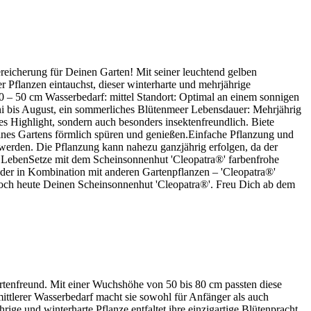
reicherung für Deinen Garten! Mit seiner leuchtend gelben
der Pflanzen eintauchst, dieser winterharte und mehrjährige
0 – 50 cm Wasserbedarf: mittel Standort: Optimal an einem sonnigen
uni bis August, ein sommerliches Blütenmeer Lebensdauer: Mehrjährig
es Highlight, sondern auch besonders insektenfreundlich. Biete
eines Gartens förmlich spüren und genießen.Einfache Pflanzung und
u werden. Die Pflanzung kann nahezu ganzjährig erfolgen, da der
n LebenSetze mit dem Scheinsonnenhut 'Cleopatra®' farbenfrohe
oder in Kombination mit anderen Gartenpflanzen – 'Cleopatra®'
 noch heute Deinen Scheinsonnenhut 'Cleopatra®'. Freu Dich ab dem
enfreund. Mit einer Wuchshöhe von 50 bis 80 cm passten diese
mittlerer Wasserbedarf macht sie sowohl für Anfänger als auch
ge und winterharte Pflanze entfaltet ihre einzigartige Blütenpracht