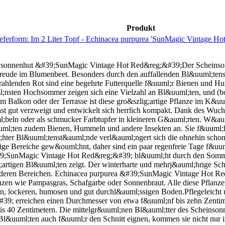
Produkt
ferform: Im 2 Liter Topf - Echinacea purpurea 'SunMagic Vintage Ho
nsonnenhut &#39;SunMagic Vintage Hot Red&reg;&#39;Der Scheinson
 Freude im Blumenbeet. Besonders durch den auffallenden Bl&uuml;ten
ahlenden Rot sind eine begehrte Futterquelle f&uuml;r Bienen und H
;nsten Hochsommer zeigen sich eine Vielzahl an Bl&uuml;ten, und (
m Balkon oder der Terrasse ist diese gro&szlig;artige Pflanze im K&
t gut verzweigt und entwickelt sich herrlich kompakt. Dank des Wuc
eln oder als schmucker Farbtupfer in kleineren G&auml;rten. W&auml
uuml;ten zudem Bienen, Hummeln und andere Insekten an. Sie f&uuml;
hter Bl&uuml;tenst&auml;nde verl&auml;ngert sich die ohnehin schon s
e Bereiche gew&ouml;hnt, daher sind ein paar regenfreie Tage f&uuml
;SunMagic Vintage Hot Red&reg;&#39; bl&uuml;ht durch den Sommer 
ig;artigen Bl&uuml;ten zeigt. Der winterharte und mehrj&auml;hrige Sc
anderen Bereichen. Echinacea purpurea &#39;SunMagic Vintage Hot Red&
nzen wie Pampasgras, Schafgarbe oder Sonnenbraut. Alle diese Pflanz
en, lockeren, humosen und gut durchl&auml;ssigen Boden.Pflegeleicht 
; erreichen einen Durchmesser von etwa f&uuml;nf bis zehn Zentimet
 bis 40 Zentimetern. Die mittelgr&uuml;nen Bl&auml;tter des Schein
 Bl&uuml;ten auch f&uuml;r den Schnitt eignen, kommen sie nicht nur