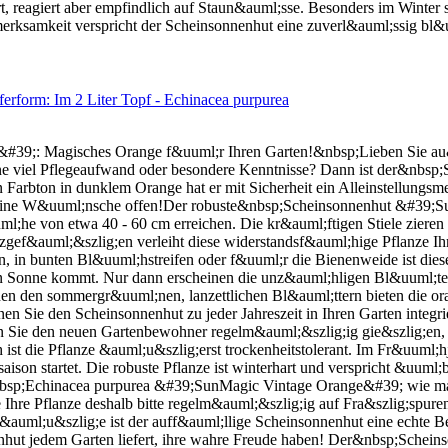
, reagiert aber empfindlich auf Staun&auml;sse. Besonders im Winter s
merksamkeit verspricht der Scheinsonnenhut eine zuverl&auml;ssig bl
rform: Im 2 Liter Topf - Echinacea purpurea
39;: Magisches Orange f&uuml;r Ihren Garten!&nbsp;Lieben Sie au
hne viel Pflegeaufwand oder besondere Kenntnisse? Dann ist der&nb
Farbton in dunklem Orange hat er mit Sicherheit ein Alleinstellungsm
o keine W&uuml;nsche offen!Der robuste&nbsp;Scheinsonnenhut &#39
;he von etwa 40 - 60 cm erreichen. Die kr&auml;ftigen Stiele ziere
ef&auml;&szlig;en verleiht diese widerstandsf&auml;hige Pflanze Ihre
n, in bunten Bl&uuml;hstreifen oder f&uuml;r die Bienenweide ist diese
len Sonne kommt. Nur dann erscheinen die unz&auml;hligen Bl&uuml;ten
en den sommergr&uuml;nen, lanzettlichen Bl&auml;ttern bieten die 
nen Sie den Scheinsonnenhut zu jeder Jahreszeit in Ihren Garten integr
en Sie den neuen Gartenbewohner regelm&auml;&szlig;ig gie&szlig;en, 
h ist die Pflanze &auml;u&szlig;erst trockenheitstolerant. Im Fr&uuml
saison startet. Die robuste Pflanze ist winterhart und verspricht &uum
nbsp;Echinacea purpurea &#39;SunMagic Vintage Orange&#39; wie ma
e Ihre Pflanze deshalb bitte regelm&auml;&szlig;ig auf Fra&szlig;spur
uml;u&szlig;e ist der auff&auml;llige Scheinsonnenhut eine echte B
nhut jedem Garten liefert, ihre wahre Freude haben! Der&nbsp;Schei