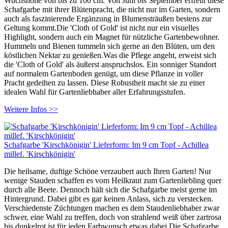
Wuchshöhe von bis zu 100 cm. Von Juni bis September erfreut diese
Schafgarbe mit ihrer Blütenpracht, die nicht nur im Garten, sondern
auch als faszinierende Ergänzung in Blumensträußen bestens zur
Geltung kommt.Die 'Cloth of Gold' ist nicht nur ein visuelles
Highlight, sondern auch ein Magnet für nützliche Gartenbewohner.
Hummeln und Bienen tummeln sich gerne an den Blüten, um den
köstlichen Nektar zu genießen.Was die Pflege angeht, erweist sich
die 'Cloth of Gold' als äußerst anspruchslos. Ein sonniger Standort
auf normalem Gartenboden genügt, um diese Pflanze in voller
Pracht gedeihen zu lassen. Diese Robustheit macht sie zu einer
idealen Wahl für Gartenliebhaber aller Erfahrungsstufen.
Weitere Infos >>
Schafgarbe 'Kirschkönigin' Lieferform: Im 9 cm Topf - Achillea
millef. 'Kirschkönigin'
Die heilsame, duftige Schöne verzaubert auch Ihren Garten! Nur
wenige Stauden schaffen es vom Heilkraut zum Gartenliebling quer
durch alle Beete. Dennoch hält sich die Schafgarbe meist gerne im
Hintergrund. Dabei gibt es gar keinen Anlass, sich zu verstecken.
Verschiedenste Züchtungen machen es dem Staudenliebhaber zwar
schwer, eine Wahl zu treffen, doch von strahlend weiß über zartrosa
bis dunkelrot ist für jeden Farbwunsch etwas dabei.Die Schafgarbe