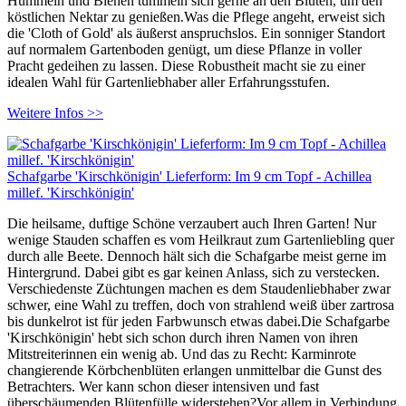
Hummeln und Bienen tummeln sich gerne an den Blüten, um den
köstlichen Nektar zu genießen.Was die Pflege angeht, erweist sich
die 'Cloth of Gold' als äußerst anspruchslos. Ein sonniger Standort
auf normalem Gartenboden genügt, um diese Pflanze in voller
Pracht gedeihen zu lassen. Diese Robustheit macht sie zu einer
idealen Wahl für Gartenliebhaber aller Erfahrungsstufen.
Weitere Infos >>
Schafgarbe 'Kirschkönigin' Lieferform: Im 9 cm Topf - Achillea
millef. 'Kirschkönigin'
Die heilsame, duftige Schöne verzaubert auch Ihren Garten! Nur
wenige Stauden schaffen es vom Heilkraut zum Gartenliebling quer
durch alle Beete. Dennoch hält sich die Schafgarbe meist gerne im
Hintergrund. Dabei gibt es gar keinen Anlass, sich zu verstecken.
Verschiedenste Züchtungen machen es dem Staudenliebhaber zwar
schwer, eine Wahl zu treffen, doch von strahlend weiß über zartrosa
bis dunkelrot ist für jeden Farbwunsch etwas dabei.Die Schafgarbe
'Kirschkönigin' hebt sich schon durch ihren Namen von ihren
Mitstreiterinnen ein wenig ab. Und das zu Recht: Karminrote
changierende Körbchenblüten erlangen unmittelbar die Gunst des
Betrachters. Wer kann schon dieser intensiven und fast
überschäumenden Blütenfülle widerstehen?Vor allem in Verbindung