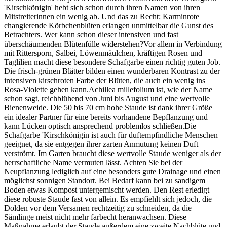
'Kirschkönigin' hebt sich schon durch ihren Namen von ihren
Mitstreiterinnen ein wenig ab. Und das zu Recht: Karminrote
changierende Körbchenblüten erlangen unmittelbar die Gunst des
Betrachters. Wer kann schon dieser intensiven und fast
überschäumenden Blütenfülle widerstehen?Vor allem in Verbindung
mit Rittersporn, Salbei, Löwenmäulchen, kräftigen Rosen und
Taglilien macht diese besondere Schafgarbe einen richtig guten Job.
Die frisch-grünen Blätter bilden einen wunderbaren Kontrast zu der
intensiven kirschroten Farbe der Blüten, die auch ein wenig ins
Rosa-Violette gehen kann.Achillea millefolium ist, wie der Name
schon sagt, reichblühend von Juni bis August und eine wertvolle
Bienenweide. Die 50 bis 70 cm hohe Staude ist dank ihrer Größe
ein idealer Partner für eine bereits vorhandene Bepflanzung und
kann Lücken optisch ansprechend problemlos schließen.Die
Schafgarbe 'Kirschkönigin ist auch für duftempfindliche Menschen
geeignet, da sie entgegen ihrer zarten Anmutung keinen Duft
verströmt. Im Garten braucht diese wertvolle Staude weniger als der
herrschaftliche Name vermuten lässt. Achten Sie bei der
Neupflanzung lediglich auf eine besonders gute Drainage und einen
möglichst sonnigen Standort. Bei Bedarf kann bei zu sandigem
Boden etwas Kompost untergemischt werden. Den Rest erledigt
diese robuste Staude fast von allein. Es empfiehlt sich jedoch, die
Dolden vor dem Versamen rechtzeitig zu schneiden, da die
Sämlinge meist nicht mehr farbecht heranwachsen. Diese
Maßnahme erlaubt der Staude außerdem eine zweite Nachblüte und