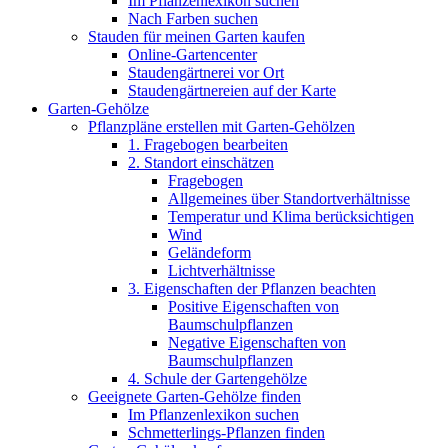
Im Pflanzenlexikon suchen
Nach Farben suchen
Stauden für meinen Garten kaufen
Online-Gartencenter
Staudengärtnerei vor Ort
Staudengärtnereien auf der Karte
Garten-Gehölze
Pflanzpläne erstellen mit Garten-Gehölzen
1. Fragebogen bearbeiten
2. Standort einschätzen
Fragebogen
Allgemeines über Standortverhältnisse
Temperatur und Klima berücksichtigen
Wind
Geländeform
Lichtverhältnisse
3. Eigenschaften der Pflanzen beachten
Positive Eigenschaften von
Baumschulpflanzen
Negative Eigenschaften von
Baumschulpflanzen
4. Schule der Gartengehölze
Geeignete Garten-Gehölze finden
Im Pflanzenlexikon suchen
Schmetterlings-Pflanzen finden