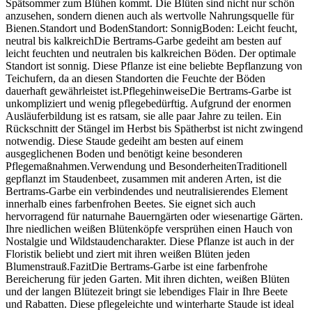
Spätsommer zum Blühen kommt. Die Blüten sind nicht nur schön
anzusehen, sondern dienen auch als wertvolle Nahrungsquelle für
Bienen.Standort und BodenStandort: SonnigBoden: Leicht feucht,
neutral bis kalkreichDie Bertrams-Garbe gedeiht am besten auf
leicht feuchten und neutralen bis kalkreichen Böden. Der optimale
Standort ist sonnig. Diese Pflanze ist eine beliebte Bepflanzung von
Teichufern, da an diesen Standorten die Feuchte der Böden
dauerhaft gewährleistet ist.PflegehinweiseDie Bertrams-Garbe ist
unkompliziert und wenig pflegebedürftig. Aufgrund der enormen
Ausläuferbildung ist es ratsam, sie alle paar Jahre zu teilen. Ein
Rückschnitt der Stängel im Herbst bis Spätherbst ist nicht zwingend
notwendig. Diese Staude gedeiht am besten auf einem
ausgeglichenen Boden und benötigt keine besonderen
Pflegemaßnahmen.Verwendung und BesonderheitenTraditionell
gepflanzt im Staudenbeet, zusammen mit anderen Arten, ist die
Bertrams-Garbe ein verbindendes und neutralisierendes Element
innerhalb eines farbenfrohen Beetes. Sie eignet sich auch
hervorragend für naturnahe Bauerngärten oder wiesenartige Gärten.
Ihre niedlichen weißen Blütenköpfe versprühen einen Hauch von
Nostalgie und Wildstaudencharakter. Diese Pflanze ist auch in der
Floristik beliebt und ziert mit ihren weißen Blüten jeden
Blumenstrauß.FazitDie Bertrams-Garbe ist eine farbenfrohe
Bereicherung für jeden Garten. Mit ihren dichten, weißen Blüten
und der langen Blütezeit bringt sie lebendiges Flair in Ihre Beete
und Rabatten. Diese pflegeleichte und winterharte Staude ist ideal