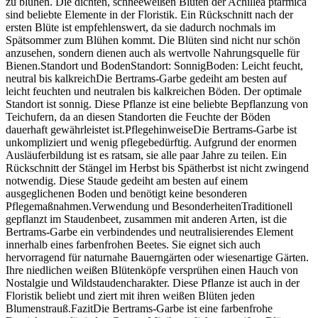
zu blühen. Die dichten, schneeweißen Blüten der Achillea ptarmica
sind beliebte Elemente in der Floristik. Ein Rückschnitt nach der
ersten Blüte ist empfehlenswert, da sie dadurch nochmals im
Spätsommer zum Blühen kommt. Die Blüten sind nicht nur schön
anzusehen, sondern dienen auch als wertvolle Nahrungsquelle für
Bienen.Standort und BodenStandort: SonnigBoden: Leicht feucht,
neutral bis kalkreichDie Bertrams-Garbe gedeiht am besten auf
leicht feuchten und neutralen bis kalkreichen Böden. Der optimale
Standort ist sonnig. Diese Pflanze ist eine beliebte Bepflanzung von
Teichufern, da an diesen Standorten die Feuchte der Böden
dauerhaft gewährleistet ist.PflegehinweiseDie Bertrams-Garbe ist
unkompliziert und wenig pflegebedürftig. Aufgrund der enormen
Ausläuferbildung ist es ratsam, sie alle paar Jahre zu teilen. Ein
Rückschnitt der Stängel im Herbst bis Spätherbst ist nicht zwingend
notwendig. Diese Staude gedeiht am besten auf einem
ausgeglichenen Boden und benötigt keine besonderen
Pflegemaßnahmen.Verwendung und BesonderheitenTraditionell
gepflanzt im Staudenbeet, zusammen mit anderen Arten, ist die
Bertrams-Garbe ein verbindendes und neutralisierendes Element
innerhalb eines farbenfrohen Beetes. Sie eignet sich auch
hervorragend für naturnahe Bauerngärten oder wiesenartige Gärten.
Ihre niedlichen weißen Blütenköpfe versprühen einen Hauch von
Nostalgie und Wildstaudencharakter. Diese Pflanze ist auch in der
Floristik beliebt und ziert mit ihren weißen Blüten jeden
Blumenstrauß.FazitDie Bertrams-Garbe ist eine farbenfrohe