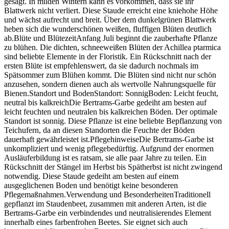
gesägt. In milden Wintern kann es vorkommen, dass sie ihr
Blattwerk nicht verliert. Diese Staude erreicht eine kniehohe Höhe
und wächst aufrecht und breit. Über dem dunkelgrünen Blattwerk
heben sich die wunderschönen weißen, fluffigen Blüten deutlich
ab.Blüte und BlütezeitAnfang Juli beginnt die zauberhafte Pflanze
zu blühen. Die dichten, schneeweißen Blüten der Achillea ptarmica
sind beliebte Elemente in der Floristik. Ein Rückschnitt nach der
ersten Blüte ist empfehlenswert, da sie dadurch nochmals im
Spätsommer zum Blühen kommt. Die Blüten sind nicht nur schön
anzusehen, sondern dienen auch als wertvolle Nahrungsquelle für
Bienen.Standort und BodenStandort: SonnigBoden: Leicht feucht,
neutral bis kalkreichDie Bertrams-Garbe gedeiht am besten auf
leicht feuchten und neutralen bis kalkreichen Böden. Der optimale
Standort ist sonnig. Diese Pflanze ist eine beliebte Bepflanzung von
Teichufern, da an diesen Standorten die Feuchte der Böden
dauerhaft gewährleistet ist.PflegehinweiseDie Bertrams-Garbe ist
unkompliziert und wenig pflegebedürftig. Aufgrund der enormen
Ausläuferbildung ist es ratsam, sie alle paar Jahre zu teilen. Ein
Rückschnitt der Stängel im Herbst bis Spätherbst ist nicht zwingend
notwendig. Diese Staude gedeiht am besten auf einem
ausgeglichenen Boden und benötigt keine besonderen
Pflegemaßnahmen.Verwendung und BesonderheitenTraditionell
gepflanzt im Staudenbeet, zusammen mit anderen Arten, ist die
Bertrams-Garbe ein verbindendes und neutralisierendes Element
innerhalb eines farbenfrohen Beetes. Sie eignet sich auch