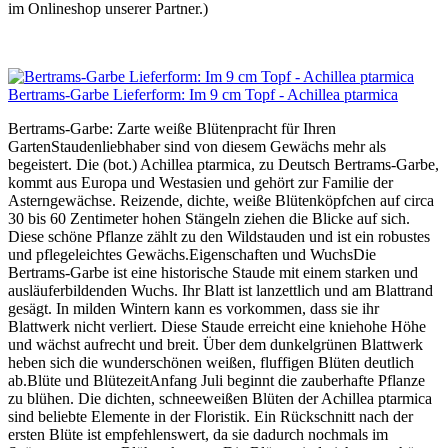
im Onlineshop unserer Partner.)
Bertrams-Garbe Lieferform: Im 9 cm Topf - Achillea ptarmica
Bertrams-Garbe: Zarte weiße Blütenpracht für Ihren
GartenStaudenliebhaber sind von diesem Gewächs mehr als
begeistert. Die (bot.) Achillea ptarmica, zu Deutsch Bertrams-Garbe,
kommt aus Europa und Westasien und gehört zur Familie der
Asterngewächse. Reizende, dichte, weiße Blütenköpfchen auf circa
30 bis 60 Zentimeter hohen Stängeln ziehen die Blicke auf sich.
Diese schöne Pflanze zählt zu den Wildstauden und ist ein robustes
und pflegeleichtes Gewächs.Eigenschaften und WuchsDie
Bertrams-Garbe ist eine historische Staude mit einem starken und
ausläuferbildenden Wuchs. Ihr Blatt ist lanzettlich und am Blattrand
gesägt. In milden Wintern kann es vorkommen, dass sie ihr
Blattwerk nicht verliert. Diese Staude erreicht eine kniehohe Höhe
und wächst aufrecht und breit. Über dem dunkelgrünen Blattwerk
heben sich die wunderschönen weißen, fluffigen Blüten deutlich
ab.Blüte und BlütezeitAnfang Juli beginnt die zauberhafte Pflanze
zu blühen. Die dichten, schneeweißen Blüten der Achillea ptarmica
sind beliebte Elemente in der Floristik. Ein Rückschnitt nach der
ersten Blüte ist empfehlenswert, da sie dadurch nochmals im