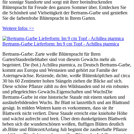
für sonnige Standorte und sorgt mit ihrer beeindruckenden
Blütenpracht für Freude den ganzen Sommer über. Entdecken Sie
die Schönheit und Vielseitigkeit der Bertrams-Garbe und genießen
Sie die farbenfrohe Blütenpracht in Ihrem Garten.
Weitere Infos >>
Bertrams-Garbe Lieferform: Im 9 cm Topf - Achillea ptarmica
Bertrams-Garbe: Zarte weiße Blütenpracht für Ihren
GartenStaudenliebhaber sind von diesem Gewächs mehr als
begeistert. Die (bot.) Achillea ptarmica, zu Deutsch Bertrams-Garbe,
kommt aus Europa und Westasien und gehört zur Familie der
Asterngewächse. Reizende, dichte, weiße Blütenköpfchen auf circa
30 bis 60 Zentimeter hohen Stängeln ziehen die Blicke auf sich.
Diese schöne Pflanze zählt zu den Wildstauden und ist ein robustes
und pflegeleichtes Gewächs.Eigenschaften und WuchsDie
Bertrams-Garbe ist eine historische Staude mit einem starken und
ausläuferbildenden Wuchs. Ihr Blatt ist lanzettlich und am Blattrand
gesägt. In milden Wintern kann es vorkommen, dass sie ihr
Blattwerk nicht verliert. Diese Staude erreicht eine kniehohe Höhe
und wächst aufrecht und breit. Über dem dunkelgrünen Blattwerk
heben sich die wunderschönen weißen, fluffigen Blüten deutlich
ab.Blüte und BlütezeitAnfang Juli beginnt die zauberhafte Pflanze