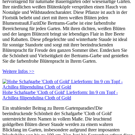
hervorragend für naturnahe Bauerngärten oder wiesenartige Gärten.
Ihre niedlichen weißen Blütenköpfe versprühen einen Hauch von
Nostalgie und Wildstaudencharakter. Diese Pflanze ist auch in der
Floristik beliebt und ziert mit ihren weißen Blüten jeden
Blumenstrauß.FazitDie Bertrams-Garbe ist eine farbenfrohe
Bereicherung für jeden Garten. Mit ihren dichten, weißen Blüten
und der langen Blütezeit bringt sie lebendiges Flair in Ihre Beete
und Rabatten. Diese pflegeleichte und winterharte Staude ist ideal
für sonnige Standorte und sorgt mit ihrer beeindruckenden
Blütenpracht für Freude den ganzen Sommer über. Entdecken Sie
die Schönheit und Vielseitigkeit der Bertrams-Garbe und genießen
Sie die farbenfrohe Blütenpracht in Ihrem Garten.
Weitere Infos >>
Hohe Schafgarbe 'Cloth of Gold' Lieferform: Im 9 cm Topf -
Achillea filipendulina Cloth of Gold
Ein strahlender Beitrag zu Ihrem Gartenparadies!Die
beeindruckende Schönheit der Schafgarbe 'Cloth of Gold'
unterstreicht ihren Namen in vollem Maße. Die leuchtend
goldgelben Blüten dieser Staude werden zu einem wahren
Blickfang im Garten, insbesondere aufgrund ihrer imposanten