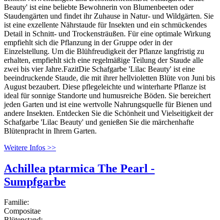
Beauty' ist eine beliebte Bewohnerin von Blumenbeeten oder
Staudengärten und findet ihr Zuhause in Natur- und Wildgärten. Sie
ist eine exzellente Nährstaude für Insekten und ein schmückendes
Detail in Schnitt- und Trockensträußen. Für eine optimale Wirkung
empfiehlt sich die Pflanzung in der Gruppe oder in der
Einzelstellung. Um die Blühfreudigkeit der Pflanze langfristig zu
erhalten, empfiehlt sich eine regelmäßige Teilung der Staude alle
zwei bis vier Jahre.FazitDie Schafgarbe 'Lilac Beauty' ist eine
beeindruckende Staude, die mit ihrer hellvioletten Blüte von Juni bis
August bezaubert. Diese pflegeleichte und winterharte Pflanze ist
ideal für sonnige Standorte und humusreiche Böden. Sie bereichert
jeden Garten und ist eine wertvolle Nahrungsquelle für Bienen und
andere Insekten. Entdecken Sie die Schönheit und Vielseitigkeit der
Schafgarbe 'Lilac Beauty' und genießen Sie die märchenhafte
Blütenpracht in Ihrem Garten.
Weitere Infos >>
Achillea ptarmica The Pearl -
Sumpfgarbe
Familie:
Compositae
Blütenstand: