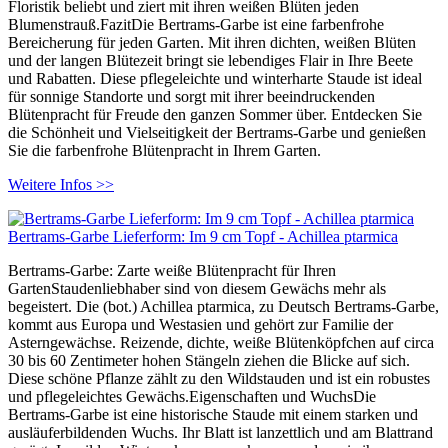
Floristik beliebt und ziert mit ihren weißen Blüten jeden
Blumenstrauß.FazitDie Bertrams-Garbe ist eine farbenfrohe
Bereicherung für jeden Garten. Mit ihren dichten, weißen Blüten
und der langen Blütezeit bringt sie lebendiges Flair in Ihre Beete
und Rabatten. Diese pflegeleichte und winterharte Staude ist ideal
für sonnige Standorte und sorgt mit ihrer beeindruckenden
Blütenpracht für Freude den ganzen Sommer über. Entdecken Sie
die Schönheit und Vielseitigkeit der Bertrams-Garbe und genießen
Sie die farbenfrohe Blütenpracht in Ihrem Garten.
Weitere Infos >>
Bertrams-Garbe Lieferform: Im 9 cm Topf - Achillea ptarmica
Bertrams-Garbe: Zarte weiße Blütenpracht für Ihren
GartenStaudenliebhaber sind von diesem Gewächs mehr als
begeistert. Die (bot.) Achillea ptarmica, zu Deutsch Bertrams-Garbe,
kommt aus Europa und Westasien und gehört zur Familie der
Asterngewächse. Reizende, dichte, weiße Blütenköpfchen auf circa
30 bis 60 Zentimeter hohen Stängeln ziehen die Blicke auf sich.
Diese schöne Pflanze zählt zu den Wildstauden und ist ein robustes
und pflegeleichtes Gewächs.Eigenschaften und WuchsDie
Bertrams-Garbe ist eine historische Staude mit einem starken und
ausläuferbildenden Wuchs. Ihr Blatt ist lanzettlich und am Blattrand