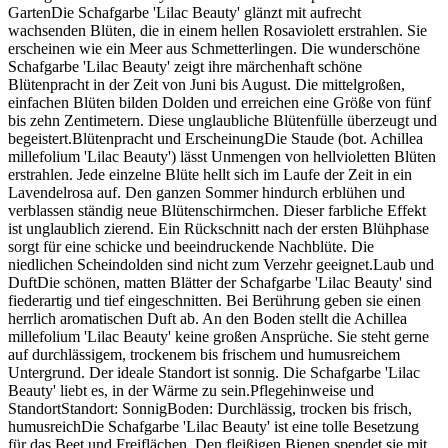
GartenDie Schafgarbe 'Lilac Beauty' glänzt mit aufrecht
wachsenden Blüten, die in einem hellen Rosaviolett erstrahlen. Sie
erscheinen wie ein Meer aus Schmetterlingen. Die wunderschöne
Schafgarbe 'Lilac Beauty' zeigt ihre märchenhaft schöne
Blütenpracht in der Zeit von Juni bis August. Die mittelgroßen,
einfachen Blüten bilden Dolden und erreichen eine Größe von fünf
bis zehn Zentimetern. Diese unglaubliche Blütenfülle überzeugt und
begeistert.Blütenpracht und ErscheinungDie Staude (bot. Achillea
millefolium 'Lilac Beauty') lässt Unmengen von hellvioletten Blüten
erstrahlen. Jede einzelne Blüte hellt sich im Laufe der Zeit in ein
Lavendelrosa auf. Den ganzen Sommer hindurch erblühen und
verblassen ständig neue Blütenschirmchen. Dieser farbliche Effekt
ist unglaublich zierend. Ein Rückschnitt nach der ersten Blühphase
sorgt für eine schicke und beeindruckende Nachblüte. Die
niedlichen Scheindolden sind nicht zum Verzehr geeignet.Laub und
DuftDie schönen, matten Blätter der Schafgarbe 'Lilac Beauty' sind
fiederartig und tief eingeschnitten. Bei Berührung geben sie einen
herrlich aromatischen Duft ab. An den Boden stellt die Achillea
millefolium 'Lilac Beauty' keine großen Ansprüche. Sie steht gerne
auf durchlässigem, trockenem bis frischem und humusreichem
Untergrund. Der ideale Standort ist sonnig. Die Schafgarbe 'Lilac
Beauty' liebt es, in der Wärme zu sein.Pflegehinweise und
StandortStandort: SonnigBoden: Durchlässig, trocken bis frisch,
humusreichDie Schafgarbe 'Lilac Beauty' ist eine tolle Besetzung
für das Beet und Freiflächen. Den fleißigen Bienen spendet sie mit