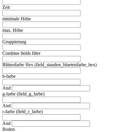
Zeit
minimale Höhe
max. Höhe
Gruppierung
Combine fields filter
Blütenfarbe Hex (field_stauden_bluetenfarbe_hex)
b-farbe
And
g-farbe (field_g_farbe)
And
r-farbe (field_r_farbe)
And
Boden