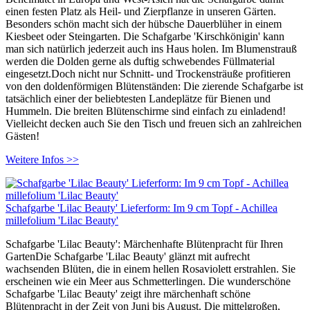
einen festen Platz als Heil- und Zierpflanze in unseren Gärten.
Besonders schön macht sich der hübsche Dauerblüher in einem
Kiesbeet oder Steingarten. Die Schafgarbe 'Kirschkönigin' kann
man sich natürlich jederzeit auch ins Haus holen. Im Blumenstrauß
werden die Dolden gerne als duftig schwebendes Füllmaterial
eingesetzt.Doch nicht nur Schnitt- und Trockensträuße profitieren
von den doldenförmigen Blütenständen: Die zierende Schafgarbe ist
tatsächlich einer der beliebtesten Landeplätze für Bienen und
Hummeln. Die breiten Blütenschirme sind einfach zu einladend!
Vielleicht decken auch Sie den Tisch und freuen sich an zahlreichen
Gästen!
Weitere Infos >>
Schafgarbe 'Lilac Beauty' Lieferform: Im 9 cm Topf - Achillea
millefolium 'Lilac Beauty'
Schafgarbe 'Lilac Beauty': Märchenhafte Blütenpracht für Ihren
GartenDie Schafgarbe 'Lilac Beauty' glänzt mit aufrecht
wachsenden Blüten, die in einem hellen Rosaviolett erstrahlen. Sie
erscheinen wie ein Meer aus Schmetterlingen. Die wunderschöne
Schafgarbe 'Lilac Beauty' zeigt ihre märchenhaft schöne
Blütenpracht in der Zeit von Juni bis August. Die mittelgroßen,