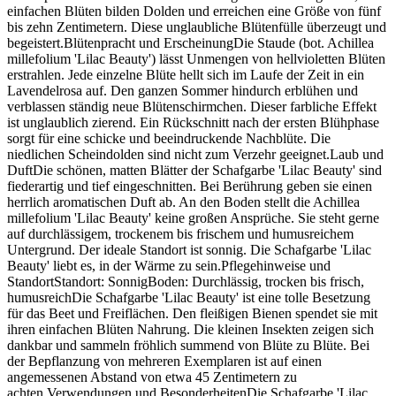
einfachen Blüten bilden Dolden und erreichen eine Größe von fünf
bis zehn Zentimetern. Diese unglaubliche Blütenfülle überzeugt und
begeistert.Blütenpracht und ErscheinungDie Staude (bot. Achillea
millefolium 'Lilac Beauty') lässt Unmengen von hellvioletten Blüten
erstrahlen. Jede einzelne Blüte hellt sich im Laufe der Zeit in ein
Lavendelrosa auf. Den ganzen Sommer hindurch erblühen und
verblassen ständig neue Blütenschirmchen. Dieser farbliche Effekt
ist unglaublich zierend. Ein Rückschnitt nach der ersten Blühphase
sorgt für eine schicke und beeindruckende Nachblüte. Die
niedlichen Scheindolden sind nicht zum Verzehr geeignet.Laub und
DuftDie schönen, matten Blätter der Schafgarbe 'Lilac Beauty' sind
fiederartig und tief eingeschnitten. Bei Berührung geben sie einen
herrlich aromatischen Duft ab. An den Boden stellt die Achillea
millefolium 'Lilac Beauty' keine großen Ansprüche. Sie steht gerne
auf durchlässigem, trockenem bis frischem und humusreichem
Untergrund. Der ideale Standort ist sonnig. Die Schafgarbe 'Lilac
Beauty' liebt es, in der Wärme zu sein.Pflegehinweise und
StandortStandort: SonnigBoden: Durchlässig, trocken bis frisch,
humusreichDie Schafgarbe 'Lilac Beauty' ist eine tolle Besetzung
für das Beet und Freiflächen. Den fleißigen Bienen spendet sie mit
ihren einfachen Blüten Nahrung. Die kleinen Insekten zeigen sich
dankbar und sammeln fröhlich summend von Blüte zu Blüte. Bei
der Bepflanzung von mehreren Exemplaren ist auf einen
angemessenen Abstand von etwa 45 Zentimetern zu
achten.Verwendungen und BesonderheitenDie Schafgarbe 'Lilac