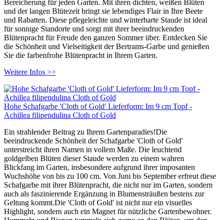
Bereicherung für jeden Garten. Mit ihren dichten, weißen Blüten
und der langen Blütezeit bringt sie lebendiges Flair in Ihre Beete
und Rabatten. Diese pflegeleichte und winterharte Staude ist ideal
für sonnige Standorte und sorgt mit ihrer beeindruckenden
Blütenpracht für Freude den ganzen Sommer über. Entdecken Sie
die Schönheit und Vielseitigkeit der Bertrams-Garbe und genießen
Sie die farbenfrohe Blütenpracht in Ihrem Garten.
Weitere Infos >>
Hohe Schafgarbe 'Cloth of Gold' Lieferform: Im 9 cm Topf -
Achillea filipendulina Cloth of Gold
Ein strahlender Beitrag zu Ihrem Gartenparadies!Die
beeindruckende Schönheit der Schafgarbe 'Cloth of Gold'
unterstreicht ihren Namen in vollem Maße. Die leuchtend
goldgelben Blüten dieser Staude werden zu einem wahren
Blickfang im Garten, insbesondere aufgrund ihrer imposanten
Wuchshöhe von bis zu 100 cm. Von Juni bis September erfreut diese
Schafgarbe mit ihrer Blütenpracht, die nicht nur im Garten, sondern
auch als faszinierende Ergänzung in Blumensträußen bestens zur
Geltung kommt.Die 'Cloth of Gold' ist nicht nur ein visuelles
Highlight, sondern auch ein Magnet für nützliche Gartenbewohner.