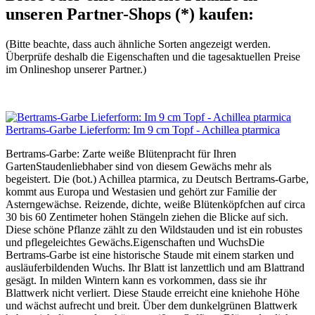
unseren Partner-Shops (*) kaufen:
(Bitte beachte, dass auch ähnliche Sorten angezeigt werden.
Überprüfe deshalb die Eigenschaften und die tagesaktuellen Preise
im Onlineshop unserer Partner.)
Bertrams-Garbe Lieferform: Im 9 cm Topf - Achillea ptarmica
Bertrams-Garbe: Zarte weiße Blütenpracht für Ihren
GartenStaudenliebhaber sind von diesem Gewächs mehr als
begeistert. Die (bot.) Achillea ptarmica, zu Deutsch Bertrams-Garbe,
kommt aus Europa und Westasien und gehört zur Familie der
Asterngewächse. Reizende, dichte, weiße Blütenköpfchen auf circa
30 bis 60 Zentimeter hohen Stängeln ziehen die Blicke auf sich.
Diese schöne Pflanze zählt zu den Wildstauden und ist ein robustes
und pflegeleichtes Gewächs.Eigenschaften und WuchsDie
Bertrams-Garbe ist eine historische Staude mit einem starken und
ausläuferbildenden Wuchs. Ihr Blatt ist lanzettlich und am Blattrand
gesägt. In milden Wintern kann es vorkommen, dass sie ihr
Blattwerk nicht verliert. Diese Staude erreicht eine kniehohe Höhe
und wächst aufrecht und breit. Über dem dunkelgrünen Blattwerk