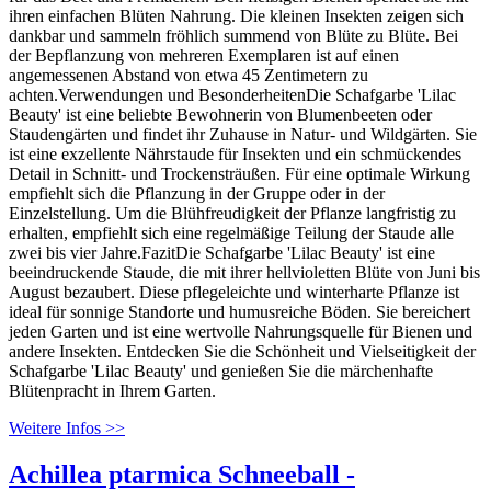
ihren einfachen Blüten Nahrung. Die kleinen Insekten zeigen sich
dankbar und sammeln fröhlich summend von Blüte zu Blüte. Bei
der Bepflanzung von mehreren Exemplaren ist auf einen
angemessenen Abstand von etwa 45 Zentimetern zu
achten.Verwendungen und BesonderheitenDie Schafgarbe 'Lilac
Beauty' ist eine beliebte Bewohnerin von Blumenbeeten oder
Staudengärten und findet ihr Zuhause in Natur- und Wildgärten. Sie
ist eine exzellente Nährstaude für Insekten und ein schmückendes
Detail in Schnitt- und Trockensträußen. Für eine optimale Wirkung
empfiehlt sich die Pflanzung in der Gruppe oder in der
Einzelstellung. Um die Blühfreudigkeit der Pflanze langfristig zu
erhalten, empfiehlt sich eine regelmäßige Teilung der Staude alle
zwei bis vier Jahre.FazitDie Schafgarbe 'Lilac Beauty' ist eine
beeindruckende Staude, die mit ihrer hellvioletten Blüte von Juni bis
August bezaubert. Diese pflegeleichte und winterharte Pflanze ist
ideal für sonnige Standorte und humusreiche Böden. Sie bereichert
jeden Garten und ist eine wertvolle Nahrungsquelle für Bienen und
andere Insekten. Entdecken Sie die Schönheit und Vielseitigkeit der
Schafgarbe 'Lilac Beauty' und genießen Sie die märchenhafte
Blütenpracht in Ihrem Garten.
Weitere Infos >>
Achillea ptarmica Schneeball -