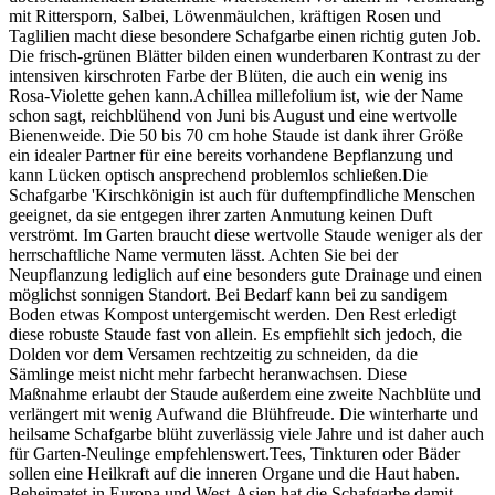
mit Rittersporn, Salbei, Löwenmäulchen, kräftigen Rosen und
Taglilien macht diese besondere Schafgarbe einen richtig guten Job.
Die frisch-grünen Blätter bilden einen wunderbaren Kontrast zu der
intensiven kirschroten Farbe der Blüten, die auch ein wenig ins
Rosa-Violette gehen kann.Achillea millefolium ist, wie der Name
schon sagt, reichblühend von Juni bis August und eine wertvolle
Bienenweide. Die 50 bis 70 cm hohe Staude ist dank ihrer Größe
ein idealer Partner für eine bereits vorhandene Bepflanzung und
kann Lücken optisch ansprechend problemlos schließen.Die
Schafgarbe 'Kirschkönigin ist auch für duftempfindliche Menschen
geeignet, da sie entgegen ihrer zarten Anmutung keinen Duft
verströmt. Im Garten braucht diese wertvolle Staude weniger als der
herrschaftliche Name vermuten lässt. Achten Sie bei der
Neupflanzung lediglich auf eine besonders gute Drainage und einen
möglichst sonnigen Standort. Bei Bedarf kann bei zu sandigem
Boden etwas Kompost untergemischt werden. Den Rest erledigt
diese robuste Staude fast von allein. Es empfiehlt sich jedoch, die
Dolden vor dem Versamen rechtzeitig zu schneiden, da die
Sämlinge meist nicht mehr farbecht heranwachsen. Diese
Maßnahme erlaubt der Staude außerdem eine zweite Nachblüte und
verlängert mit wenig Aufwand die Blühfreude. Die winterharte und
heilsame Schafgarbe blüht zuverlässig viele Jahre und ist daher auch
für Garten-Neulinge empfehlenswert.Tees, Tinkturen oder Bäder
sollen eine Heilkraft auf die inneren Organe und die Haut haben.
Beheimatet in Europa und West-Asien hat die Schafgarbe damit