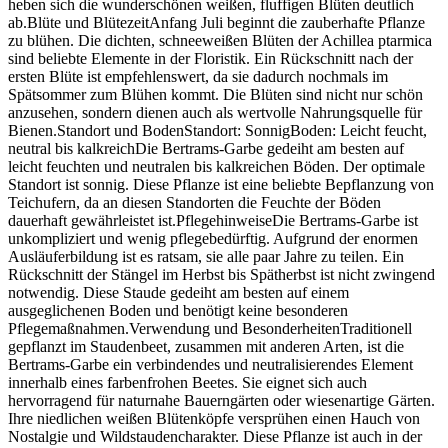
heben sich die wunderschönen weißen, fluffigen Blüten deutlich
ab.Blüte und BlütezeitAnfang Juli beginnt die zauberhafte Pflanze
zu blühen. Die dichten, schneeweißen Blüten der Achillea ptarmica
sind beliebte Elemente in der Floristik. Ein Rückschnitt nach der
ersten Blüte ist empfehlenswert, da sie dadurch nochmals im
Spätsommer zum Blühen kommt. Die Blüten sind nicht nur schön
anzusehen, sondern dienen auch als wertvolle Nahrungsquelle für
Bienen.Standort und BodenStandort: SonnigBoden: Leicht feucht,
neutral bis kalkreichDie Bertrams-Garbe gedeiht am besten auf
leicht feuchten und neutralen bis kalkreichen Böden. Der optimale
Standort ist sonnig. Diese Pflanze ist eine beliebte Bepflanzung von
Teichufern, da an diesen Standorten die Feuchte der Böden
dauerhaft gewährleistet ist.PflegehinweiseDie Bertrams-Garbe ist
unkompliziert und wenig pflegebedürftig. Aufgrund der enormen
Ausläuferbildung ist es ratsam, sie alle paar Jahre zu teilen. Ein
Rückschnitt der Stängel im Herbst bis Spätherbst ist nicht zwingend
notwendig. Diese Staude gedeiht am besten auf einem
ausgeglichenen Boden und benötigt keine besonderen
Pflegemaßnahmen.Verwendung und BesonderheitenTraditionell
gepflanzt im Staudenbeet, zusammen mit anderen Arten, ist die
Bertrams-Garbe ein verbindendes und neutralisierendes Element
innerhalb eines farbenfrohen Beetes. Sie eignet sich auch
hervorragend für naturnahe Bauerngärten oder wiesenartige Gärten.
Ihre niedlichen weißen Blütenköpfe versprühen einen Hauch von
Nostalgie und Wildstaudencharakter. Diese Pflanze ist auch in der