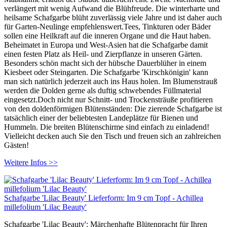
verlängert mit wenig Aufwand die Blühfreude. Die winterharte und
heilsame Schafgarbe blüht zuverlässig viele Jahre und ist daher auch
für Garten-Neulinge empfehlenswert.Tees, Tinkturen oder Bäder
sollen eine Heilkraft auf die inneren Organe und die Haut haben.
Beheimatet in Europa und West-Asien hat die Schafgarbe damit
einen festen Platz als Heil- und Zierpflanze in unseren Gärten.
Besonders schön macht sich der hübsche Dauerblüher in einem
Kiesbeet oder Steingarten. Die Schafgarbe 'Kirschkönigin' kann
man sich natürlich jederzeit auch ins Haus holen. Im Blumenstrauß
werden die Dolden gerne als duftig schwebendes Füllmaterial
eingesetzt.Doch nicht nur Schnitt- und Trockensträuße profitieren
von den doldenförmigen Blütenständen: Die zierende Schafgarbe ist
tatsächlich einer der beliebtesten Landeplätze für Bienen und
Hummeln. Die breiten Blütenschirme sind einfach zu einladend!
Vielleicht decken auch Sie den Tisch und freuen sich an zahlreichen
Gästen!
Weitere Infos >>
Schafgarbe 'Lilac Beauty' Lieferform: Im 9 cm Topf - Achillea
millefolium 'Lilac Beauty'
Schafgarbe 'Lilac Beauty': Märchenhafte Blütenpracht für Ihren