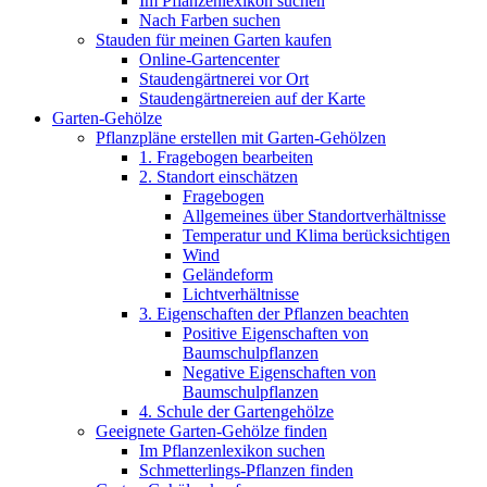
Im Pflanzenlexikon suchen
Nach Farben suchen
Stauden für meinen Garten kaufen
Online-Gartencenter
Staudengärtnerei vor Ort
Staudengärtnereien auf der Karte
Garten-Gehölze
Pflanzpläne erstellen mit Garten-Gehölzen
1. Fragebogen bearbeiten
2. Standort einschätzen
Fragebogen
Allgemeines über Standortverhältnisse
Temperatur und Klima berücksichtigen
Wind
Geländeform
Lichtverhältnisse
3. Eigenschaften der Pflanzen beachten
Positive Eigenschaften von
Baumschulpflanzen
Negative Eigenschaften von
Baumschulpflanzen
4. Schule der Gartengehölze
Geeignete Garten-Gehölze finden
Im Pflanzenlexikon suchen
Schmetterlings-Pflanzen finden