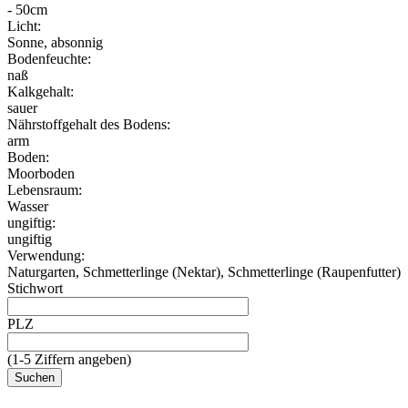
- 50cm
Licht:
Sonne, absonnig
Bodenfeuchte:
naß
Kalkgehalt:
sauer
Nährstoffgehalt des Bodens:
arm
Boden:
Moorboden
Lebensraum:
Wasser
ungiftig:
ungiftig
Verwendung:
Naturgarten, Schmetterlinge (Nektar), Schmetterlinge (Raupenfutter)
Stichwort
PLZ
(1-5 Ziffern angeben)