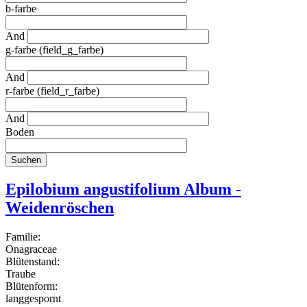
b-farbe
And
g-farbe (field_g_farbe)
And
r-farbe (field_r_farbe)
And
Boden
Epilobium angustifolium Album -
Weidenröschen
Familie:
Onagraceae
Blütenstand:
Traube
Blütenform:
langgespornt