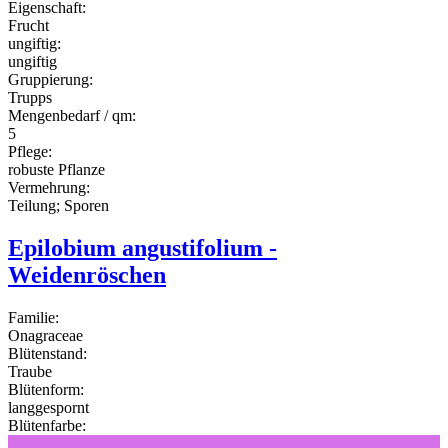
Eigenschaft:
Frucht
ungiftig:
ungiftig
Gruppierung:
Trupps
Mengenbedarf / qm:
5
Pflege:
robuste Pflanze
Vermehrung:
Teilung; Sporen
Epilobium angustifolium -
Weidenröschen
Familie:
Onagraceae
Blütenstand:
Traube
Blütenform:
langgespornt
Blütenfarbe: