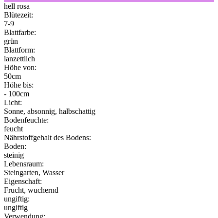
hell rosa
Blütezeit:
7-9
Blattfarbe:
grün
Blattform:
lanzettlich
Höhe von:
50cm
Höhe bis:
- 100cm
Licht:
Sonne, absonnig, halbschattig
Bodenfeuchte:
feucht
Nährstoffgehalt des Bodens:
Boden:
steinig
Lebensraum:
Steingarten, Wasser
Eigenschaft:
Frucht, wuchernd
ungiftig:
ungiftig
Verwendung: