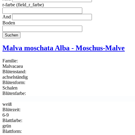
r-farbe (field_r_farbe)
And
Boden
Malva moschata Alba - Moschus-Malve
Familie:
Malvacaea
Blütenstand:
achselständig
Blütenform:
Schalen
Blütenfarbe:
weiß
Blütezeit:
6-9
Blattfarbe:
grün
Blattform: