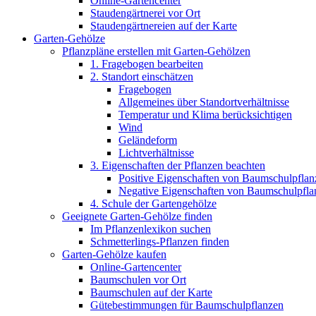
Online-Gartencenter
Staudengärtnerei vor Ort
Staudengärtnereien auf der Karte
Garten-Gehölze
Pflanzpläne erstellen mit Garten-Gehölzen
1. Fragebogen bearbeiten
2. Standort einschätzen
Fragebogen
Allgemeines über Standortverhältnisse
Temperatur und Klima berücksichtigen
Wind
Geländeform
Lichtverhältnisse
3. Eigenschaften der Pflanzen beachten
Positive Eigenschaften von Baumschulpflan
Negative Eigenschaften von Baumschulpfla
4. Schule der Gartengehölze
Geeignete Garten-Gehölze finden
Im Pflanzenlexikon suchen
Schmetterlings-Pflanzen finden
Garten-Gehölze kaufen
Online-Gartencenter
Baumschulen vor Ort
Baumschulen auf der Karte
Gütebestimmungen für Baumschulpflanzen