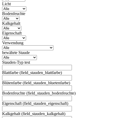
Licht
Bodenfeuchte
Kalkgehalt
Eigenschaft
Verwendung
bewährte Staude
Stauden-Typ test
Blattfarbe (field_stauden_blattfarbe)
Blütenfarbe (field_stauden_bluetenfarbe)
Bodenfeuchte (field_stauden_bodenfeuchte)
Eigenschaft (field_stauden_eigenschaft)
Kalkgehalt (field_stauden_kalkgehalt)