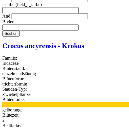
r-farbe (field_r_farbe)
And
Boden
Crocus ancyrensis - Krokus
Familie:
Iridaceae
Blütenstand:
einzeln endständig
Blütenform:
trichterförmig
Stauden-Typ:
Zwiebelpflanze
Blütenfarbe:
gelborange
Blütezeit:
2
Blattfarbe: