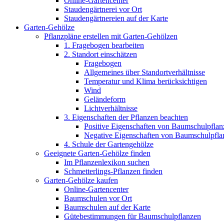
Online-Gartencenter
Staudengärtnerei vor Ort
Staudengärtnereien auf der Karte
Garten-Gehölze
Pflanzpläne erstellen mit Garten-Gehölzen
1. Fragebogen bearbeiten
2. Standort einschätzen
Fragebogen
Allgemeines über Standortverhältnisse
Temperatur und Klima berücksichtigen
Wind
Geländeform
Lichtverhältnisse
3. Eigenschaften der Pflanzen beachten
Positive Eigenschaften von Baumschulpflan
Negative Eigenschaften von Baumschulpfla
4. Schule der Gartengehölze
Geeignete Garten-Gehölze finden
Im Pflanzenlexikon suchen
Schmetterlings-Pflanzen finden
Garten-Gehölze kaufen
Online-Gartencenter
Baumschulen vor Ort
Baumschulen auf der Karte
Gütebestimmungen für Baumschulpflanzen