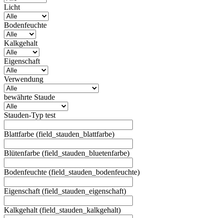
Licht
Bodenfeuchte
Kalkgehalt
Eigenschaft
Verwendung
bewährte Staude
Stauden-Typ test
Blattfarbe (field_stauden_blattfarbe)
Blütenfarbe (field_stauden_bluetenfarbe)
Bodenfeuchte (field_stauden_bodenfeuchte)
Eigenschaft (field_stauden_eigenschaft)
Kalkgehalt (field_stauden_kalkgehalt)